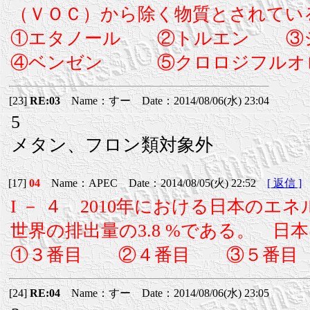
（ＶＯＣ）から除く物質とされてい
①エタノール ②トルエン ③
④ベンゼン ⑤クロロジフルオ
[23]
RE:03
Name：すー Date：2014/08/06(水) 23:04
5
メタン、フロン類対象外
[17]
04
Name：APEC Date：2014/08/05(火) 22:52
[ 返信 ]
I － ４ 2010年における日本の
世界の排出量の3.8 %である。 
①３番目 ②４番目 ③５番目
[24]
RE:04
Name：すー Date：2014/08/06(水) 23:05