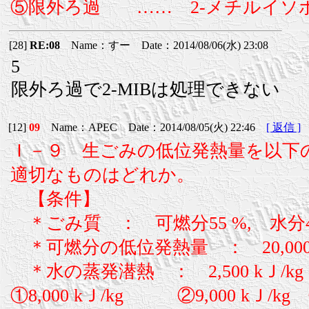
⑤限外ろ過 …… 2-メチルイソ
[28]
RE:08
Name：すー Date：2014/08/06(水) 23:08
5
限外ろ過で2-MIBは処理できない
[12]
09
Name：APEC Date：2014/08/05(火) 22:46
[ 返信 ]
Ｉ－９ 生ごみの低位発熱量を以下
適切なものはどれか。
【条件】
＊ごみ質 ： 可燃分55 %, 水分4
＊可燃分の低位発熱量 ： 20,000 
＊水の蒸発潜熱 ： 2,500 kＪ/kg
①8,000 kＪ/kg ②9,000 kＪ/kg ③