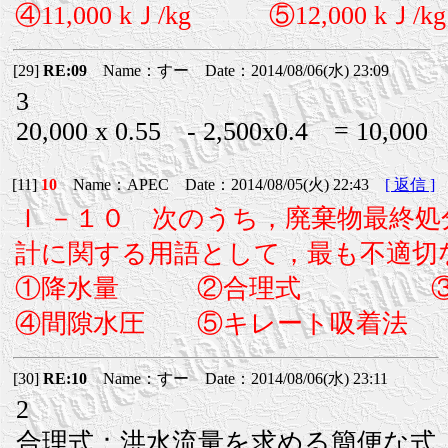
④11,000 kＪ/kg ⑤12,000 kＪ/kg
[29]
RE:09
Name：すー Date：2014/08/06(水) 23:09
3
20,000 x 0.55 - 2,500x0.4 = 10,000
[11]
10
Name：APEC Date：2014/08/05(火) 22:43
[ 返信 ]
Ｉ －１０ 次のうち，廃棄物最終
計に関する用語として，最も不適切
①降水量 ②合理式 ③凝
④間隙水圧 ⑤キレート吸着法
[30]
RE:10
Name：すー Date：2014/08/06(水) 23:11
2
合理式：洪水流量を求める簡便な式