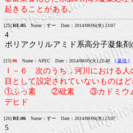
起きることがある。
[25]
RE:05
Name：すー Date：2014/08/06(水) 23:07
4
ポリアクリルアミド系高分子凝集剤
[15]
06
Name：APEC Date：2014/08/05(火) 22:48
[ 返信 ]
Ｉ－６ 次のうち，河川における人
目として設定されていないものはど
①ふっ素 ②砒素 ③カドミウ
デヒド
[26]
RE:06
Name：すー Date：2014/08/06(水) 23:07
5