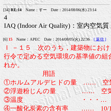
[34]
RE:14
Name：すー Date：2014/08/06(水) 23:14
4
IAQ (Indoor Air Quality)：室内空気質
[6]
15
Name：APEC Date：2014/08/05(火) 22:36
[ 返信 ]
Ｉ －１５ 次のうち，建築物にお
行令で定める空気環境の基準値の組
れか。
用語 
①ホルムアルデヒドの量 …… 空気１
②浮遊粉じんの量 …… 空気ｌ ｍ
③温度 ・・・… 17度
④一酸化炭素の含有率 …… 10/1