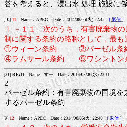
答を考えると、浸出水 処理 施設に
[10]
11
Name：APEC Date：2014/08/05(火) 22:42
[ 返信 ]
Ｉ －１１ 次のうち，有害廃棄物
制に関する条約の略称として，最も
①ウィーン条約 ②バーゼル条
④ラムサール条約 ⑤ワシントン
[31]
RE:11
Name：すー Date：2014/08/06(水) 23:11
2
バーゼル条約：有害廃棄物の国境を
するバーゼル条約
[9]
12
Name：APEC Date：2014/08/05(火) 22:40
[ 返信 ]