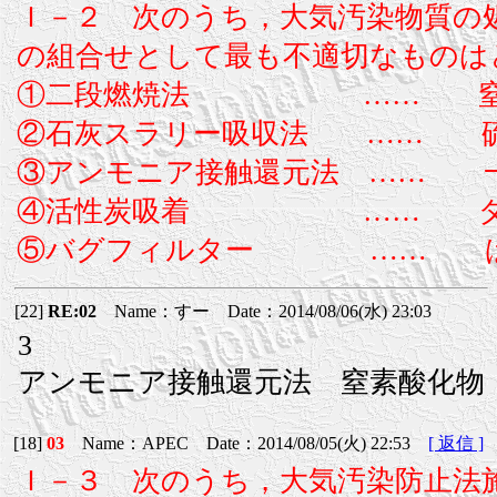
Ｉ－２ 次のうち，大気汚染物質の
の組合せとして最も不適切なものは
①二段燃焼法 …… 窒
②石灰スラリー吸収法 …… 
③アンモニア接触還元法 …… 
④活性炭吸着 …… ダイ
⑤バグフィルター …… ば
[22]
RE:02
Name：すー Date：2014/08/06(水) 23:03
3
アンモニア接触還元法 窒素酸化物
[18]
03
Name：APEC Date：2014/08/05(火) 22:53
[ 返信 ]
Ｉ－３ 次のうち，大気汚染防止法