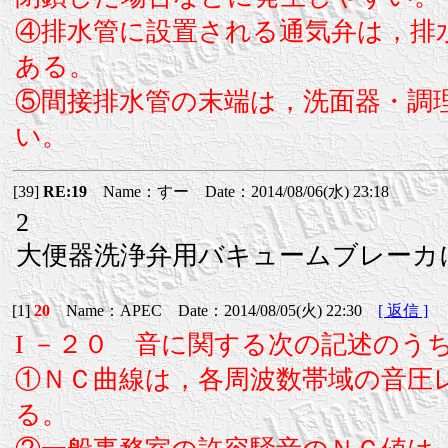
④排水管に設置される通気弁は，排
ある。
⑤間接排水管の末端は，洗面器・調
い。
[39]
RE:19
Name：すー Date：2014/08/06(水) 23:18
2
大便器洗浄弁用バキュームブレーカ
[1]
20
Name：APEC Date：2014/08/05(火) 22:30
[ 返信 ]
I －２０ 音に関する次の記述のう
①ＮＣ曲線は，各周波数帯域の音圧
る。