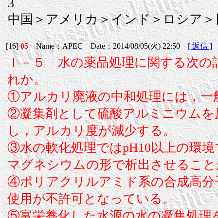
3
中国＞アメリカ＞インド＞ロシア＞
[16]
05
Name：APEC Date：2014/08/05(火) 22:50
[ 返信 ]
Ｉ－５ 水の薬品処理に関する次の
れか。
①アルカリ廃液の中和処理には，一
②凝集剤として硫酸アルミニウムを
し，アルカリ度が減少する。
③水の軟化処理ではpH10以上の環
マグネシウムの形で析出させること
④ポリアクリルアミド系の合成高分
使用が不許可となっている。
⑤富栄養化した水源の水の凝集処理