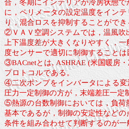
合，冬期にインテリアが冷房状態で
に，ペリメータの設定温度をインテ
り，混合ロスを抑制することができ
②ＶＡＶ空調システムでは，温風吹
上下温度差が大きくなりやすく，一
度センサーで適切に制御することは
③BACnetとは, ASHRAE (米
プロトコルである。
④二次ポンプをインバータによる変
圧力一定制御の方が，末端差圧一定
⑤熱源の台数制御においては，負荷
基本であるが，制御の安定性などの
条件を組み合わせて判断するのが一