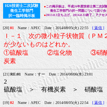
H26技術士二次試験
●
この掲示板は、平成26年度技術士第二次試
衛生工学部門
衛生工学部門の択一問題について語り合う
●
2013.8.5立ち上げ、2014.8.31終了。アクセ
択一臨時掲示板
[20]
01
Name：APEC Date：2014/08/05(火) 22:55
[ 返信 ]
Ｉ－１ 次の微小粒子状物質（ＰＭ２
が少ないものはどれか。
①硫酸塩 ②塩化物 ③硝
炭素
[21]
RE:01
Name：すー Date：2014/08/06(水) 23:01
2
硫酸塩 ＞ 有機炭素 ＞ 硝酸塩
[19]
02
Name：APEC Date：2014/08/05(火) 22:54
[ 返信 ]