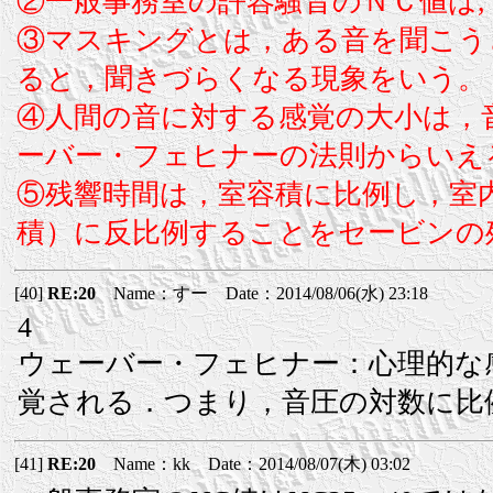
②一般事務室の許容騒音のＮＣ値は, N
③マスキングとは，ある音を聞こう
ると，聞きづらくなる現象をいう。
④人間の音に対する感覚の大小は，
ーバー・フェヒナーの法則からいえ
⑤残響時間は，室容積に比例し，室
積）に反比例することをセービンの
[40]
RE:20
Name：すー Date：2014/08/06(水) 23:18
4
ウェーバー・フェヒナー：心理的な
覚される．つまり，音圧の対数に比
[41]
RE:20
Name：kk Date：2014/08/07(木) 03:02