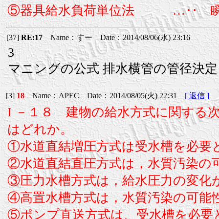
⑤器具給水負荷単位法 …‥ 瞬
[37]
RE:17
Name：すー Date：2014/08/06(水) 23:16
3
マニングの公式 排水横管の管径決定
[3]
18
Name：APEC Date：2014/08/05(火) 22:31
[ 返信 ]
I －１８ 建物の給水方式に関する
はどれか。
①水道直結増圧方式は受水槽を必要
②水道直結直圧方式は，水質汚染の
③圧力水槽方式は，給水圧力の変化
④高置水槽方式は，水質汚染の可能
⑤ポンプ直送方式は、受水槽を必要