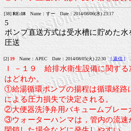
[38]
RE:18
Name：すー Date：2014/08/06(水) 23:17
5
ポンプ直送方式は受水槽に貯めた水
圧送
[2]
19
Name：APEC Date：2014/08/05(火) 22:30
[ 返信 ]
Ｉ －１９ 給排水衛生設備に関す
はどれか。
①給湯循環ポンプの揚程は循環経路
による圧力損失で決定される。
②大便器洗浄弁用バキュームブレー
③ウォーターハンマは，管内の流速
閉鎖した場合などに発生しやすい。