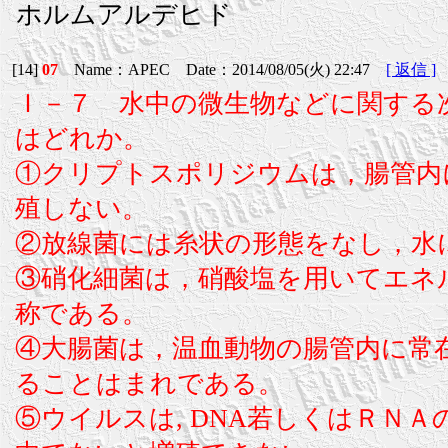
ホルムアルデヒド
[14]
07
Name：APEC Date：2014/08/05(火) 22:47
[ 返信 ]
Ｉ－７ 水中の微生物などに関する
はどれか。
①クリプトスポリジウムは，腸管内
殖しない。
②放線菌には糸状の形態をなし，水
③硝化細菌は，硝酸塩を用いてエネ
称である。
④大腸菌は，温血動物の腸管内に常
ることはまれである。
⑤ウイルスは, DNA若しくはＲＮ