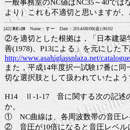
一般事務室のNC値はNC35～40では
より）これも不適切と思いますが、
[42]
RE:20
Name：すー Date：2014/08/08(金) 00:02
②を適切とした根拠は，「日本建築学
善(1978)、P13による」を元にし
http://www.asahiglassplaza.net/catalog
また，平成14年度択一試験17番に
切な選択肢として扱われていたよう
H14 Ⅱ-1-17 音に関する次の
か。
① NC曲線は、各周波数帯の音圧
② 音圧が10倍になると音圧レベルは 