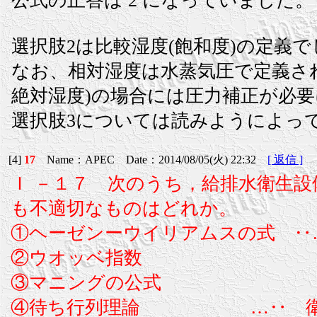
公式の正答は 2 になっていました。
選択肢2は比較湿度(飽和度)の定義で
なお、相対湿度は水蒸気圧で定義さ
絶対湿度)の場合には圧力補正が必
選択肢3については読みようによっ
[4]
17
Name：APEC Date：2014/08/05(火) 22:32
[ 返信 ]
Ｉ －１７ 次のうち，給排水衛生
も不適切なものはどれか。
①ヘーゼンーウイリアムスの式 ‥
②ウオッベ指数 ガスの
③マニングの公式 広大な
④待ち行列理論 …‥ 衛生