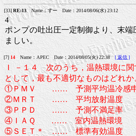
[33]
RE:13
Name：すー Date：2014/08/06(水) 23:12
4
ポンプの吐出圧一定制御より、末端
ましい。
[7]
14
Name：APEC Date：2014/08/05(火) 22:38
[ 返信 ]
Ｉ －１４ 次のうち，温熱環境に
として，最も不適切なものはどれか
①ＰＭＶ …… 予測平均温冷感
②ＭＲＴ …… 平均放射温度
③ＰＰＤ …… 予測不満足率
④ＩＡＱ …… 室内温熱環境
⑤ＳＥＴ＊ …… 標準有効温度