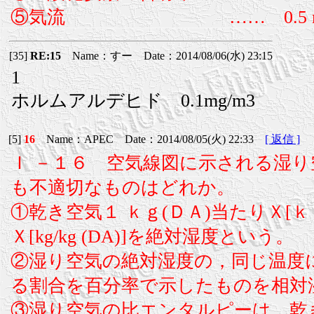
⑤気流 …… 0.5 m
[35]
RE:15
Name：すー Date：2014/08/06(水) 23:15
1
ホルムアルデヒド 0.1mg/m3
[5]
16
Name：APEC Date：2014/08/05(火) 22:33
[ 返信 ]
Ｉ －１６ 空気線図に示される湿
も不適切なものはどれか。
①乾き空気１ ｋｇ(ＤＡ)当たりＸ[
Ｘ[kg/kg (DA)]を絶対湿度という。
②湿り空気の絶対湿度の，同じ温度
る割合を百分率で示したものを相対
③湿り空気の比エンタルピーは，乾き空