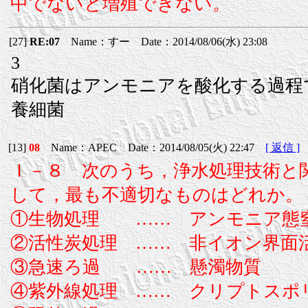
中でないと増殖できない。
[27]
RE:07
Name：すー Date：2014/08/06(水) 23:08
3
硝化菌はアンモニアを酸化する過程
養細菌
[13]
08
Name：APEC Date：2014/08/05(火) 22:47
[ 返信 ]
Ｉ－８ 次のうち，浄水処理技術と
して，最も不適切なものはどれか。
①生物処理 …… アンモニア態
②活性炭処理 …… 非イオン界面
③急速ろ過 …… 懸濁物質
④紫外線処理 …… クリプトスポ