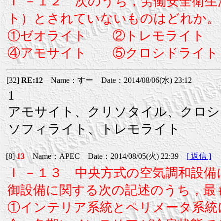
Ｉ －１２ 次のうち，労働安全衛
ト）とされていないものはどれか。
①ゼオライト ②トレモライト
④アモサイト ⑤クロシドライト
[32]
RE:12
Name：すー Date：2014/08/06(水) 23:12
1
アモサイト、クリソタイル、クロシ
ソフィライト、トレモライト
[8]
13
Name：APEC Date：2014/08/05(火) 22:39
[ 返信 ]
Ｉ －１３ 中央方式の空気調和設
御設備に関する次の記述のうち，最
①インテリア系統とペリメータ系統