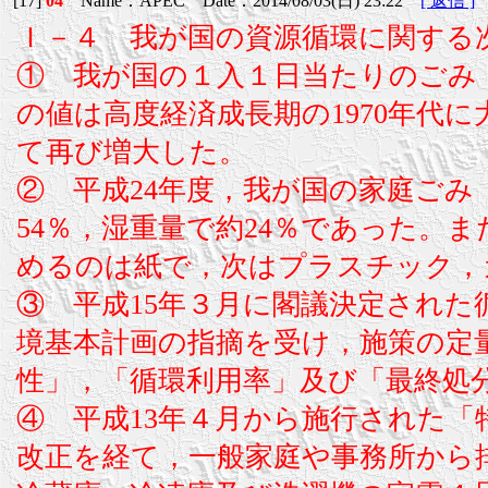
[17]
04
Name：APEC Date：2014/08/03(日) 23:22
[ 返信 ]
Ｉ－４ 我が国の資源循環に関する
① 我が国の１入１日当たりのごみ（一
の値は高度経済成長期の1970年代に
て再び増大した。
② 平成24年度，我が国の家庭ご
54％，湿重量で約24％であった。
めるのは紙で，次はプラスチック，
③ 平成15年３月に閣議決定された
境基本計画の指摘を受け，施策の定
性」，「循環利用率」及び「最終処
④ 平成13年４月から施行された「
改正を経て，一般家庭や事務所から