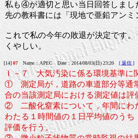
私も④が適切と思い当日回答しまし
先の教科書には「現地で亜鉛アンミ
これで私の今年の敗退が決定です。
くやしい。
[14]
07
Name：APEC Date：2014/08/03(日) 23:20
[ 返信 ]
Ｉ－７ 大気汚染に係る環境基準に
① 測定局が，道路の車道部分等通
合の当該測定局における測定値は評
② 二酸化窒素について，年間にわ
わたる１時間値の１日平均値のうち，
評価を行う。