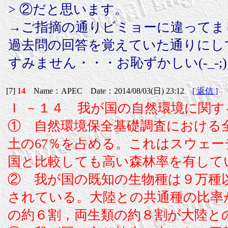
> ②だと思います。
→ご指摘の通りビミョーに違ってま
過去問の回答を覚えていた通りにし
すみません・・・お恥ずかしい(-_-;)
[7]
14
Name：APEC Date：2014/08/03(日) 23:12
[ 返信 ]
Ｉ －１４ 我が国の自然環境に関
① 自然環境保全基礎調査における
土の67％を占める。これはスウェ
国と比較しても高い森林率を有して
② 我が国の既知の生物種は９万種
されている。大陸との共通種の比率
の約６割，両生類の約８割が大陸と