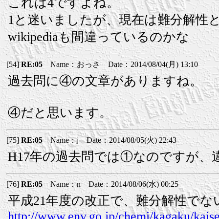
これは4ですよね。
1と迷いましたが、現在は難分解性
wikipediaも間違っているのかな
[54]
RE:05
Name：おっさ Date：2014/08/04(月) 13:10
過去問に④の文章がありますね。
④だと思います。
[75]
RE:05
Name：j Date：2014/08/05(火) 22:43
H17年の過去問では①なのですが、
[76]
RE:05
Name：n Date：2014/08/06(水) 00:25
平成21年度の改正で、難分解性で
http://www.env.go.jp/chemi/kagaku/kais