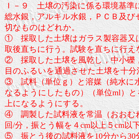
Ｉ－９ 土壌の汚染に係る環境基準
総水銀，アルキル水銀，ＰＣＢ及び
切なものはどれか。
① 採取した土壌はガラス製容器又
取後直ちに行う。試験を直ちに行え
② 採取した土壌を風乾し，中小礫
目のふるいを通過させた土壌を十分
③ 試料（単位ｇ）と溶媒（純水に水
なるようにしたもの）（単位ml）とを
上になるようにする。
④ 調製した試料液を常温（おおむね
回/分，振とう幅を４cm以上５cm
⑤ 振とう後の試料液を10分から30