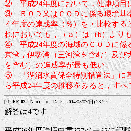
② 平成24年度において，健康項
③ ＢＯＤ又はＣＯＤに係る環境基準
４年度の達成率（％）を・比較する
れにおいても，（ａ）は（b）よりも
④ 平成24年度の海域のＣＯＤに係
京湾，伊勢湾（三河湾を含む）及び大
を含む）の達成率が最も低い。
⑤ 「湖沼水質保全特別措置法」に基
ら平成24年度の推移をみると，す
[21]
RE:02
Name：n Date：2014/08/03(日) 23:29
解答は4です
平成26年度環境白書277ページに記載