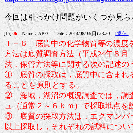
今回は引っかけ問題がいくつか見ら
[15]
06
Name：APEC Date：2014/08/03(日) 23:20
[ 返信 ]
Ｉ－６ 底質中の化学物質等の濃度
方法は底質調査方法（平成24年８
法，保管方法等に関する次の記述の
① 底質の採取は，底質中に含まれ
ることを原則とする。
② 海域，湖沼の概況調査では，調
ュ（通常２～６ｋｍ）で採取地点を
③ 底質の採取方法は，エクマンバ
以上採取し，それぞれの試料につい