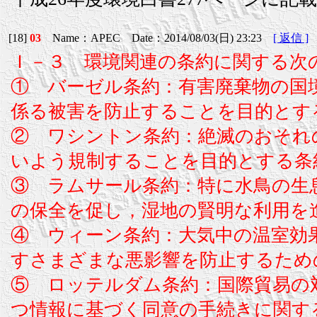
[18]
03
Name：APEC Date：2014/08/03(日) 23:23
[ 返信 ]
Ｉ－３ 環境関連の条約に関する次
① バーゼル条約：有害廃棄物の国
係る被害を防止することを目的とす
② ワシントン条約：絶滅のおそれ
いよう規制することを目的とする条
③ ラムサール条約：特に水鳥の生
の保全を促し，湿地の賢明な利用を
④ ウィーン条約：大気中の温室効
すさまざまな悪影響を防止するため
⑤ ロッテルダム条約：国際貿易の
つ情報に基づく同意の手続きに関す