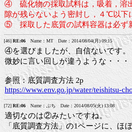
④ 硫化物の採取試料は，吸着，溶
隙が残らないよう密封し，４℃以下
⑤ 採取した底質の試料容器は必ず
[46]
RE:06
Name：MT Date：2014/08/04(月) 09:15
④を選びましたが、自信ないです。
微妙に言い回しが違うような・・・
参照：底質調査方法 2p
https://www.env.go.jp/water/teishitsu-ch
[72]
RE:06
Name：ぶち Date：2014/08/05(火) 13:08
適切なのは②みたいですね。
「底質調査方法」の1ページに、ほ