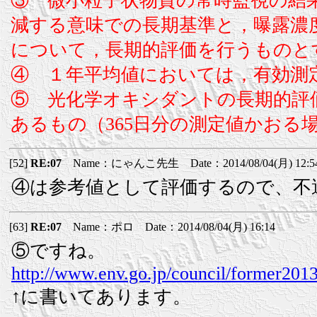
③ 微小粒子状物質の常時監視の結
減する意味での長期基準と，曝露濃
について，長期的評価を行うものと
④ １年平均値においては，有効測
⑤ 光化学オキシダントの長期的評
あるもの（365日分の測定値かおる
[52]
RE:07
Name：にゃんこ先生 Date：2014/08/04(月) 12:5
④は参考値として評価するので、不
[63]
RE:07
Name：ポロ Date：2014/08/04(月) 16:14
⑤ですね。
http://www.env.go.jp/council/former201
↑に書いてあります。