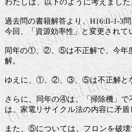
わたしは、以下のように考えました
過去問の書籍解答より、H16:II-1-
今回、「資源効率性」と変更されて
同年の①、②、⑤は不正解で、今年
解。
ゆえに、①、②、③、⑤は不正解と
さらに、同年の④は、「掃除機」で
は、家電リサイクル法の内容に矛盾
また、⑤については、フロンを破壊