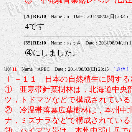
⑤ 単発騒音暴露レベル（LA
[26]
RE:10
Name：n Date：2014/08/03(日) 23:45
4です
[55]
RE:10
Name：おっさ Date：2014/08/04(月) 13
④にしました。
[10]
11
Name：APEC Date：2014/08/03(日) 23:15
[ 返信 ]
Ｉ －１１ 日本の自然植生に関す
① 亜寒帯針葉樹林は，北海道中央
ツ，トドマツなどで構成されている
② 冷温帯落葉広葉樹林は，本州中
ナ，ミズナラなどで構成されている
③ ハイマツ帯は，本州中部山岳ではおよ