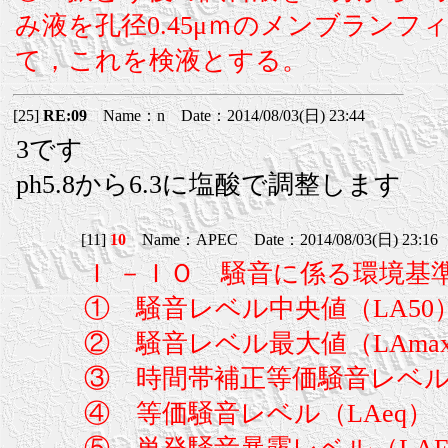
み液を孔径0.45μｍのメンブラン
て，これを検液とする。
[25]
RE:09
Name：n Date：2014/08/03(日) 23:44
3です
ph5.8から6.3に塩酸で調整します
[11]
10
Name：APEC Date：2014/08/03(日) 23:1
Ｉ －ＩＯ 騒音に係る環境基
① 騒音レベル中央値（LA50
② 騒音レベル最大値（LAma
③ 時間帯補正等価騒音レベル（
④ 等価騒音レベル（LAeq）