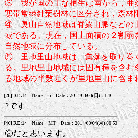
③ 我が国の主な植生は南から，亜
寒帯常緑針葉樹林に区分され，森林
④ 奥山自然地域は脊梁山脈などの
域である。現在，国土面積の２割弱
自然地域に分布している。
⑤ 里地里山地域は，集落を取り巻
る。里地里山地域には固有種を含む
る地域の半数近くが里地里山に含ま
[28]
RE:14
Name：n Date：2014/08/03(日) 23:46
2です
[40]
RE:14
Name：MT Date：2014/08/04(月) 08:53
②だと思います。