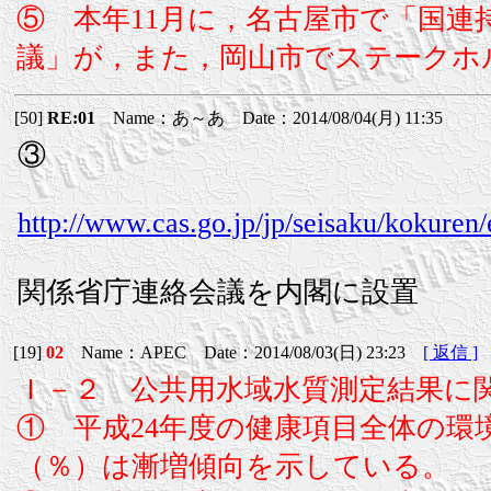
⑤ 本年11月に，名古屋市で「国
議」が，また，岡山市でステークホ
[50]
RE:01
Name：あ～あ Date：2014/08/04(月) 11:35
③
http://www.cas.go.jp/jp/seisaku/kokuren/
関係省庁連絡会議を内閣に設置
[19]
02
Name：APEC Date：2014/08/03(日) 23:23
[ 返信 ]
Ｉ－２ 公共用水域水質測定結果に
① 平成24年度の健康項目全体の環境
（％）は漸増傾向を示している。