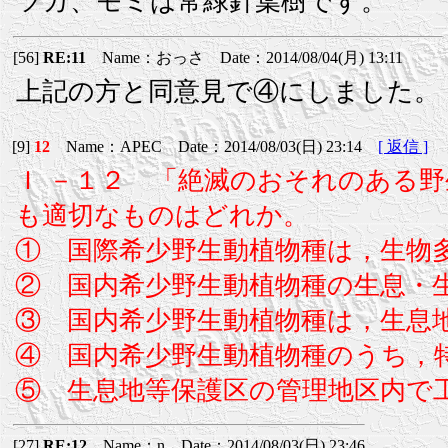
ツガ、モミは常緑針葉樹です。
[56]
RE:11
Name：おっさ Date：2014/08/04(月) 13:11
上記の方と同意見で④にしました。
[9]
12
Name：APEC Date：2014/08/03(日) 23:14
[ 返信 ]
Ｉ －１２ 「絶滅のおそれのある
も適切なものはどれか。
① 国際希少野生動植物種は，生物
② 国内希少野生動植物種の生息・
③ 国内希少野生動植物種は，生息
④ 国内希少野生動植物種のうち，
⑤ 生息地等保護区の管理地区内で
[27]
RE:12
Name：n Date：2014/08/03(日) 23:46