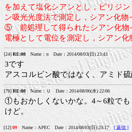
を加えて塩化シアンとし，ピリジン
ン吸光光度法で測定し，シアン化物
⑤ 前処理して得られたシアン化物イ
電極として電位を測定し，シアン化
[24]
RE:08
Name：n Date：2014/08/03(日) 23:43
3です
アスコルビン酸ではなく、アミド硫
[79]
RE:08
Name：Ｕ Date：2014/08/06(水) 22:06
①もおかしくないかな。4～6粒で
けど。
[12]
09
Name：APEC Date：2014/08/03(日) 23:17
[ 返信 ]