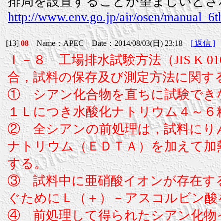
排局を設置することが望ましいとさ
http://www.env.go.jp/air/osen/manual_6t
[13]
08
Name：APEC Date：2014/08/03(日) 23:18
[ 返信 ]
Ｉ－８ 工場排水試験方法（JIS K 
合，試料の保存及び測定方法に関す
① シアン化合物を直ちに試験できな
１Ｌにつき水酸化ナトリウム４～６
② 全シアンの前処理は，試料にり
ナトリウム（ＥＤＴＡ）を加えて加
する。
③ 試料中に亜硝酸イオンが存在す
ぐためにＬ（＋）－アスコルビン酸
④ 前処理して得られたシアン化物