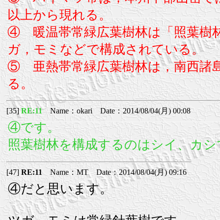
以上から現れる。
④ 暖温帯常緑広葉樹林は「照葉樹
ガ，モミなどで構成されている。
⑤ 亜熱帯常緑広葉樹林は，南西諸
る。
[35]
RE:11
Name：okari Date：2014/08/04(月) 00:08
④です。
照葉樹林を構成するのはシイ、カシ
[47]
RE:11
Name：MT Date：2014/08/04(月) 09:16
④だと思います。