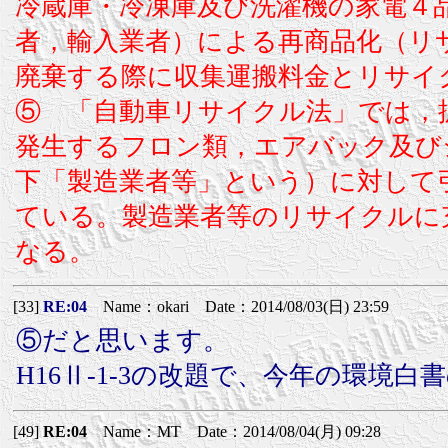
冷蔵庫・冷凍庫及び洗濯機の家電４
者，輸入業者）による再商品化（リ
廃棄する際に収集運搬料金とリサイ
⑤ 「自動車リサイクル法」では，
発生するフロン類，エアバック及び
下「製造業者等」という）に対して
ている。製造業者等のリサイクルに
なる。
[33]
RE:04
Name：okari Date：2014/08/03(日) 23:59
⑤だと思います。
H16Ⅱ-1-3の改題で、今年の環境
[49]
RE:04
Name：MT Date：2014/08/04(月) 09:28