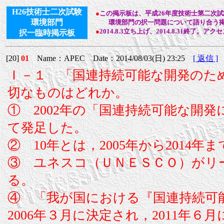
H26技術士二次試験
●
この掲示板は、平成26年度技術士第二次
環境部門
環境部門の択一問題について語り合う掲
●
2014.8.3立ち上げ、2014.8.31終了。アク
択一臨時掲示板
[20]
01
Name：APEC Date：2014/08/03(日) 23:25
[ 返信 ]
Ｉ－１ 「国連持続可能な開発のた
切なものはどれか。
① 2002年の「国連持続可能な開
て発足した。
② 10年とは，2005年から2014
③ ユネスコ（ＵＮＥＳＣＯ）がリ
る。
④ 「我が国における『国連持続可
2006年３月に決定され，2011年６