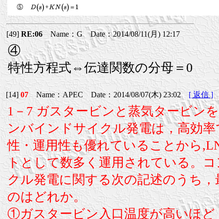
[49]
RE:06
Name：G Date：2014/08/11(月) 12:17
④
特性方程式⇔伝達関数の分母＝0
[14]
07
Name：APEC Date：2014/08/07(木) 23:02
[ 返信 ]
1－7 ガスタービンと蒸気タービン
ンバインドサイクル発電は，高効率
性・運用性も優れていることから,L
トとして数多く運用されている。コ
クル発電に関する次の記述のうち，
のはどれか。
①ガスタービン入口温度が高いほど