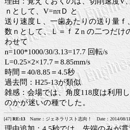
理由：覚えておくのは、切削速度V
ｎとして、V=nπＤ と
送り速度Ｌ、一歯あたりの送り量ｆ
数ｎとして、Ｌ＝ｆＺn の二つだけ
わせて
n=100*1000/30/3.13=17.7 回転/s
L=0.25×2×17.7＝8.85mm/s
時間＝40/8.85＝4.5秒
過去問：H25-13が類似
雑感：会場では、角度118度は利用
のかが迷いの種でした。
[47]
RE:13
Name：ジェネラリスト志向！ Date：2014/08/11(月
理由追加：4.5秒では、先端のみが