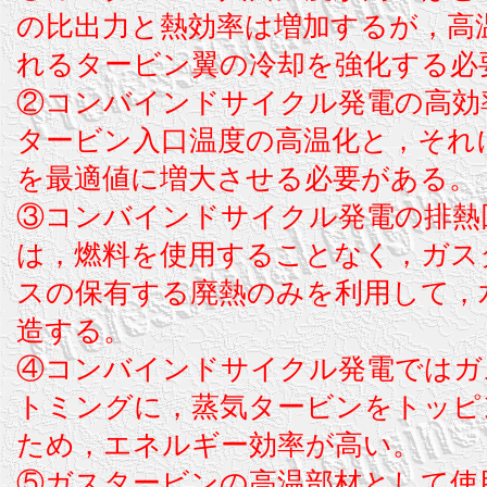
の比出力と熱効率は増加するが，高
れるタービン翼の冷却を強化する必
②コンバインドサイクル発電の高効
タービン入口温度の高温化と，それ
を最適値に増大させる必要がある。
③コンバインドサイクル発電の排熱
は，燃料を使用することなく，ガス
スの保有する廃熱のみを利用して，
造する。
④コンバインドサイクル発電ではガ
トミングに，蒸気タービンをトッピ
ため，エネルギー効率が高い。
⑤ガスタービンの高温部材として使