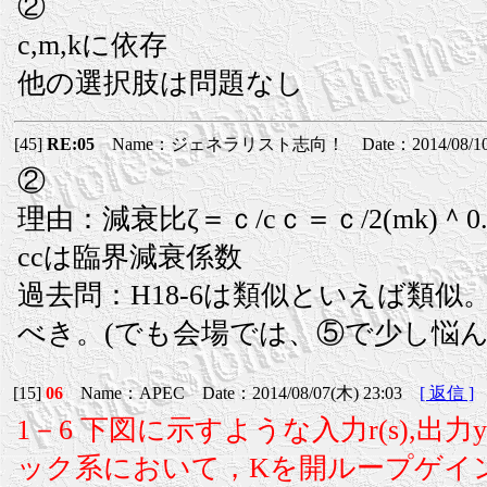
②
c,m,kに依存
他の選択肢は問題なし
[45]
RE:05
Name：ジェネラリスト志向！ Date：2014/08/10(日
②
理由：減衰比ζ＝ｃ/cｃ＝ｃ/2(mk)＾0.
ccは臨界減衰係数
過去問：H18-6は類似といえば類似
べき。(でも会場では、⑤で少し悩ん
[15]
06
Name：APEC Date：2014/08/07(木) 23:03
[ 返信 ]
1－6 下図に示すような入力r(s),出力
ック系において，Kを開ループゲイン,