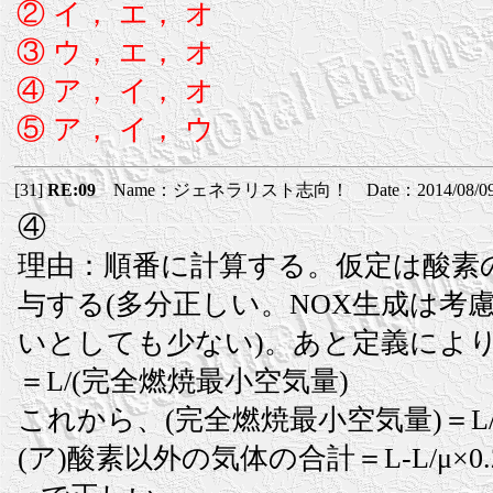
② イ， エ， オ
③ ウ， エ， オ
④ ア， イ， オ
⑤ ア， イ， ウ
[31]
RE:09
Name：ジェネラリスト志向！ Date：2014/08/09(土
④
理由：順番に計算する。仮定は酸素
与する(多分正しい。NOX生成は考
いとしても少ない)。あと定義により
＝L/(完全燃焼最小空気量)
これから、(完全燃焼最小空気量)＝L/
(ア)酸素以外の気体の合計＝L-L/μ×0.232