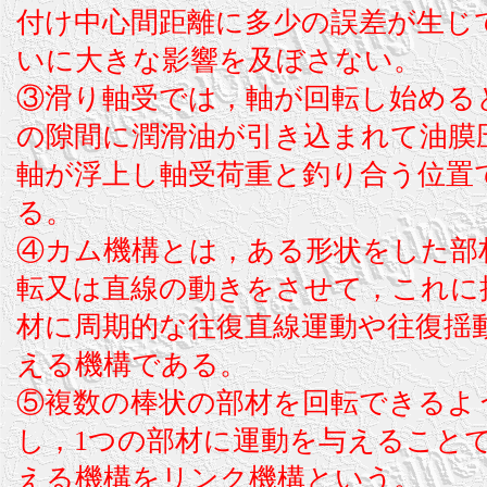
付け中心間距離に多少の誤差が生じ
いに大きな影響を及ぼさない。
③滑り軸受では，軸が回転し始める
の隙間に潤滑油が引き込まれて油膜
軸が浮上し軸受荷重と釣り合う位置
る。
④カム機構とは，ある形状をした部
転又は直線の動きをさせて，これに
材に周期的な往復直線運動や往復揺
える機構である。
⑤複数の棒状の部材を回転できるよ
し，1つの部材に運動を与えること
える機構をリンク機構という。