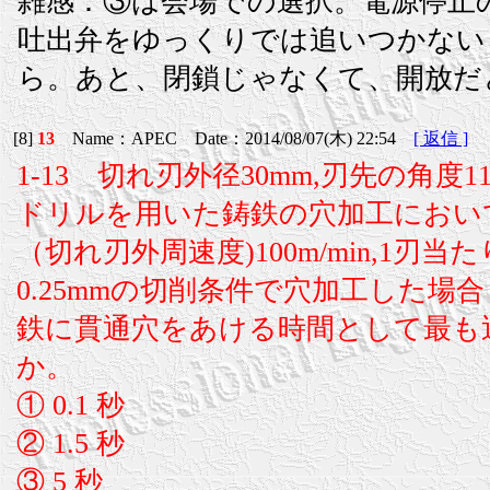
雑感：③は会場での選択。電源停止
吐出弁をゆっくりでは追いつかない
ら。あと、閉鎖じゃなくて、開放だ
[8]
13
Name：APEC Date：2014/08/07(木) 22:54
[ 返信 ]
1-13 切れ刃外径30mm,刃先の角度1
ドリルを用いた鋳鉄の穴加工におい
（切れ刃外周速度)100m/min,1刃当
0.25mmの切削条件で穴加工した場合
鉄に貫通穴をあける時間として最も
か。
① 0.1 秒
② 1.5 秒
③ 5 秒