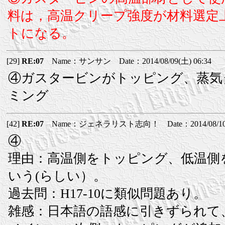
料は，高温クリープ強度が材料選定
トになる。
[29]
RE:07
Name：サンサン Date：2014/08/09(土) 06:34
④ガスタービンがトッピング、蒸気
ミング
[42]
RE:07
Name：ジェネラリスト志向！ Date：2014/08/10(日
④
理由：高温側をトッピング、低温側
いう(らしい）。
過去問：H17-10に類似問題あり。
雑感：日本語の語感に引きずられて