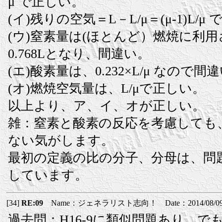
μ で正しい。
(イ)残りの空気＝L－L/μ＝(μ-1)L/μ
(ウ)窒素量は(ほとんど）燃焼に利
0.768Lとなり、間違い。
(エ)酸素量は、0.232×L/μ なので間
(オ)燃焼空気量は、L/μで正しい。
以上より、ア、イ、オが正しい。
雑：窒素と酸素の反応を考慮しても
ない気がします。
最初の定義の比の分子、分母は、問
しています。
[34]
RE:09
Name：ジェネラリスト志向！ Date：2014/08/09(土
過去問：H16-9に類似問題あり。で