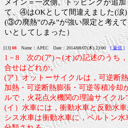
メイン＝一次側、トッピングが追加
て、④はOKとして間違えました(涙)
(③の廃熱”のみ”が強い限定と考え
いとしてしまった）
[13]
08
Name：APEC Date：2014/08/07(木) 23:00
[ 返信 ]
1－8 次の(ア)～(オ)の記述のう
合せはどれか。
(ア）オットーサイクルは，可逆断
加熱・可逆断熱膨張・可逆等積冷却
ルで，火花点火機関の理論サイクル
(イ）水車には，衝動水車と反動水
シス水車は衝動水車に，ペルトン水
分類される。