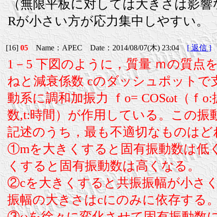
（無限平板に対しては大きさは影響
Rが小さい方が応力集中しやすい。
[16]
05
Name：APEC Date：2014/08/07(木) 23:04
[ 返信 ]
1－5 下図のように，質量 ｍの質点
ねと減衰係数 cのダッシュポットで
動系に調和加振力 ｆo= COSωt（ｆ
数,t:時間）が作用している。この
記述のうち，最も不適切なものはど
①mを大きくすると固有振動数は低
くすると固有振動数は高くなる。
②cを大きくすると共振振幅が小さ
振幅の大きさはcにのみに依存する
③ωを徐々に変化させて固有振動数