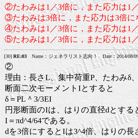
②たわみは1／3倍に，また応力は1
③たわみは3倍に，また応力は3倍に
④たわみは1／3倍に，また応力は1
⑤たわみは1／3倍に，また応力は1／
[30]
RE:03
Name：ジェネラリスト志向！ Date：2014/08/09(土
②
理由：長さL、集中荷重P、たわみδ
断面二次モーメントIとすると
δ＝PL＾3/3EI
円形断面のIは、はりの直径dとする
I＝πd^4/64である。
dを3倍にするとIは3^4倍、はりの長