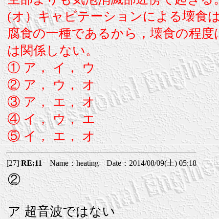
(オ）キャビテーションによる壊食
腐食の一種であるから，壊食の程度
は関係しない。
① ア， イ， ウ
② ア， ウ， オ
③ ア， エ， オ
④ イ， ウ， エ
⑤ イ， エ， オ
[27]
RE:11
Name：heating Date：2014/08/09(土) 05:18
②
ア 超音波ではない