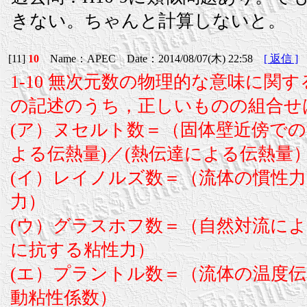
きない。ちゃんと計算しないと。
[11]
10
Name：APEC Date：2014/08/07(木) 22:58
[ 返信 ]
1-10 無次元数の物理的な意味に関する
の記述のうち，正しいものの組合せ
(ア）ヌセルト数＝（固体壁近傍で
よる伝熱量)／(熱伝達による伝熱量
(イ）レイノルズ数＝（流体の慣性力
力）
(ウ）グラスホフ数＝（自然対流によ
に抗する粘性力）
(エ）プラントル数＝（流体の温度伝
動粘性係数）