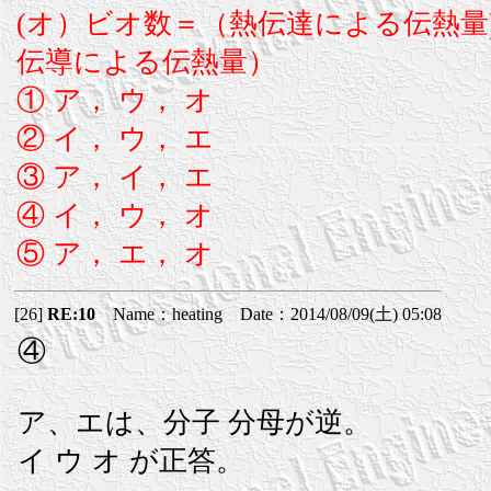
(オ）ビオ数＝（熱伝達による伝熱量
伝導による伝熱量）
① ア， ウ， オ
② イ， ウ， エ
③ ア， イ， エ
④ イ， ウ， オ
⑤ ア， エ， オ
[26]
RE:10
Name：heating Date：2014/08/09(土) 05:08
④
ア、エは、分子 分母が逆。
イ ウ オ が正答。