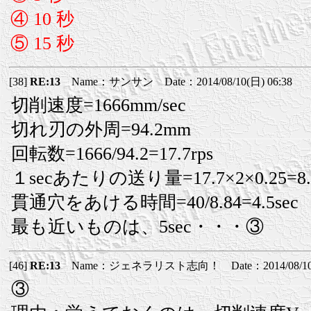
④ 10 秒
⑤ 15 秒
[38]
RE:13
Name：サンサン Date：2014/08/10(日) 06:38
切削速度=1666mm/sec
切れ刃の外周=94.2mm
回転数=1666/94.2=17.7rps
１secあたりの送り量=17.7×2×0.25=8.8
貫通穴をあける時間=40/8.84=4.5sec
最も近いものは、5sec・・・③
[46]
RE:13
Name：ジェネラリスト志向！ Date：2014/08/10(日
③