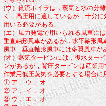
(ウ）貫流ボイラは，蒸気と水の分
く，高圧用に適しているが，十分に
用いる必要がある。
(エ）風力発電で用いられる風車に
垂直軸形風車があるが，水平軸形風
風車，垂直軸形風車には多翼風車が
(オ）蒸気タービンには，復水ター
ンがあるが，背圧タービンは産業用
作業用低圧蒸気を必要とする場合に
① ア， ウ， オ
② ア， イ， オ
③ ウ， エ， オ