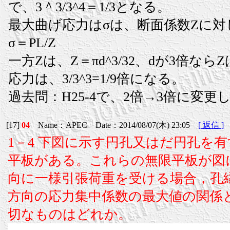
で、3＾3/3^4＝1/3となる。
最大曲げ応力はσは、断面係数Zに対
σ＝PL/Z
一方Zは、Z＝πd^3/32、dが3倍ならZ
応力は、3/3^3=1/9倍になる。
過去問：H25-4で、2倍→3倍に変更
[17]
04
Name：APEC Date：2014/08/07(木) 23:05
[ 返信 ]
1－4 下図に示す円孔又はだ円孔を
平板がある。これらの無限平板が図
向に一様引張荷重を受ける場合，孔
方向の応力集中係数の最大値の関係
切なものはどれか。