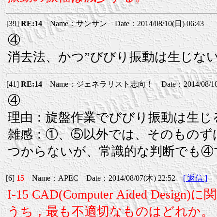
[39]
RE:14
Name：サンサン Date：2014/08/10(日) 06:43
④
消去法、かつ”びびり振動は生じない
[41]
RE:14
Name：ジェネラリスト志向！ Date：2014/08/10(日
④
理由：旋盤作業でびびり振動は生じ
雑感：①、⑤以外では、そのものず
つからないが、常識的な判断でも④
[6]
15
Name：APEC Date：2014/08/07(木) 22:52
[ 返信 ]
I-15 CAD(Computer Aided Desi
うち，最も不適切なものはどれか。