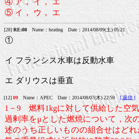
④ ア， イ， エ
⑤ イ， ウ， エ
[28]
RE:08
Name：heating Date：2014/08/09(土) 05:21
①
イ フランシス水車は反動水車
エ ダリウスは垂直
[12]
09
Name：APEC Date：2014/08/07(木) 22:59
[ 返信 ]
1－9 燃料1kgに対して供給した空気量を
過剰率をμとした燃焼について，次の(
述のうち正しいものの組合せはどれ