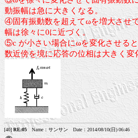
動振幅は急に大きくなる。
④固有振動数を超えてωを増大させ
幅は徐々に0に近づく。
⑤c が小さい場合にωを変化させる
数近傍を境に応答の位相は大きく変
[40]
RE:05
Name：サンサン Date：2014/08/10(日) 06:46