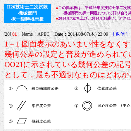
H26技術士二次試験
●
この掲示板は、平成26年度技術士第二次
機械部門
機械部門の択一問題について語り合う掲
●
2014.8.7立ち上げ、2014.8.31終了。アク
択一臨時掲示板
[20]
01
Name：APEC Date：2014/08/07(木) 23:09
[ 返信 ]
1－1 図面表示のあいまい性をなく
幾何公差の設定と普及が進められている
OO21に示されている幾何公差の記
として，最も不適切なものはどれか