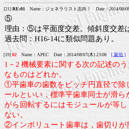
[21]
RE:01
Name：ジェネラリスト志向！ Date：2014/08/08(金
⑤
理由：⑤は平面度交差。傾斜度交差は
過去問：H16-14に類似問題あり。
[19]
02
Name：APEC Date：2014/08/07(木) 23:08
[ 返信 ]
1－2 機械要素に関する次の記述の
なものはどれか。
①平歯車の歯数をピッチ円直径で除
ールといい，標準平歯車同士が滑ら
がら回転するにはモジュールが等し
ない。
②インボリュート歯車は，歯切りが