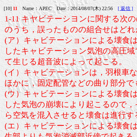
[10]
11
Name：APEC Date：2014/08/07(木) 22:56
[ 返信 ]
1-11 キヤビテーシヨンに関する次の(
のうち，誤ったものの組合せはどれ
(ア）キャビテーションによる壊食
したキャビテーション気泡の高圧域
て生じる超音波によって起こる。
(イ）キャビテーションは，羽根車
ほかに，固定配管などの曲り部分で
(ウ）キャビテーションによる壊食
した気泡の崩壊により起こるので，
ら空気を混入させると壊食は進行す
(エ）キャビテーションによる壊食
生部よりも気泡消滅部近傍で起きる