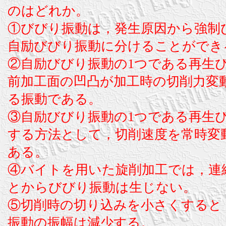
のはどれか。
①びびり振動は，発生原因から強制
自励びびり振動に分けることができ
②自励びびり振動の1つである再生
前加工面の凹凸が加工時の切削力変
る振動である。
③自励びびり振動の1つである再生
する方法として，切削速度を常時変
ある。
④バイトを用いた旋削加工では，連
とからびびり振動は生じない。
⑤切削時の切り込みを小さくすると
振動の振幅は減少する。