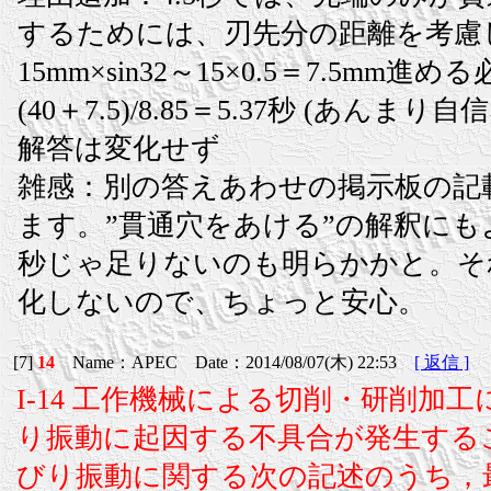
するためには、刃先分の距離を考慮
15mm×sin32～15×0.5＝7.5mm進
(40＋7.5)/8.85＝5.37秒 (あんま
解答は変化せず
雑感：別の答えあわせの掲示板の記
ます。”貫通穴をあける”の解釈にもよ
秒じゃ足りないのも明らかかと。そ
化しないので、ちょっと安心。
[7]
14
Name：APEC Date：2014/08/07(木) 22:53
[ 返信 ]
I-14 工作機械による切削・研削加
り振動に起因する不具合が発生する
びり振動に関する次の記述のうち，