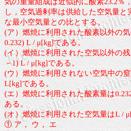
気の重量組成は近似的に酸素23.2％，
し，空気過剰率は供給した空気量と
な最小空気量との比とする。
(ア）燃焼に利用された酸素以外の気
0.232) L / μ[kg]である。
(イ）燃焼に利用された空気以外の残
－1) L / μ[kg]である。
(ウ）燃焼に利用されない空気中の窒素
L[kg]である。
(エ）燃焼に利用された酸素量は0.232 L /
ある。
(オ）燃焼に利用された空気量はL / μ
① ア， ウ， エ