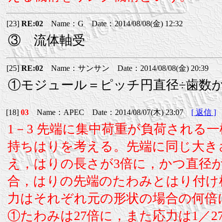
[23]
RE:02
Name：G Date：2014/08/08(金) 12:32
③ 流体軸受
[25]
RE:02
Name：サンサン Date：2014/08/08(金) 20:39
①モジュール＝ピッチ円直径÷歯数
[18]
03
Name：APEC Date：2014/08/07(木) 23:07
[ 返信 ]
1－3 先端に集中荷重が負荷される
持ちはりを考える。先端に同じ大き
え，はりの長さが3倍に，かつ直径
合，はりの先端のたわみとはり付け
力はそれぞれ元の形状の場合の何倍
①たわみは27倍に，また応力は1／2