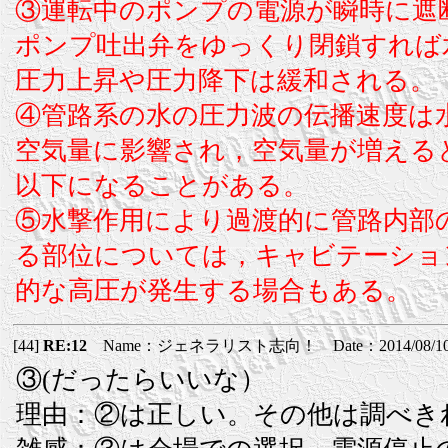
③運転中のポンプの電源が瞬時に遮
ポンプ吐出弁をゆっくり閉鎖すれば
圧力上昇や圧力降下は緩和される。
④管路系の水の圧力波の伝播速度は
空気量に影響され，空気量が増える
以下になることがある。
⑤水撃作用により過渡的に管路内部
る部位については，キャビテーショ
的な高圧が発生する場合もある。
[44]
RE:12
Name：ジェネラリスト志向！ Date：2014/08/10(日
③(だったらいいな）
理由：②は正しい。その他は調べき