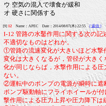
ウ 空気の混入で壊食が緩和
オ 硬さに関係する
[9]
12
Name：APEC Date：2014/08/07(木) 22:55
[ 返信 ]
I-12 管路の水鑿作用に関する次の
不適切なものはどれか。
①管路の流速変化が大きいほど水撃
変化は大きくなるが，管径が大きく
化が同じならば，水撃作用による圧
ない。
②運転中のポンプの電源が瞬時に遮
ポンプ駆動軸にフライホイールが付
撃作用による圧力上昇や圧力降下は