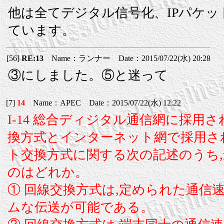
他は全てデジタル信号化、IPパケッ
ています。
[56]
RE:13
Name：ランナー Date：2015/07/22(水) 20:28
③にしました。⑤と迷って
[7]
14
Name：APEC Date：2015/07/22(水) 12:22
I-14 総合ディジタル通信網に採用
換方式とインターネット網で採用さ
ト交換方式に関する次の記述のうち
のはどれか。
① 回線交換方式は,定められた通信
ムな伝送が可能である。