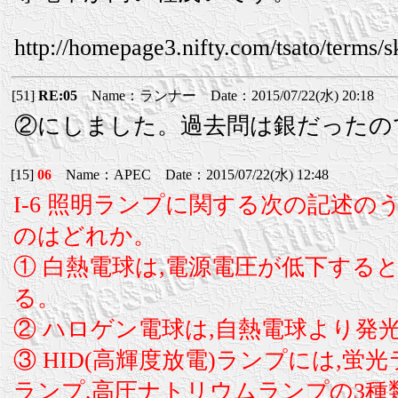
http://homepage3.nifty.com/tsato/terms/s
[51]
RE:05
Name：ランナー Date：2015/07/22(水) 20:18
②にしました。過去問は銀だったの
[15]
06
Name：APEC Date：2015/07/22(水) 12:48
I-6 照明ランプに関する次の記述の
のはどれか。
① 白熱電球は,電源電圧が低下する
る。
② ハロゲン電球は,自熱電球より発
③ HID(高輝度放電)ランプには,蛍
ランプ,高圧ナトリウムランプの3種