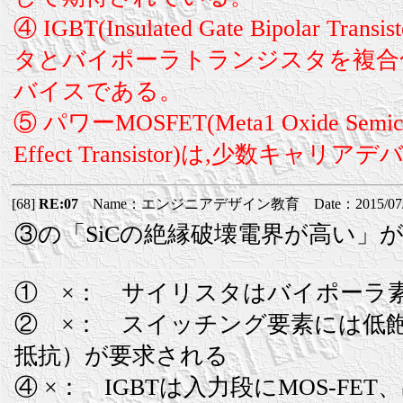
④ IGBT(Insulated Gate Bipolar Tra
タとバイポーラトランジスタを複合
バイスである。
⑤ パワーMOSFET(Meta1 Oxide Semicon
Effect Transistor)は,少数キャ
[68]
RE:07
Name：エンジニアデザイン教育 Date：2015/07/22(
③の「SiCの絶縁破壊電界が高い」
① ×： サイリスタはバイポーラ
② ×： スイッチング要素には低
抵抗）が要求される
④ ×： IGBTは入力段にMOS-FE