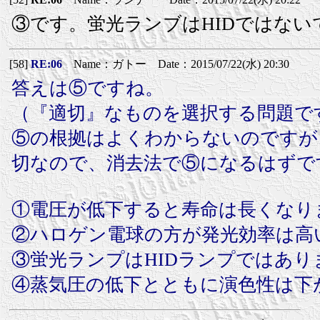
③です。蛍光ランブはHIDではない
[58]
RE:06
Name：ガトー Date：2015/07/22(水) 20:30
答えは⑤ですね。
（『適切』なものを選択する問題で
⑤の根拠はよくわからないのですが
切なので、消去法で⑤になるはずで
①電圧が低下すると寿命は長くなり
②ハロゲン電球の方が発光効率は高
③蛍光ランプはHIDランプではあり
④蒸気圧の低下とともに演色性は下