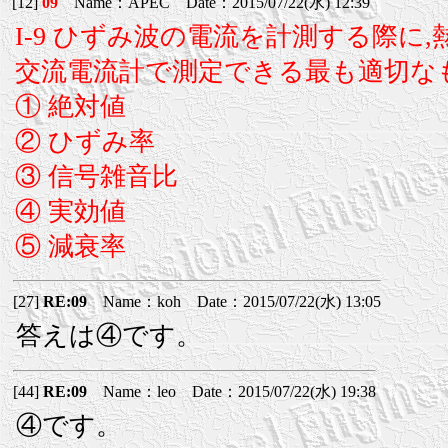
[12]
09
Name：APEC Date：2015/07/22(水) 12:39
I-9 ひずみ波の電流を計測する際に
交流電流計で測定できる最も適切な
① 絶対値
② ひずみ率
③ 信号雑音比
④ 実効値
⑤ 減衰率
[27]
RE:09
Name：koh Date：2015/07/22(水) 13:05
答えは④です。
[44]
RE:09
Name：leo Date：2015/07/22(水) 19:38
④です。