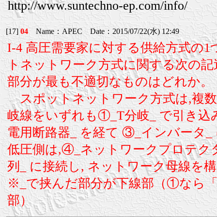
http://www.suntechno-ep.com/info/
[17]
04
Name：APEC Date：2015/07/22(水) 12:49
I-4 高圧需要家に対する供給方式の
トネットワーク方式に関する次の記
部分が最も不適切なものはどれか。
スポットネットワーク方式は,複数
岐線をいずれも①_T分岐_ で引き込
電用断路器_ を経て ③_インバータ_
低圧側は,④_ネットワークプロテクタ
列_ に接続し, ネットワーク母線を
※_で挟んだ部分が下線部（①なら「
部）