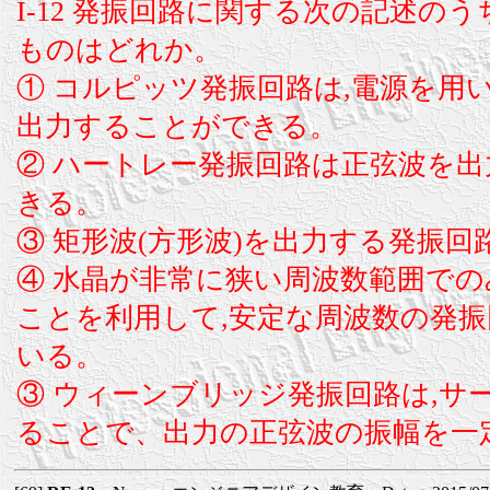
I-12 発振回路に関する次の記述のう
ものはどれか。
① コルピッツ発振回路は,電源を用
出力することができる。
② ハートレー発振回路は正弦波を
きる。
③ 矩形波(方形波)を出力する発振
④ 水晶が非常に狭い周波数範囲で
ことを利用して,安定な周波数の発
いる。
③ ウィーンブリッジ発振回路は,サ
ることで、出力の正弦波の振幅を一