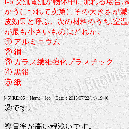
I-5 交流電流が物体中に流れる場合
かうにつれて次第にその大きさが減
皮効果と呼ぶ。次の材料のうち,室
が最も小さいものはどれか。
① アルミニウム
② 銅
③ ガラス繊維強化プラスチック
④ 黒鉛
⑤ 紙
[45]
RE:05
Name：leo Date：2015/07/22(水) 19:40
②です。
導電率が高い程浅いです。