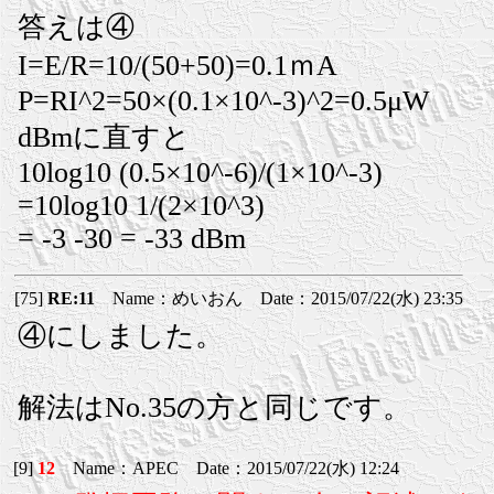
答えは④
I=E/R=10/(50+50)=0.1ｍA
P=RI^2=50×(0.1×10^-3)^2=0.5μW
dBmに直すと
10log10 (0.5×10^-6)/(1×10^-3)
=10log10 1/(2×10^3)
= -3 -30 = -33 dBm
[75]
RE:11
Name：めいおん Date：2015/07/22(水) 23:35
④にしました。
解法はNo.35の方と同じです。
[9]
12
Name：APEC Date：2015/07/22(水) 12:24