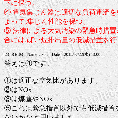
下に保つ。
④ 電気集じん器は適切な負荷電流
よって,集じん性能を保つ。
⑤ 法律による大気汚染の緊急時措
合には,ばい煙排出量の低減措置を行
[23]
RE:03
Name：koh Date：2015/07/22(水) 13:00
答えは④です。
①は適正な空気比があります。
②はNOx
③は煤塵やNOx
⑤これは緊急措置以外でも低減措置
ないかなと思いました。