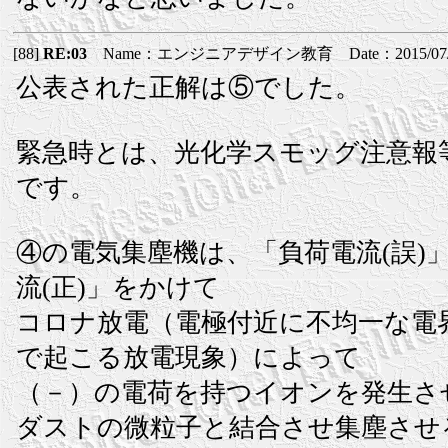
[88]
RE:03
Name：エンジニアデザイン教育 Date：2015/07/27(
公表された正解は⑤でした。
緊急時とは、光化学スモッグ注意報
です。
④の電気集塵機は、「負荷電流(誤)
流(正)」をかけて
コロナ放電（電極付近に不均一な電
で起こる放電現象）によって
（－）の電荷を持つイオンを発生さ
ダストの微粒子と結合させ集塵させ