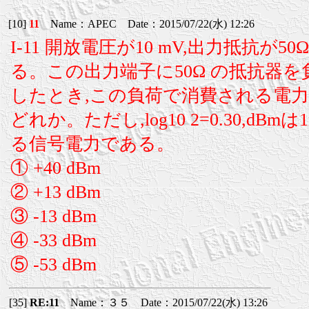
[10]
11
Name：APEC Date：2015/07/22(水) 12:26
I-11 開放電圧が10 mV,出力抵抗が5
る。この出力端子に50Ω の抵抗器
したとき,この負荷で消費される電
どれか。ただし,log10 2=0.30,dB
る信号電力である。
① +40 dBm
② +13 dBm
③ -13 dBm
④ -33 dBm
⑤ -53 dBm
[35]
RE:11
Name：３５ Date：2015/07/22(水) 13:26