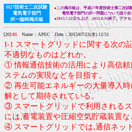
H27技術士二次試験
●
この掲示板は、平成27年度技術士第二次試
電気電子部門
電気電子部門の択一問題について語り合う
●
2015.7.22立ち上げ、2015.8.31終了。アク
択一臨時掲示板
[20]
01
Name：APEC Date：2015/07/22(水) 12:51
I-1 スマートグリッドに関する次の
不適切なものはどれか。
① 情報通信技術の活用により高信頼
ステムの実現などを目指す。
② 再生可能エネルギーの大量導入
解として期待されている。
③ スマートグリッドで利用されるス
には,蓄電装置や圧縮空気貯蔵装置
④ スマートグリッドでは,通信ネッ