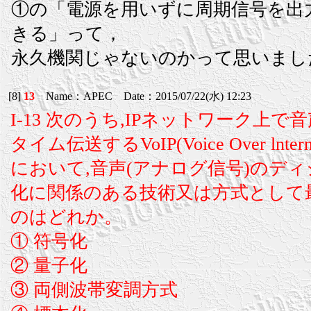
①の「電源を用いずに周期信号を出
きる」って，
永久機関じゃないのかって思いまし
[8]
13
Name：APEC Date：2015/07/22(水) 12:23
I-13 次のうち,IPネットワーク上
タイム伝送するVoIP(Voice Over lnterne
において,音声(アナログ信号)のディ
化に関係のある技術又は方式として
のはどれか。
① 符号化
② 量子化
③ 両側波帯変調方式