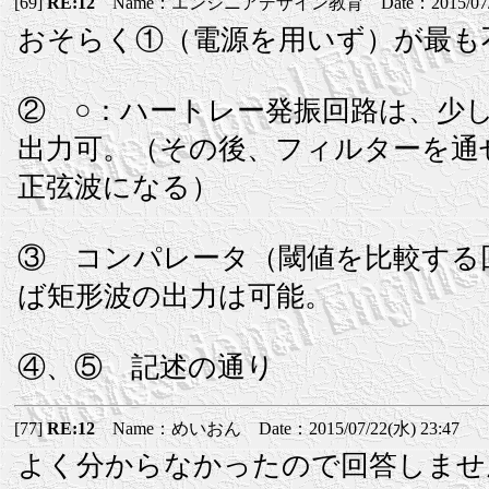
[69]
RE:12
Name：エンジニアデザイン教育 Date：2015/07/22(
おそらく①（電源を用いず）が最も
② ○：ハートレー発振回路は、少
出力可。（その後、フィルターを通
正弦波になる）
③ コンパレータ（閾値を比較する
ば矩形波の出力は可能。
④、⑤ 記述の通り
[77]
RE:12
Name：めいおん Date：2015/07/22(水) 23:47
よく分からなかったので回答しませ