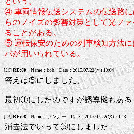
という。
④ 車両情報伝送システムの伝送路に
らのノイズの影響対策として光ファ
ることがある。
⑤ 運転保安のための列車検知方法に
バが用いられている。
[26]
RE:08
Name：koh Date：2015/07/22(水) 13:04
答えは⑤にしました。
最初①にしたのですが誘導機もある
[53]
RE:08
Name：ランナー Date：2015/07/22(水) 20:23
消去法でいって⑤にしました