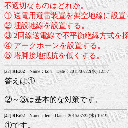
不適切なものはどれか。
① 送電用避雷装置を架空地線に設置
② 埋設地線を設置する。
③ 2回線送電線で不平衡絶縁方式を
④ アークホーンを設置する。
⑤ 塔脚接地抵抗を低くする。
[22]
RE:02
Name：koh Date：2015/07/22(水) 12:57
答えは①
②～⑤は基本的な対策です。
[42]
RE:02
Name：leo Date：2015/07/22(水) 19:19
①です。