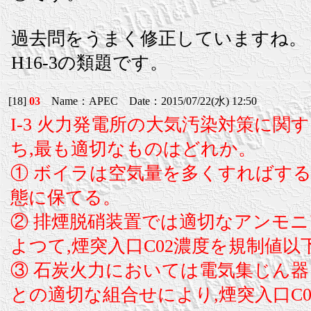
過去問をうまく修正していますね。
H16-3の類題です。
[18]
03
Name：APEC Date：2015/07/22(水) 12:50
I-3 火力発電所の大気汚染対策に関
ち,最も適切なものはどれか。
① ボイラは空気量を多くすればする
態に保てる。
② 排煙脱硝装置では適切なアンモ
よつて,煙突入口C02濃度を規制値以
③ 石炭火力においては電気集じん
との適切な組合せにより,煙突入口C