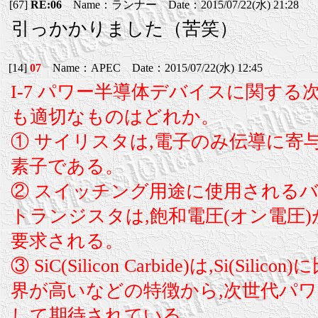
[67]
RE:06
Name：ランナー Date：2015/07/22(水) 21:28
引っかかりました（苦笑）
[14]
07
Name：APEC Date：2015/07/22(水) 12:45
I-7 パワー半導体デバイスに関する
も適切なものはどれか。
① サイリスタは,電子のみ伝導に寄
素子である。
② スイッチング用途に使用される
トランジスタは,飽和電圧(オン電圧
要求される。
③ SiC(Silicon Carbide)は,Si(Sil
界が高いなどの特徴から,次世代パ
して期待されている。