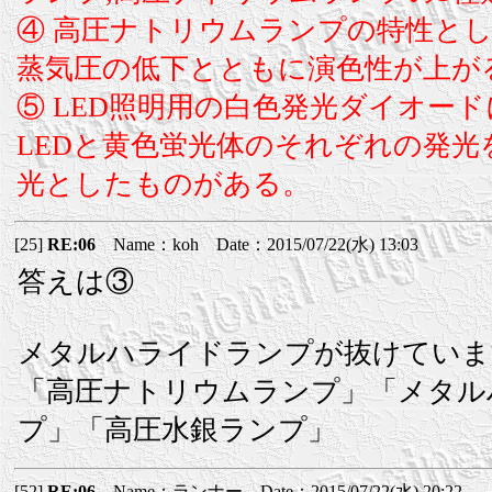
④ 高圧ナトリウムランプの特性とし
蒸気圧の低下とともに演色性が上が
⑤ LED照明用の白色発光ダイオード
LEDと黄色蛍光体のそれぞれの発光
光としたものがある。
[25]
RE:06
Name：koh Date：2015/07/22(水) 13:03
答えは③
メタルハライドランプが抜けていま
「高圧ナトリウムランプ」「メタル
プ」「高圧水銀ランプ」
[52]
RE:06
Name：ランナー Date：2015/07/22(水) 20:22