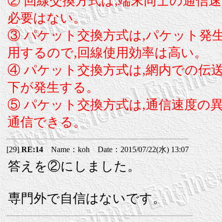
② 回線交換方式は,端末同士の通信
必要はない。
③ パケット交換方式は,パケット発
用するので,回線使用効率は高い。
④ パケット交換方式は,網内での伝
下が発生する。
⑤ パケット交換方式は,通信速度の
通信できる。
[29]
RE:14
Name：koh Date：2015/07/22(水) 13:07
答えを②にしました。
専門外で自信はないです。