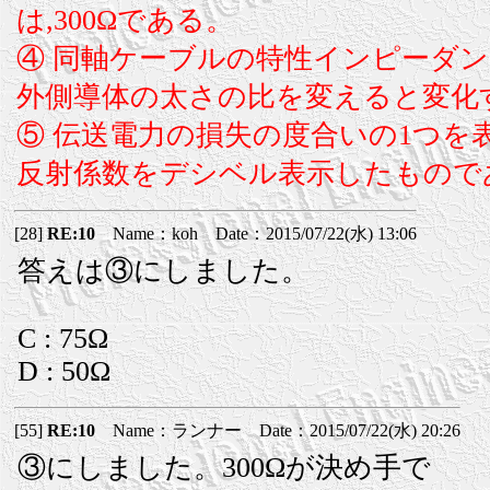
は,300Ωである。
④ 同軸ケーブルの特性インピーダン
外側導体の太さの比を変えると変化
⑤ 伝送電力の損失の度合いの1つを
反射係数をデシベル表示したもので
[28]
RE:10
Name：koh Date：2015/07/22(水) 13:06
答えは③にしました。
C : 75Ω
D : 50Ω
[55]
RE:10
Name：ランナー Date：2015/07/22(水) 20:26
③にしました。300Ωが決め手で