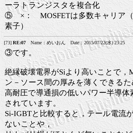
ーラトランジスタを複合化
⑤ ×： MOSFETは多数キャリア
素子）
[73]
RE:07
Name：めいおん Date：2015/07/22(水) 23:25
③です。
絶縁破壊電界がSiより高いことで，M
ン－ソース間の厚みを薄くできるた
高耐圧で導通損の低いパワー半導体
されています。
Si-IGBTと比較すると，テール電
ないことや，