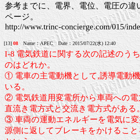
参考までに、電界、電位、電圧の違
ページ。
http://www.trinc-concierge.com/015/ind
[13]
08
Name：APEC Date：2015/07/22(水) 12:40
I-8 電気鉄道に関する次の記述のう
のはどれか。
① 電車の主電動機として,誘導電動
いる。
② 電気鉄道用変電所から車両への電
直流き電方式と交流き電方式がある
③ 車両の運動エネルギーを電気に変
源側に返してブレーキをかけること