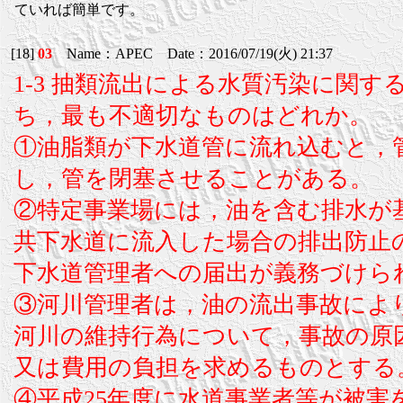
ていれば簡単です。
[18]
03
Name：APEC Date：2016/07/19(火) 21:37
1-3 抽類流出による水質汚染に関す
ち，最も不適切なものはどれか。
①油脂類が下水道管に流れ込むと，
し，管を閉塞させることがある。
②特定事業場には，油を含む排水が
共下水道に流入した場合の排出防止
下水道管理者への届出が義務づけら
③河川管理者は，油の流出事故によ
河川の維持行為について，事故の原
又は費用の負担を求めるものとする
④平成25年度に水道事業者等が被害