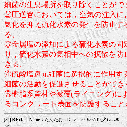
細菌の生息場所を取り除くことがで
②圧送管においては，空気の注入に
気化を抑え硫化水素の発生を防止す
る。
③金属塩の添加による硫化水素の固
り，硫化水素の気相中への拡散を防
きる。
④硫酸塩還元細菌に選択的に作用す
細菌の活動を促進させることができ
⑤樹脂系資材や被覆(ライニング)に
るコンクリート表面を防護すること
[34]
RE:15
Name：たんたお Date：2016/07/19(火) 22:20
④