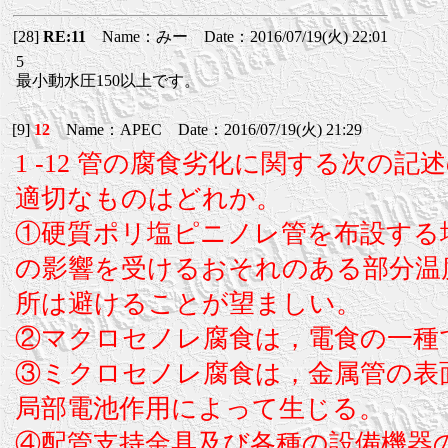
[28]
RE:11
Name：みー Date：2016/07/19(火) 22:01
5
最小動水圧150以上です。
[9]
12
Name：APEC Date：2016/07/19(火) 21:29
1 -12 管の腐食劣化に関する次の
適切なものはどれか。
①硬質ポリ塩ピニノレ管を布設する
の影響を受けるおそれのある部分温
所は避けることが望ましい。
②マクロセノレ腐食は，電食の一種
③ミクロセノレ腐食は，金属管の表
局部電池作用によって生じる。
④配管支持金具及び各種の設備機器