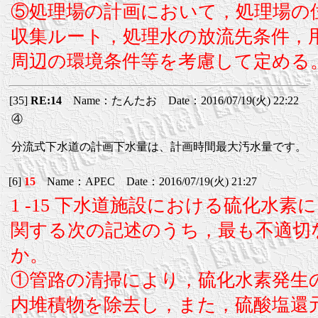
⑤処理場の計画において，処理場の
収集ルート，処理水の放流先条件，
周辺の環境条件等を考慮して定める
[35]
RE:14
Name：たんたお Date：2016/07/19(火) 22:22
④
分流式下水道の計画下水量は、計画時間最大汚水量です。
[6]
15
Name：APEC Date：2016/07/19(火) 21:27
1 -15 下水道施設における硫化水
関する次の記述のうち，最も不適切
か。
①管路の清掃により，硫化水素発生
内堆積物を除去し，また，硫酸塩還