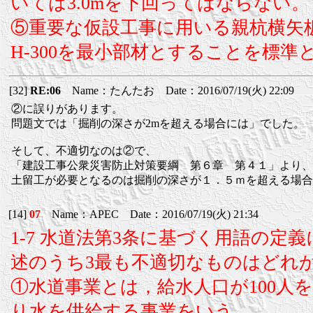
いては3.0mを下回ってはならない。
⑤重要な仮設工事に用いる親杭横矢
H-300を最小部材とすることを標準
[32]
RE:06
Name：たんたお Date：2016/07/19(火) 22:09
②に誤りがあります。
問題文では「掘削の深さが2mを超える場合には」でした。
そして、不適切なのは②で、
「建設工事公衆災害防止対策要綱 第６章 第４１」より、
土留工が必要となるのは掘削の深さが１．５ｍを超える場合
[14]
07
Name：APEC Date：2016/07/19(火) 21:34
1-7 水道法第3条に基づく用語の定
述のうち3最も不適切なものはどれ
①水道事業とは，給水人口が100人
り水を供給する事業をいう。