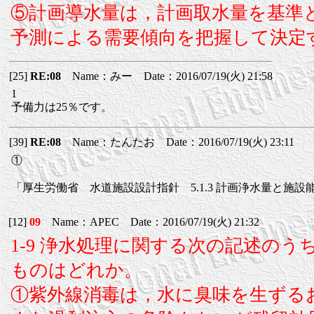
⑤計画導水量は，計画取水量を基準
予測による需要傾向を把握して決定
[25]
RE:08
Name：みー Date：2016/07/19(火) 21:58
1
予備力は25％です。
[39]
RE:08
Name：たんたお Date：2016/07/19(火) 23:11
①
「厚生労働省 水道施設設計指針 5.1.3 計画浄水量と施
[12]
09
Name：APEC Date：2016/07/19(火) 21:32
1-9 浄水処理に関する次の記述のう
ものはどれか。
①紫外線消毒は，水に臭味を生ずる