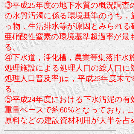
③平成25年度の地下水質の概況調査
の水質汚濁に係る環境基準のうち，
っ物，生活排水等が原因とみられる
亜硝酸性窒素の環境基準超過率が最
る。
④下水道，浄化槽，農業等集落排水
処理施設による処理人口の総人口に
処理人口普及率)は，平成25年度末で
る。
⑤平成24年度における下水汚泥の有
重量ベースで約60%となっており, 
原料などの建設資材利用が大半を占