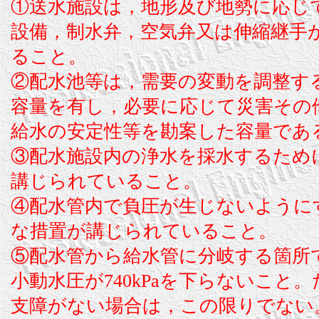
①送水施設は，地形及び地勢に応じ
設備，制水弁，空気弁又は伸縮継手
ること。
②配水池等は，需要の変動を調整す
容量を有し，必要に応じて災害その
給水の安定性等を勘案した容量であ
③配水施設内の浄水を採水するため
講じられていること。
④配水管内で負圧が生じないように
な措置が講じられていること。
⑤配水管から給水管に分岐する箇所
小動水圧が740kPaを下らないこと
支障がない場合は，この限りでない