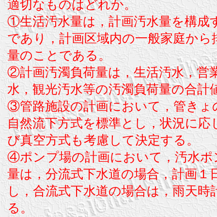
適切なものはどれか。
①生活汚水量は，計画汚水量を構成
であり，計画区域内の一般家庭から
量のことである。
②計画汚濁負荷量は，生活汚水，営
水，観光汚水等の汚濁負荷量の合計
③管路施設の計画において，管きょ
自然流下方式を標準とし，状況に応
び真空方式も考慮して決定する。
④ポンプ場の計画において，汚水ポ
量は，分流式下水道の場合，計画１
し，合流式下水道の場合は，雨天時
る。