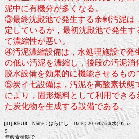
泥中に有機分が多くなる。
③最終沈殿池で発生する余剰汚泥は
定しているが，最初沈殿池で発生す
て濃縮性が悪い。
④汚泥濃縮設備は，水処理施設で発
の低い汚泥を濃縮し，後段の汚泥消
脱水設備を効果的に機能させるもの
⑤炭イ七設備は，汚泥を高酸素状態
により，固形燃料として利用できる
た炭化物を生成する設備である。
[41]
RE:18
Name：はらにし Date：2016/07/20(水) 05:53
5
無酸素状態で