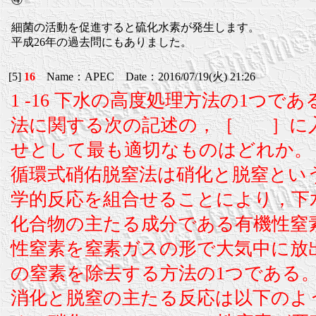
細菌の活動を促進すると硫化水素が発生します。
平成26年の過去問にもありました。
[5]
16
Name：APEC Date：2016/07/19(火) 21:26
1 -16 下水の高度処理方法の1つで
法に関する次の記述の，［ ］に
せとして最も適切なものはどれか。
循環式硝佑脱窒法は硝化と脱窒とい
学的反応を組合せることにより，下
化合物の主たる成分である有機性窒
性窒素を窒素ガスの形で大気中に放
の窒素を除去する方法の1つである
消化と脱窒の主たる反応は以下のよ