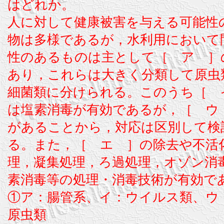
はどれか。
人に対して健康被害を与える可能性
物は多様であるが，水利用において
性のあるものは主として［ ア ］
あり，これらは大きく分類して原虫
細菌類に分けられる。このうち［ 
は塩素消毒が有効であるが，［ ウ
があることから，対応は区別して検
る。また，［ エ ］の除去や不活
理，凝集処理，ろ過処理，オゾン消
素消毒等の処理・消毒技術が有効で
①ア：腸管系、イ：ウイルス類、ウ
原虫類