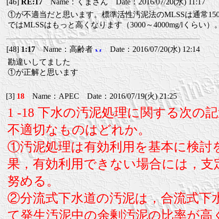
[46]
RE:17
Name：くまさん Date：2016/07/20(水) 11:17
①が不適当だと思います。標準活性汚泥法のMLSSは通常1500～
ではMLSSはもっと高くなります（3000～4000mg/lくらい）
[48]
1:17
Name：高齢者
Date：2016/07/20(水) 12:14
勘違いしてました
①が正解と思います
[3]
18
Name：APEC Date：2016/07/19(火) 21:25
1 -18 下水の汚泥処理に関する次の
不適切なものはどれか。
①汚泥処理は有効利用を基本に検討
果，有効利用できない場合には，支
努める。
②分流式下水道の汚泥は，合流式下
て発生汚泥中の余剰汚泥の比率が高