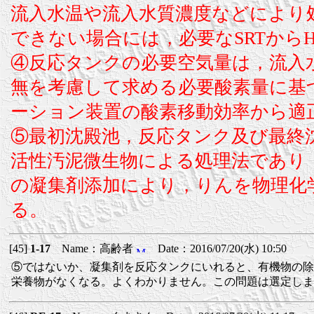
流入水温や流入水質濃度などにより
できない場合には，必要なSRTからH
④反応タンクの必要空気量は，流入
無を考慮して求める必要酸素量に基
ーション装置の酸素移動効率から適
⑤最初沈殿池，反応タンク及び最終
活性汚泥微生物による処理法であり
の凝集剤添加により，りんを物理化
る。
[45]
1-17
Name：高齢者
Date：2016/07/20(水) 10:50
⑤ではないか、凝集剤を反応タンクにいれると、有機物の除
栄養物がなくなる。よくわかりません。この問題は選定しま