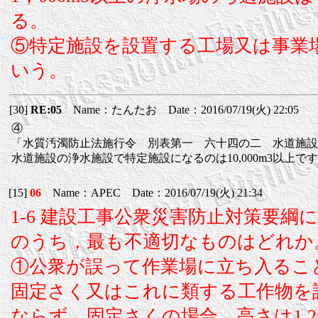
る。
⑤特定施設を設置する工場又は事業
いう。
[30]
RE:05
Name：たんたお Date：2016/07/19(火) 22:05
④
「水質汚濁防止法施行令 別表第一 六十四の二 水道施設
水道施設の浄水施設で特定施設になるのは10,000m3以上で
[15]
06
Name：APEC Date：2016/07/19(火) 21:34
1-6 建設工事公衆災害防止対策要綱
のうち，最も不適切なものはどれか
①公衆が誤って作業場に立ち入るこ
固定さく又はこれに類する工作物を
ならず，固定さくの場合，高さは1.