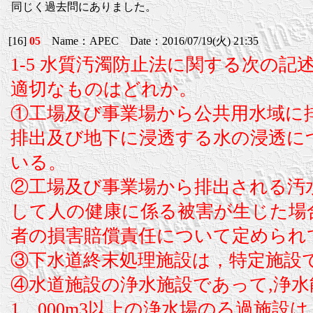
同じく過去問にありました。
[16]
05
Name：APEC Date：2016/07/19(火) 21:35
1-5 水質汚濁防止法に関する次の記
適切なものはどれか。
①工場及び事業場から公共用水域に
排出及び地下に浸透する水の浸透に
いる。
②工場及び事業場から排出される汚
して人の健康に係る被害が生じた場
者の損害賠償責任について定められ
③下水道終末処理施設は，特定施設
④水道施設の浄水施設であって,浄水
1，000m3以上の浄水場のろ過施設