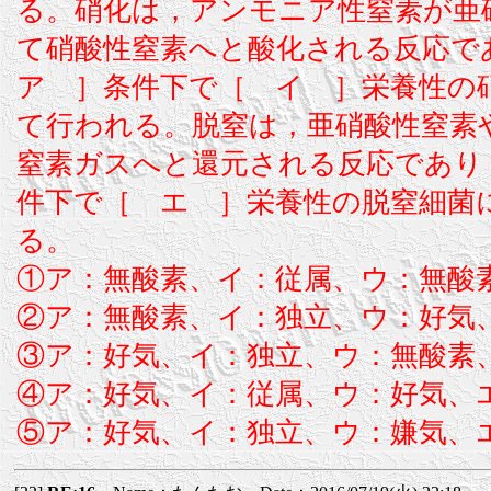
る。硝化は，アンモニア性窒素が亜
て硝酸性窒素へと酸化される反応
ア ］条件下で［ イ ］栄養性の
て行われる。脱窒は，亜硝酸性窒素
窒素ガスへと還元される反応であり
件下で［ エ ］栄養性の脱窒細菌
る。
①ア：無酸素、イ：従属、ウ：無酸
②ア：無酸素、イ：独立、ウ：好気
③ア：好気、イ：独立、ウ：無酸素
④ア：好気、イ：従属、ウ：好気、
⑤ア：好気、イ：独立、ウ：嫌気、