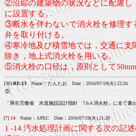
②沿綜の建築物の状況などに配慮し，1
に設置する。
③断水を伴わないで消火栓を修理す
弁を取り付ける。
④寒冷地及び積雪地では，交通に支
除き，地上式消火栓を用いる。
⑤消火栓の口径は，原則として50m
[36]
RE:13
Name：たんたお Date：2016/07/19(火) 22:26
⑤
「厚生労働省 水道施設設計指針 7.6.4 消火栓」に全て書
[7]
14
Name：APEC Date：2016/07/19(火) 21:28
1 -14 汚水処理計画に関する次の