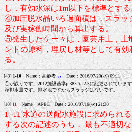
し，有効水深は1m以下を標準とする
④加圧脱水晶いろ過面積は，スラッ
及び実稼働時聞から算出する。
⑤発生したケー々は，園芸用土，土
ントの原料，埋戻し材等として有効
る。
[43]
1-10
Name：高齢者
Date：2016/07/20(水) 09:11
①が誤りです。2012施設基準p.383 5.22.3に記述されて
浄排水量です。排水地ですからスラッジはないです。
[10]
11
Name：APEC Date：2016/07/19(火) 21:30
1 -11 水道の送配水施設に求められ
する次の記述のうち， 最も不適切