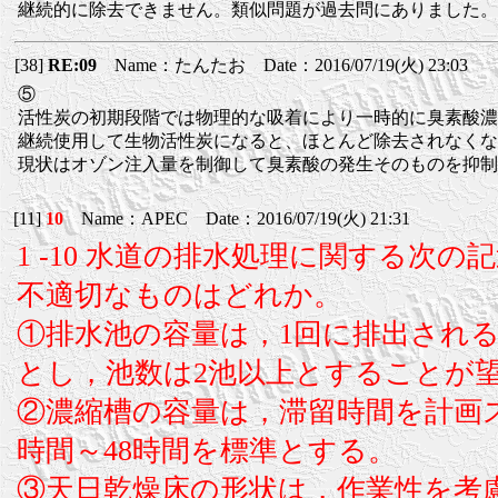
継続的に除去できません。類似問題が過去問にありました。
[38]
RE:09
Name：たんたお Date：2016/07/19(火) 23:03
⑤
活性炭の初期段階では物理的な吸着により一時的に臭素酸濃
継続使用して生物活性炭になると、ほとんど除去されなくな
現状はオゾン注入量を制御して臭素酸の発生そのものを抑制
[11]
10
Name：APEC Date：2016/07/19(火) 21:31
1 -10 水道の排水処理に関する次
不適切なものはどれか。
①排水池の容量は，1回に排出され
とし，池数は2池以上とすることが
②濃縮槽の容量は，滞留時間を計画ス
時間～48時間を標準とする。
③天日乾燥床の形状は，作業性を考