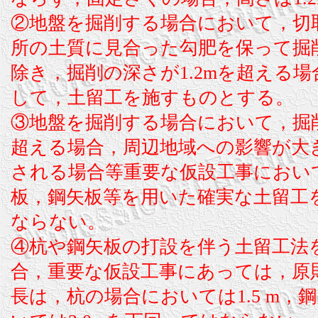
②地盤を掘削する場合において，切
所の土質に見合った勾肥を保って掘
除き，掘削の深さが1.2mを超える
して，土留工を施すものとする。
③地盤を掘削する場合において，掘
超える場合，周辺地域への影響が大
される場合等重要な仮設工事におい
板，鋼矢板等を用いた確実な土留工
ならない。
④杭や鋼矢板の打設を伴う土留工法
合，重要な仮設工事にあっては，原
長は，杭の場合においては1.5 m，