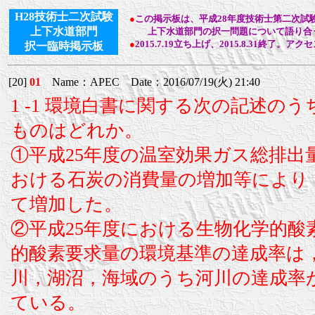
H28技術士二次試験
●
この掲示板は、平成28年度技術士第二次試
上下水道部門
上下水道部門の択一問題について語り合う
●
2015.7.19立ち上げ、2015.8.31終了。アク
択一臨時掲示板
[20]
01
Name：APEC Date：2016/07/19(火) 21:40
1 -1 環境白書に関する次の記述の
ものはどれか。
①平成25年度の温室効果ガス総排出
おける石炭の消費量の増加等により
て増加した。
②平成25年度における生物化学的酸
的酸素要求量の環境基準の達成率は
川，湖沼，海域のうち河川の達成率
ている。