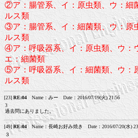
②ア：腸管系、イ：原虫類、ウ：細
ルス類
③ア：腸管系、イ：細菌類、ウ：原
ルス類
④ア：呼吸器系、イ：原虫類、ウ：
エ：細菌類
⑤ア：呼吸器系、イ：細菌類、ウ：
ルス類
[23]
RE:04
Name：みー Date：2016/07/19(火) 21:56
3
過去問にありました。
[49]
RE:04
Name：長崎お好み焼き Date：2016/07/20(水) 23
３