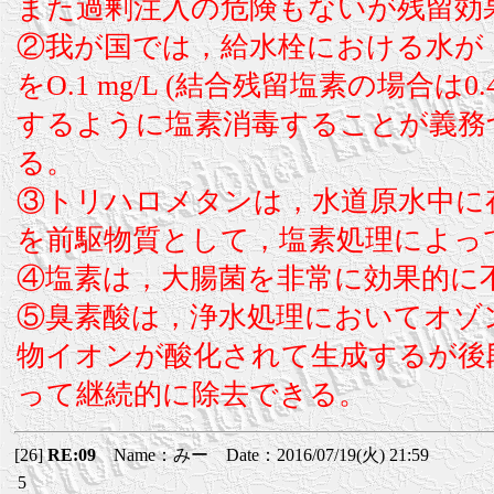
また過剰注入の危険もないが残留効
②我が国では，給水栓における水が
をO.1 mg/L (結合残留塩素の場合は0.
するように塩素消毒することが義務
る。
③トリハロメタンは，水道原水中に
を前駆物質として，塩素処理によっ
④塩素は，大腸菌を非常に効果的に
⑤臭素酸は，浄水処理においてオゾ
物イオンが酸化されて生成するが後
って継続的に除去できる。
[26]
RE:09
Name：みー Date：2016/07/19(火) 21:59
5