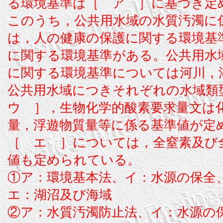
る環境基準は［ ア ］に基づき定
このうち，公共用水域の水質汚濁に
は，人の健康の保護に関する環境基
に関する環境基準がある。公共用水
に関する環境基準については河川，
公共用水域につきそれぞれの水域
ウ ］，生物化学的酸素要求量文は
量，浮遊物質量等に係る基準値が定
［ エ ］については，全窒素及び
値も定められている。
①ア：環境基本法、イ：水源の保全
エ：湖沼及び海域
②ア：水質汚濁防止法、イ：水源の