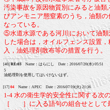
汚染事故を原因物質別にみると油類,
びアンモニア態窒素のうち，油類の
なっている。
⑤水道水源である河川|において油類
した場合は，オイルフェンス設置，
入，油処理剤散布等の措置を行う。
[40]
RE:03
Name：はらにし Date：2016/07/20(水) 05:51
5
油処理剤を使用してはいけないはず。
[17]
04
Name：APEC Date：2016/07/19(火) 21:36
1-4 水の衛生学的安全性に関する次
［ ］に入る語句の組合せとして