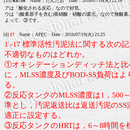
[33]
RE:16
Name：たんたお Date：2016/07/19(火) 22:18
アは「酸化される反応」なので好気、
ウは「(酸素原子を含む)亜硝酸・硝酸の還元」なので無酸素
よって、③です。
[4]
17
Name：APEC Date：2016/07/19(火) 21:25
1 -17 標準活性汚泥法に関する次
不適切なものはどれか。
①オキシデーションディッチ法と比
に，MLSS濃度及びBOD-SS負荷は
る。
②反応タンクのMLSS濃度は1，500～2
準とし，汚泥返送比は返送汚泥のSS
適正に設定する。
③反応タンクのHRTは，6～8時間