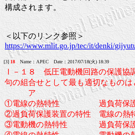
構成されます。
＜以下のリンク参照＞
https://www.mlit.go.jp/tec/it/denki/gijy
[3]
18
Name：APEC Date：2017/07/18(火) 18:39
Ⅰ－１８ 低圧電動機回路の保護協
句の組合せとして最も適切なものは
ア 
①電線の熱特性 過負荷保護
②過負荷保護装置の特性 電
③電動機の熱特性 過負荷保護