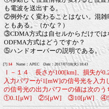
も電波を送出する。
②例外なく変わることはない。混雑
ともある。（かな？）
③CDMA方式は自セルからだけで
ODFMA方式はどうですか？
⑤ハンドオーバーの説明である。
[7]
14
Name：APEC Date：2017/07/18(火) 18:43
Ⅰ－１４ 長さが100[km]、損失が0
入力パワーが1[mW]の信号光を入
の信号光の出力パワーの値は次のう
①0.1[μW] ②5[μW] ③10[μW] ④5