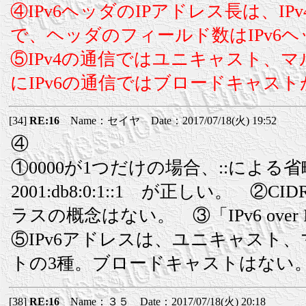
④IPv6ヘッダのIPアドレス長は、I
で、ヘッダのフィールド数はIPv6
⑤IPv4の通信ではユニキャスト、
にIPv6の通信ではブロードキャス
[34]
RE:16
Name：セイヤ Date：2017/07/18(火) 19:52
④
①0000が1つだけの場合、::によ
2001:db8:0:1::1 が正しい。 
ラスの概念はない。 ③「IPv6 ov
⑤IPv6アドレスは、ユニキャスト
トの3種。ブロードキャストはない
[38]
RE:16
Name：３５ Date：2017/07/18(火) 20:18