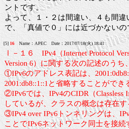
ントです。
よって、１・２は間違い、４も間違
で、「真値で０」には近づかないの
[5]
16
Name：APEC Date：2017/07/18(火) 18:41
Ⅰ－１６ IPv4（Internet Protocol Vers
Version 6）に関する次の記述の
①IPv6のアドレス表記は、2001:0db8:0000
2001:db8::1::1と省略することがで
②IPv6では、IPv4のCIDR（Classless 
しているが、クラスの概念は存在す
③IPv4 over IPv6トンネリング
ことでIPv6ネットワーク同士を接