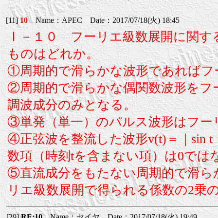
[11]
10
Name：APEC Date：2017/07/18(火) 18:45
Ⅰ－１０ フーリエ級数展開に関す
ものはどれか。
①周期的で滑らかな波形であればフ
②周期的で滑らかな偶関数波形をフ
調波成分のみとなる。
③単発（単一）のパルス波形はフー
④正弦波を整流した波形v(t)＝｜si
数項（時刻tを含まない項）は0では
⑤直流成分をもたない周期的で滑ら
リエ級数展開で得られる係数の2乗
[29]
RE:10
Name：セイヤ Date：2017/07/18(火) 19:49