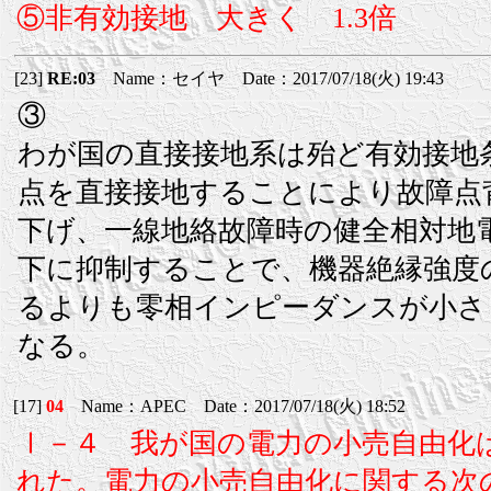
⑤非有効接地 大きく 1.3倍
[23]
RE:03
Name：セイヤ Date：2017/07/18(火) 19:43
③
わが国の直接接地系は殆ど有効接地
点を直接接地することにより故障点
下げ、一線地絡故障時の健全相対地電
下に抑制することで、機器絶縁強度
るよりも零相インピーダンスが小さ
なる。
[17]
04
Name：APEC Date：2017/07/18(火) 18:52
Ⅰ－４ 我が国の電力の小売自由化は
れた。電力の小売自由化に関する次