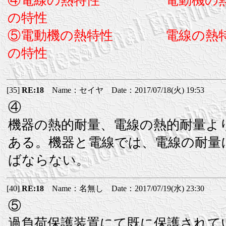
④電線の熱特性 電動機の
の特性
⑤電動機の熱特性 電線の
の特性
[35]
RE:18
Name：セイヤ Date：2017/07/18(火) 19:53
④
機器の熱的耐量、電線の熱的耐量よ
ある。機器と電線では、電線の耐量
ばならない。
[40]
RE:18
Name：名無し Date：2017/07/19(水) 23:30
⑤
過負荷保護装置にて既に保護されて