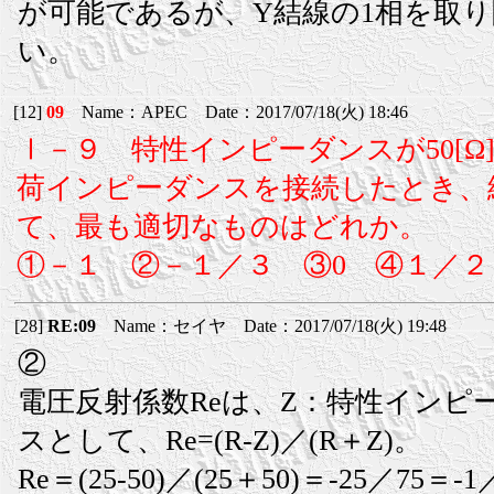
が可能であるが、Y結線の1相を取
い。
[12]
09
Name：APEC Date：2017/07/18(火) 18:46
Ⅰ－９ 特性インピーダンスが50[Ω]
荷インピーダンスを接続したとき、
て、最も適切なものはどれか。
①－１ ②－１／３ ③0 ④１／２
[28]
RE:09
Name：セイヤ Date：2017/07/18(火) 19:48
②
電圧反射係数Reは、Z：特性インピ
スとして、Re=(R-Z)／(R＋Z)。
Re＝(25-50)／(25＋50)＝-25／75＝-1