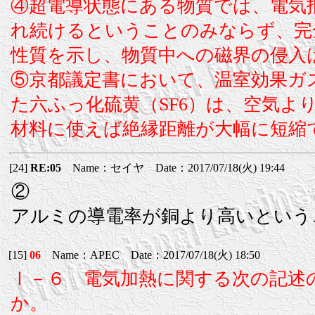
④超電導状態にある物質では、電気
れ続けるということのみならず、完
性質を示し、物質中への磁界の侵入
⑤京都議定書において、温室効果ガ
た六ふっ化硫黄（SF6）は、空気よ
材料に使えば絶縁距離が大幅に短縮
[24]
RE:05
Name：セイヤ Date：2017/07/18(火) 19:44
②
アルミの導電率が銅より高いという
[15]
06
Name：APEC Date：2017/07/18(火) 18:50
Ⅰ－６ 電気加熱に関する次の記述
か。