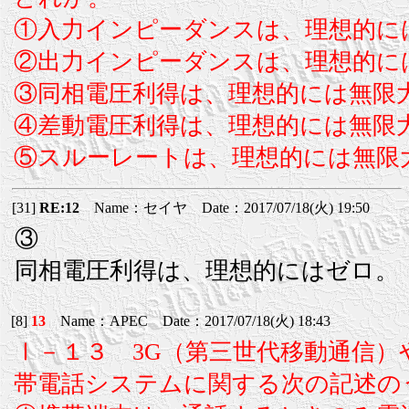
①入力インピーダンスは、理想的に
②出力インピーダンスは、理想的に
③同相電圧利得は、理想的には無限
④差動電圧利得は、理想的には無限
⑤スルーレートは、理想的には無限
[31]
RE:12
Name：セイヤ Date：2017/07/18(火) 19:50
③
同相電圧利得は、理想的にはゼロ。
[8]
13
Name：APEC Date：2017/07/18(火) 18:43
Ⅰ－１３ 3G（第三世代移動通信）やLTE（L
帯電話システムに関する次の記述の