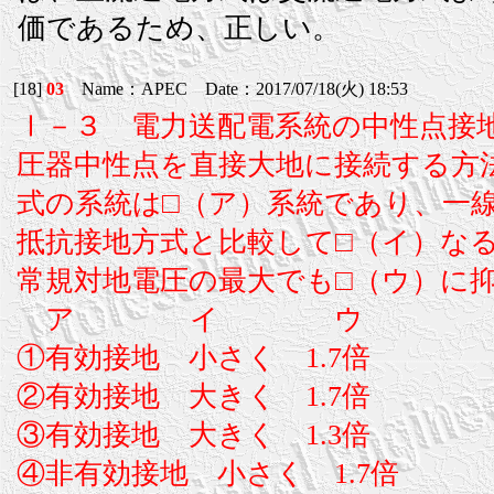
価であるため、正しい。
[18]
03
Name：APEC Date：2017/07/18(火) 18:53
Ⅰ－３ 電力送配電系統の中性点接
圧器中性点を直接大地に接続する方
式の系統は□（ア）系統であり、一
抵抗接地方式と比較して□（イ）な
常規対地電圧の最大でも□（ウ）に
ア イ ウ
①有効接地 小さく 1.7倍
②有効接地 大きく 1.7倍
③有効接地 大きく 1.3倍
④非有効接地 小さく 1.7倍