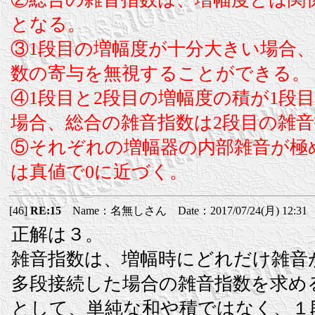
となる。
③1段目の増幅度が十分大きい場合、
数の寄与を無視することができる。
④1段目と2段目の増幅度の積が1段
場合、総合の雑音指数は2段目の雑
⑤それぞれの増幅器の内部雑音が極
は真値で0に近づく。
[46]
RE:15
Name：名無しさん Date：2017/07/24(月) 12:31
正解は３。
雑音指数は、増幅時にどれだけ雑音
多段接続した場合の雑音指数を求め
として、単純な和や積ではなく、１