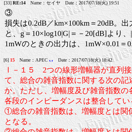
[33]
RE:14
Name：セイヤ Date：2017/07/18(火) 19:51
③
損失は0.2dB／km×100km＝20
と、g＝10×log10|G|＝－20[dB]より
1mWのときの出力は、1mW×0.01＝0.
[6]
15
Name：APEC
Date：2017/07/18(火) 18:42
Ⅰ－１５ 2つの線形増幅器が直列
て、総合の雑音指数に関する次の記
か。ただし、増幅度及び雑音指数の
各段のインピーダンスは整合してい
①総合の雑音指数は、増幅度とは関
となる。
②総合の雑音指数は、増幅度とは関