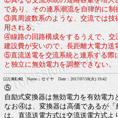
であり、その連系潮流を自律的に制
③異周波数系のような、交流では技
用される。
④線路の回路構成をするうえで、交
建設費が安いので、長距離大電力送
⑤直流送電を交流系統と連系する際
と独立に無効電力を調整できない。
[22]
RE:02
Name：セイヤ Date：2017/07/18(火) 19:42
⑤
自励式変換器は無効電力を有効電力
なお④は、変換器は高価であるが「
は、直流送電方式は交流送電方式よ