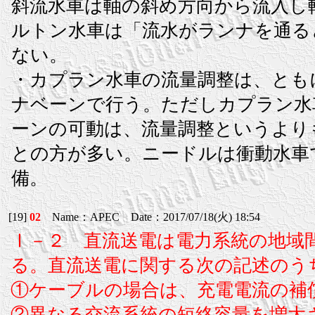
斜流水車は軸の斜め方向から流入し
ルトン水車は「流水がランナを通る
ない。
・カプラン水車の流量調整は、とも
ナベーンで行う。ただしカプラン水
ーンの可動は、流量調整というより
との方が多い。ニードルは衝動水車
備。
[19]
02
Name：APEC Date：2017/07/18(火) 18:54
Ⅰ－２ 直流送電は電力系統の地域
る。直流送電に関する次の記述のう
①ケーブルの場合は、充電電流の補
②異なる交流系統の短絡容量を増大