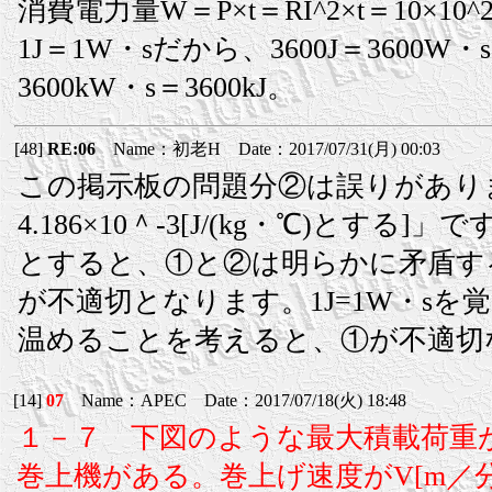
消費電力量W＝P×t＝RI^2×t＝10×10^
1J＝1W・sだから、3600J＝3600W・
3600kW・s＝3600kJ。
[48]
RE:06
Name：初老H Date：2017/07/31(月) 00:03
この掲示板の問題分②は誤りがあり
4.186×10＾-3[J/(kg・℃)とす
とすると、①と②は明らかに矛盾する
が不適切となります。1J=1W・s
温めることを考えると、①が不適切
[14]
07
Name：APEC Date：2017/07/18(火) 18:48
１－７ 下図のような最大積載荷重がm[
巻上機がある。巻上げ速度がV[m／分