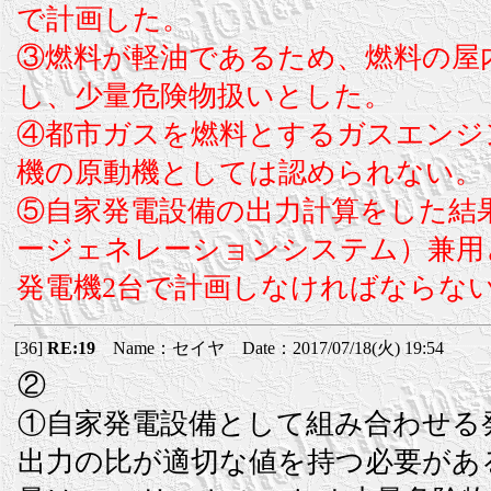
で計画した。
③燃料が軽油であるため、燃料の屋内
し、少量危険物扱いとした。
④都市ガスを燃料とするガスエンジ
機の原動機としては認められない。
⑤自家発電設備の出力計算をした結果、3
ージェネレーションシステム）兼用とす
発電機2台で計画しなければならな
[36]
RE:19
Name：セイヤ Date：2017/07/18(火) 19:54
②
①自家発電設備として組み合わせる
出力の比が適切な値を持つ必要があ