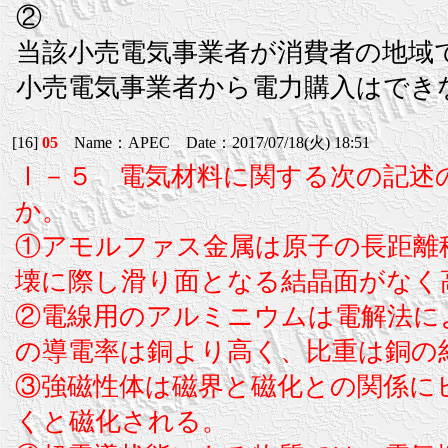
②
当該小売電気事業者が消費者の地域
小売電気事業者から電力購入はでき
[16]
05
Name：APEC Date：2017/07/18(火) 18:51
Ⅰ－５ 電気材料に関する次の記述
か。
①アモルファス金属は原子の長距離
壊に際し滑り面となる結晶面がなく
②電線用のアルミニウムは電解法に
の導電率は銅より高く、比重は銅の約
③強磁性体は磁界と磁化との関係に
くと磁化される。