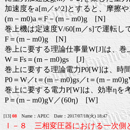
加速度をa[m／s^2]とすると、摩
(m－m0)a＝F－(m－m0)g [N]
巻上機は定速度V/60[m／s]で運転
F＝(m－m0)g [N]
巻上に要する理論仕事量W[J]は、巻上
W＝Fs＝(m－m0)gs [J]
巻上に要する理論電力P0[W]は、時間
P0＝W／t＝(m－m0)gs／t＝(m－m0)g
巻上に要する電力P[W]は、効率ηを
P＝(m－m0)gV／(60η) [W]
[13]
08
Name：APEC Date：2017/07/18(火) 18:47
Ⅰ－８ 三相変圧器における一次側