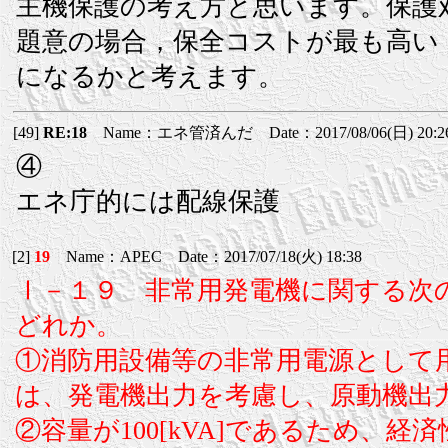
主機保護の考え方と思います。保護
題意の場合，保全コストが最も高い
になるかと考えます。
[49]
RE:18
Name：エネ管済んだ Date：2017/08/06(日) 20:2
④
エネ庁的には配線保護
[2]
19
Name：APEC Date：2017/07/18(火) 18:38
Ⅰ－１９ 非常用発電機に関する次
どれか。
①消防用設備等の非常用電源として
は、発電機出力を考慮し、原動機出
②容量が100[kVA]であるため、経済