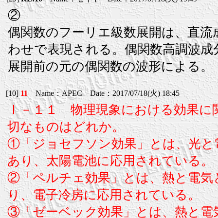
②
偶関数のフーリエ級数展開は、直流
わせで表現される。偶関数高調波成
展開前の元の偶関数の波形による。
[10]
11
Name：APEC Date：2017/07/18(火) 18:45
Ⅰ－１１ 物理現象における効果に
切なものはどれか。
①「ジョセフソン効果」とは、光と
あり、太陽電池に応用されている。
②「ペルチェ効果」とは、熱と電気
り、電子冷房に応用されている。
③「ゼーベック効果」とは、熱と電