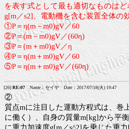
を表す式として最も適切なものはど
g[m／s2]、電動機を含む装置全体の
①P＝η(m－m0)gV／60
②P＝(m－m0)gV／(60η)
③P＝(m＋m0)gV／η
④P＝η(m＋m0)gV／60
⑤P＝η(m＋m0)gV／(60η)
[26]
RE:07
Name：セイヤ Date：2017/07/18(火) 19:47
②
質点mに注目した運動方程式は、巻上
に働く）、自身の質量m[kg]から平衡
に重力加速度g[m／s^2]を乗じた重