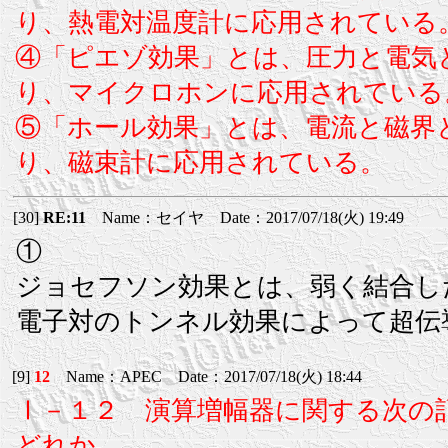
り、熱電対温度計に応用されている
④「ピエゾ効果」とは、圧力と電気
り、マイクロホンに応用されている
⑤「ホール効果」とは、電流と磁界
り、磁束計に応用されている。
[30]
RE:11
Name：セイヤ Date：2017/07/18(火) 19:49
①
ジョセフソン効果とは、弱く結合し
電子対のトンネル効果によって超伝
[9]
12
Name：APEC Date：2017/07/18(火) 18:44
Ⅰ－１２ 演算増幅器に関する次の
どれか。