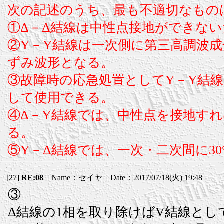
次の記述のうち、最も不適切なもの
①Δ－Δ結線は中性点接地ができな
②Y－Y結線は一次側に第三高調波
ずみ波形となる。
③故障時の応急処置としてY－Y結線
して使用できる。
④Δ－Y結線では、中性点を接地す
る。
⑤Y－Δ結線では、一次・二次間に3
[27]
RE:08
Name：セイヤ Date：2017/07/18(火) 19:48
③
Δ結線の1相を取り除けばV結線と