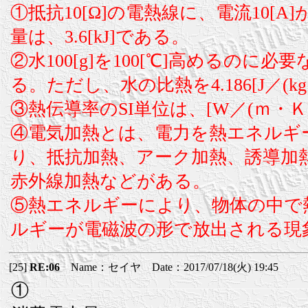
①抵抗10[Ω]の電熱線に、電流10[
量は、3.6[kJ]である。
②水100[g]を100[℃]高めるのに必要
る。ただし、水の比熱を4.186[J／(k
③熱伝導率のSI単位は、[W／(ｍ・Ｋ)
④電気加熱とは、電力を熱エネルギ
り、抵抗加熱、アーク加熱、誘導加
赤外線加熱などがある。
⑤熱エネルギーにより、物体の中で
ルギーが電磁波の形で放出される現
[25]
RE:06
Name：セイヤ Date：2017/07/18(火) 19:45
①