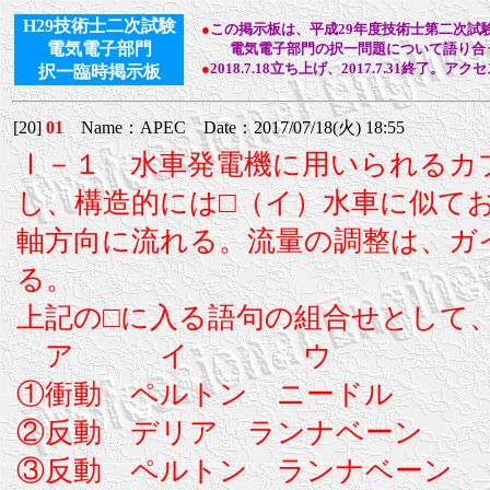
H29技術士二次試験
●
この掲示板は、平成29年度技術士第二次試
電気電子部門
電気電子部門の択一問題について語り合う
●
2018.7.18立ち上げ、2017.7.31終了。アク
択一臨時掲示板
[20]
01
Name：APEC Date：2017/07/18(火) 18:55
Ⅰ－１ 水車発電機に用いられるカ
し、構造的には□（イ）水車に似て
軸方向に流れる。流量の調整は、ガ
る。
上記の□に入る語句の組合せとして
ア イ ウ
①衝動 ペルトン ニードル
②反動 デリア ランナベーン
③反動 ペルトン ランナベーン