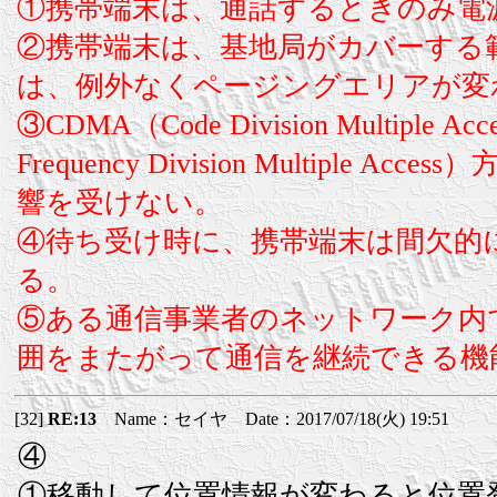
①携帯端末は、通話するときのみ電
②携帯端末は、基地局がカバーする
は、例外なくページングエリアが変
③CDMA（Code Division Multiple 
Frequency Division Multipl
響を受けない。
④待ち受け時に、携帯端末は間欠的
る。
⑤ある通信事業者のネットワーク内
囲をまたがって通信を継続できる機
[32]
RE:13
Name：セイヤ Date：2017/07/18(火) 19:51
④
①移動して位置情報が変わると位置