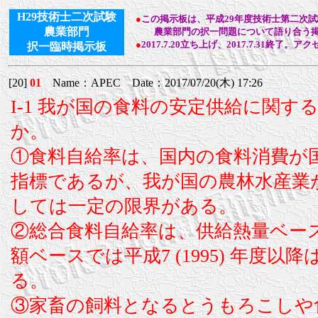
H29技術士二次試験
●
この掲示板は、平成29年度技術士第二次
農業部門
農業部門の択一問題について語り合う掲
●
2017.7.20立ち上げ、2017.7.31終了。ア
択一臨時掲示板
[20]
01
Name：APEC Date：2017/07/20(木) 17:26
I-1 我が国の食料の安定供給に関
か。
①食料自給率は、国内の食料消費が
指標であるが、我が国の農林水産業
しては一定の限界がある。
②総合食料自給率は、供給熱量ベースで
額ベースでは平成7 (1995) 年度以
る。
③家畜の飼料となるとうもろこしや