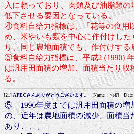
入に頼っており、肉類及び油脂類の
低下させる要因となっている。
④食料自給力指標は、「花等の食用
め、米やいも類を中心に作付けした
り、同じ農地面積でも、作付けする
⑤食料自給力指標は、平成2 (199
は汎用田面積の増加、面積当たり収
る。
[21]
APECさんありがとうございます。
Name：お初 Date：201
⑤ 1990年度までは汎用田面積の
の、近年は農地面積の減少、面積当
あり、、、