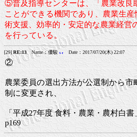
⑤普及指導センターは、「農業改良
ことができる機関であり、農業生産
術支援、効率的・安定的な農業経営
を行っている。
[29]
RE:13
Name：優駿
Date：2017/07/20(木) 22:07
②
農業委員の選出方法が公選制から市
制に変更され、
「平成27年度 食料・農業・農村白書
p169