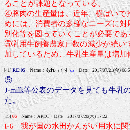
ることが課題となっている。
④豚肉の生産量は、近年、横ばいで
めには、消費者の多様なニーズに対
別化等を図っていくことが必要であ
⑤乳用牛飼養農家戸数の減少が続い
加しているため、牛乳生産量は増加
[41]
RE:05
Name：あれっくす
Date：2017/07/21(金) 08:5
⑤
J-milk等公表のデータを見ても
た。
[15]
06
Name：APEC Date：2017/07/20(木) 17:22
I-6 我が国の水田かんがい用水に