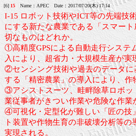
[6]
15
Name：APEC Date：2017/07/20(木) 17:14
I-15 ロボット技術やICT等の先
にする新たな農業である「スマート
切なものはどれか。
①高精度GPSによる自動走行シス
入により、超省力・大規模生産が実
②センシング技術や過去のデータに
する「精密農業」の導入により、作
③アシストスーツ、畦畔除草ロボッ
業従事者がきつい作業や危険な作業
④可視化・定型化が難しい「匠の技
ト装置や作物生育の非破壊分析等の
実現される。