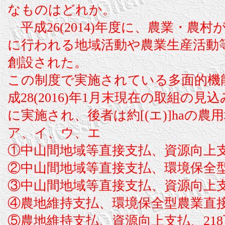
なものはどれか。
平成26(2014)年度に、農業・農
に行われる地域活動や農業生産活動
創設された。
この制度で実施されている多面的機能支
成28(2016)年1月末現在の取組の見
に実施され、後者は約[(エ)]haの
ア、イ、ウ、エ
①中山間地域等直接支払、資源向上支払
②中山間地域等直接支払、環境保全型
③中山間地域等直接支払、資源向上支払
④農地維持支払、環境保全型農業直接支
⑤農地維持支払、資源向上支払、218万