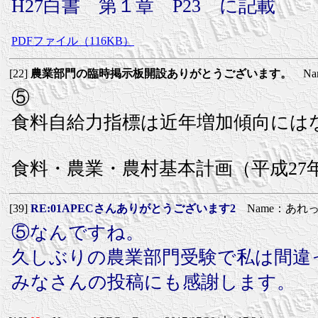
H27白書 第１章 P23 に記載
PDFファイル（116KB）
[22]
農業部門の臨時掲示板開設ありがとうございます。
Na
⑤
食料自給力指標は近年増加傾向には
食料・農業・農村基本計画（平成27年3
[39]
RE:01APECさんありがとうございます2
Name：あれ
⑤なんですね。
久しぶりの農業部門受験で私は間違
みなさんの投稿にも感謝します。