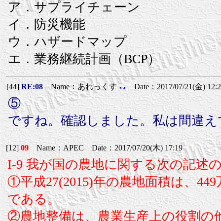
ア．サプライチェーン
イ．防災機能
ウ．ハザードマップ
エ．業務継続計画（BCP）
[44]
RE:08
Name：あれっくす
Date：2017/07/21(金) 12:2
⑤
ですね。確認しました。私は間違え
[12]
09
Name：APEC Date：2017/07/20(木) 17:19
I-9 我が国の農地に関する次の記
①平成27(2015)年の農地面積は、4
である。
②農地整備は、農業生産上の役割の