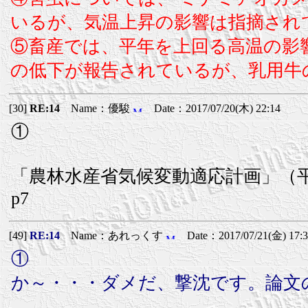
いるが、気温上昇の影響は指摘され
⑤畜産では、平年を上回る高温の影
の低下が報告されているが、乳用牛
[30]
RE:14
Name：優駿
Date：2017/07/20(木) 22:14
①
「農林水産省気候変動適応計画」（平
p7
[49]
RE:14
Name：あれっくす
Date：2017/07/21(金) 17:3
①
か～・・・ダメだ、撃沈です。論文