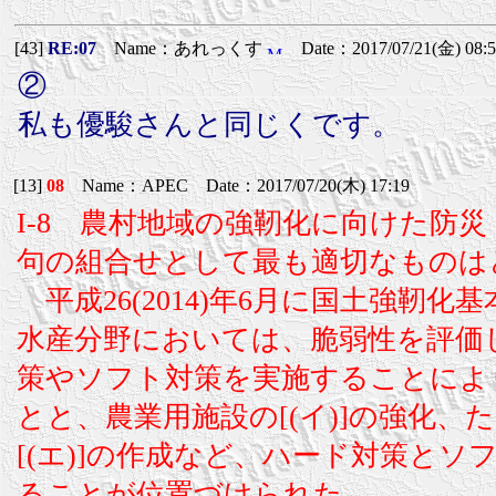
[43]
RE:07
Name：あれっくす
Date：2017/07/21(金) 08:5
②
私も優駿さんと同じくです。
[13]
08
Name：APEC Date：2017/07/20(木) 17:19
I-8 農村地域の強靭化に向けた防
句の組合せとして最も適切なものは
平成26(2014)年6月に国土強靭
水産分野においては、脆弱性を評価
策やソフト対策を実施することにより
とと、農業用施設の[(イ)]の強化、
[(エ)]の作成など、ハード対策と
ることが位置づけられた。