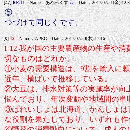
[47]
RE:11
Name：あれっくす
Date：2017/07/21(金) 12:3
⑤
つづけて同じくです。
[9]
12
Name：APEC Date：2017/07/20(木) 17:16
I-12 我が国の主要農産物の生産
切なものはどれか。
①小麦の需要構造は、9割を輸入に
近年、横ばいで推移している。
②大豆は、排水対策等の実施率が向
悩んでおり、年次変動や地域間の単
③ばれいしょは北海道、かんしょは
な役割を果たしており、いずれも作
④野菜の消費動向について、成人の