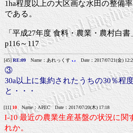
1ha程度以上の大区画な水田の整備率は、
である。
「平成27年度 食料・農業・農村白書
p116～117
[45]
RE:09
Name：あれっくす
Date：2017/07/21(金) 12:2
③
30a以上に集約されたうちの30％程
と・・・
[11]
10
Name：APEC Date：2017/07/20(木) 17:18
I-10 最近の農業生産基盤の状況
れか。