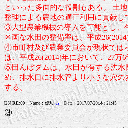
といった多面的な役割もある。 土
整理による農地の適正利用に貢献し
③大型農業機械の導入を可能とし、生
区画な水田の整備率は、平成26(201
④市町村及び農業委員会が現状では
は、平成26(2014)年において、27万
⑤田んぼダムは、水田が有する洪水
め、排水口に排水管より小さな穴の
する。
[26]
RE:09
Name：優駿
Date：2017/07/20(木) 21:45
③