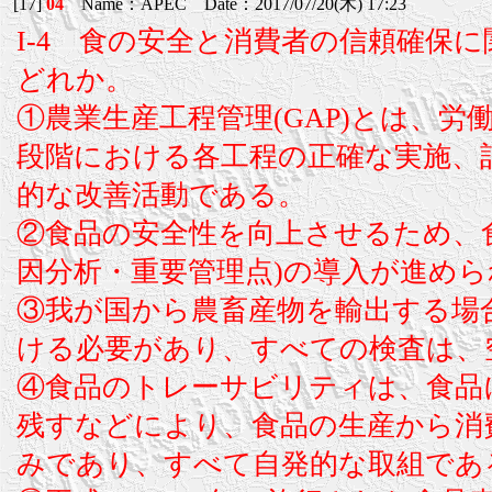
[17]
04
Name：APEC Date：2017/07/20(木) 17:23
I-4 食の安全と消費者の信頼確保
どれか。
①農業生産工程管理(GAP)とは、
段階における各工程の正確な実施、
的な改善活動である。
②食品の安全性を向上させるため、食
因分析・重要管理点)の導入が進め
③我が国から農畜産物を輸出する場
ける必要があり、すべての検査は、
④食品のトレーサビリティは、食品
残すなどにより、食品の生産から消
みであり、すべて自発的な取組であ