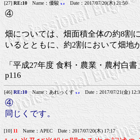
[27]
RE:10
Name：優駿
Date：2017/07/20(木) 21:50
④
畑については、畑面積全体の約8割
いるとともに、約2割において畑地
「平成27年度 食料・農業・農村白書
p116
[46]
RE:10
Name：あれっくす
Date：2017/07/21(金) 12:3
④
同じくです。
[10]
11
Name：APEC Date：2017/07/20(木) 17:17