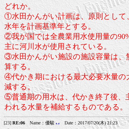
どれか。
①水田かんがい計画は、原則として、
水年を計画基準年とする。
②我が国では全農業用水使用量の9
主に河川水が使用されている。
③水田かんがい施設の施設容量は、
算する。
④代かき期における最大必要水量の
減する。
⑤普通期の用水は、代かき終了後、
われる水量を補給するものである。
[23]
RE:06
Name：優駿
Date：2017/07/20(木) 21:23