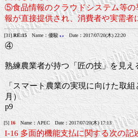
⑤食品情報のクラウドシステム等の
報が直接提供され、消費者や実需者
[31]
RE:15
Name：優駿
Date：2017/07/20(木) 22:20
④
熟練農業者が持つ「匠の技」を見え
「スマート農業の実現に向けた取組と
月）
p9
[5]
16
Name：APEC Date：2017/07/20(木) 17:13
I-16 多面的機能支払に関する次の