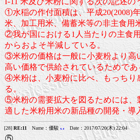
I-11 米及び米粉に関する次の記
①水稲の作付面積は、平成20(200
米、加工用米、備蓄米等の非主食用
②我が国における1人当たりの主食用米の
からおよそ半減している。
③米粉の価格は一般に小麦粉より高
高い価格で供給されているためであ
④米粉は、小麦粉に比べ、もっちり
る。
⑤米粉の需要拡大を図るためには、
適した米粉用米の新品種の開発・導
[28]
RE:11
Name：優駿
Date：2017/07/20(木) 22:04
⑤