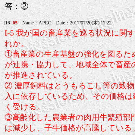
答：②
[16]
05
Name：APEC Date：2017/07/20(木) 17:22
I-5 我が国の畜産業を巡る状況に
れか。
①畜産業の生産基盤の強化を図るた
が連携・協力して、地域全体で畜産
が推進されている。
② 濃厚飼料はとうもろこし等の穀
入に依存しているため、その価格は
く受ける。
③高齢化した農業者の肉用牛繁殖部
は減少し、子牛価格が高騰している