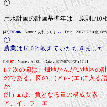
①
用水計画の計画基準年は、原則1/10
[42]
RE:06
Name：あれっくす
Date：2017/07/21(金) 08:5
①
農業は1/10と教えていただきました
[14]
07
Name：APEC Date：2017/07/20(木) 17:21
I-7 次の図は、畑地かんがい地区
のである。図の、(ア)～(エ)に入
か。
(注) ▲は、負となる量の構成要素
ア、イ、ウ、エ