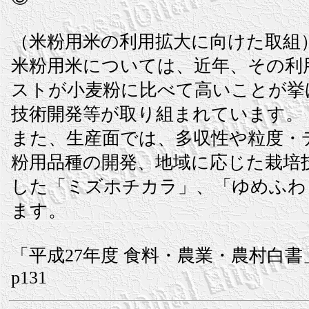
（米粉用米の利用拡大に向けた取組
米粉用米については、近年、その利
ストが小麦粉に比べて高いことが挙
技術開発等が取り組まれています。
また、生産面では、多収性や粒度・
粉用品種の開発、地域に応じた栽培
した「ミズホチカラ」、「ゆめふわ
ます。
「平成27年度 食料・農業・農村白書
p131