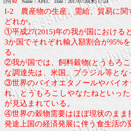
[19]
02
Name：APEC Date：2017/07/20(木) 17:24
I-2 農産物の生産、需給、貿易に
どれか。
①平成27(2015)年の我が国にお
3か国でそれぞれ輸入額割合が95%
る。
②我が国では、飼料穀物(とうもろ
な調達先は、米国、ブラジル等とな
③世界のバイオエタノールやバイオ
れ、とうもろこしやなたねといった
が見込まれている。
④世界の穀物需要はほぼ現状のまま
発途上国の経済発展に伴う食生活の