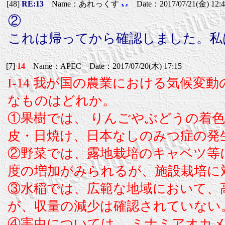
[48]
RE:13
Name：あれっくす
Date：2017/07/21(金) 12:4
②
これは帰ってから確認しました。私
[7]
14
Name：APEC Date：2017/07/20(木) 17:15
I-14 我が国の農業における気候
なものはどれか。
①果樹では、 りんごやぶどうの着
皮・日焼け、日本なしのみつ症の発
②野菜では、露地栽培のキャベツ等
度の増加がみられるが、施設栽培に
③水稲では、広範な地域において、
が、収量の減少は確認されていない
④害虫については、 ミナミアオカ