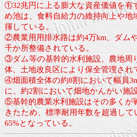
①32兆円に上る膨大な資産価値を有
め池は、食料自給力の維持向上や地
揮している。
②農業用用排水路は約4万km、ダム
千か所整備されている。
③ダム等の基幹的水利施設、農地周
体、土地改良区により保全管理され
④畑面積全体の約8割において幅員
に、約2割において畑地かんがい施
⑤基幹的農業水利施設はその多くが
きたため、標準耐用年数を超過して
65%となっている。