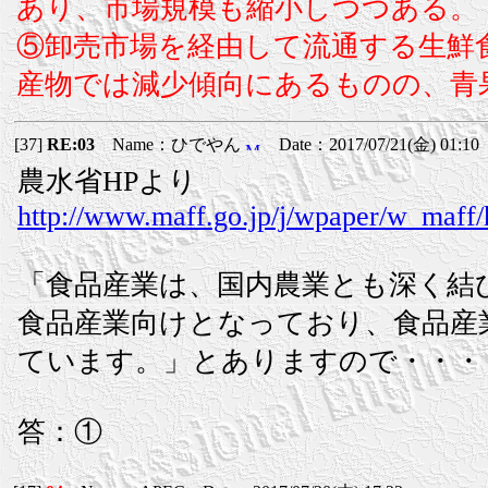
あり、市場規模も縮小しつつある。
⑤卸売市場を経由して流通する生鮮食
産物では減少傾向にあるものの、青果
[37]
RE:03
Name：ひでやん
Date：2017/07/21(金) 01:10
農水省HPより
http://www.maff.go.jp/j/wpaper/w_maff/
「食品産業は、国内農業とも深く結
食品産業向けとなっており、食品産
ています。」とありますので・・・
答：①