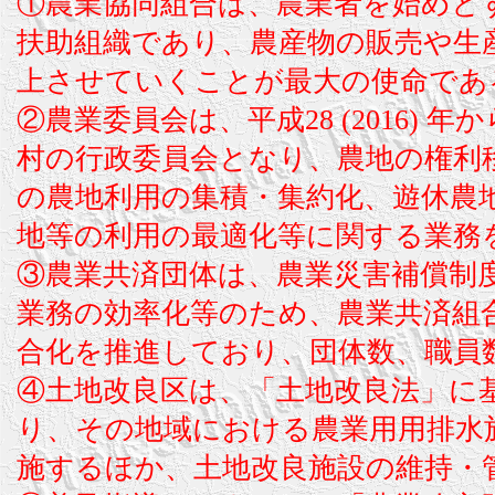
①農業協同組合は、農業者を始めと
扶助組織であり、農産物の販売や生
上させていくことが最大の使命であ
②農業委員会は、平成28 (2016)
村の行政委員会となり、農地の権利
の農地利用の集積・集約化、遊休農
地等の利用の最適化等に関する業務
③農業共済団体は、農業災害補償制
業務の効率化等のため、農業共済組
合化を推進しており、団体数、職員
④土地改良区は、「土地改良法」に
り、その地域における農業用用排水
施するほか、土地改良施設の維持・