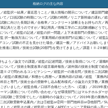
格納ログの主な内容
て／総監択一結果／最近思うこと／個人情報の開示について／建設部門
ついて／口頭試験の時期について／試験の時間／リニア新幹線の遅れ／
／試験に向けた長期計画／合格率／コンクリート診断士をお持ちの方／
は筆記具だと思うのですが／筆記用具／情報工学の二次試験感触どうで
3について／総監の記述／総監の択一問題／上下水道部門の受験について
監 択一勉強方法について／答案用紙の技術部門の記載について／総監
アコン／試験の不正を見かけた場合／建設一般／アドバイスお願いしま
士推進に期待／技術士試験(20部門)を受けてきました／課題ⅠⅡ-2Ⅲ
持ちよう／論文での課題／総監の記述問題／技術士取得について／退職
目について／技術士制度改革の提言最終報告／諸外国の技術士制度で総
題Ⅱ-2で問われるコンピテンシー／総監択一の過去問／技術士二次試験
書／総監の業務詳細／和暦から西暦へ／業務内容の詳細／総監 「業務内
択科目と専門／技術士会の受験申し込み配布様式／小論文の文字数／業
ございました／総監合格／口頭不合格だった方へ （応援）／2019年度
ツーマン講座についての問い合わせ／なぜ環境部門にはマルチホルダー
口頭試験ご苦労様でした／出願時の小論文について／2019年度の業務内容
二次試験受験申込案内／次は①総監or②同一部門他科目or③他部門／SUK
ました／総監その後／総監択一対策／APECエンジニア登録の追っ手に