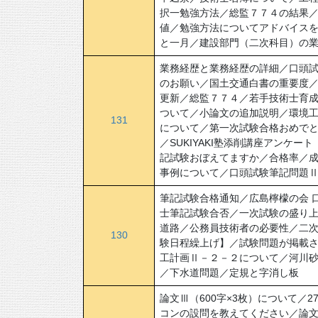
択一勉強方法／総監７７４の結果
値／勉強方法についてアドバイス
と一月／建設部門（二次科目）の業
業務経歴と業務経歴の詳細／口頭
のお願い／国土交通白書の重要度
更新／総監７７４／若手技術士育
ついて／小論文の追加説明／環境
131
について／第一次試験合格おめでと
／SUKIYAKI塾添削講座アンケ
記試験おぼえてますか／合格率／
事例について／口頭試験筆記問題
筆記試験合格通知／広島檸檬の会 口
士筆記試験合否／一次試験の盛り
道路／公務員技術者の必要性／二
130
験日程繰上げ】／試験問題が掲載さ
工計画Ⅱ－２－２について／河川砂
／下水道問題／定規と字消し板
論文Ⅲ（600字×3枚）について
コンの設問を教えてください／論