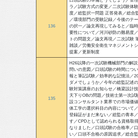
口頭試験の準備どうでしょう／管
ラ／試験方式の変更／二次試験体験
度／総監択一問題 正答発表／総合
／環境部門の受験記録／今後のテー
136
の択一／論文再現してみると／臨
要性について／河川砂防の難易度
トの問題文／論文再現／二次試験 
雑談／労働安全衛生マネジメント
提案／更新制度
H26以降の一次試験機械部門の解
問いの意図／口頭試験の時間につ
報と筆記試験／効率的な記憶法／2
ダメでしょうか／今年の総監記述
験対策講座のお知らせ／橋梁設計
天下りOBの問題／技術士第一次試
135
設コンサルタント業界での市場価
体工学の選択科目の内容について
登録証がまだ来ない／総監の青本／
す／CPDとして認められる資格取
なりました／口頭試験の合格率／
い／口頭不合格の原因追求／総合監理部