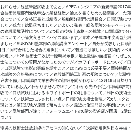
お知らせ／総監筆記試験まであと／APECエンジニアの新規申請2017
総合技術監理部門受験申込の業務経歴／論文を書くための指南書／また
賀会について／合格証書と成績表／船舶海洋部門の講習会／口頭試験に
した／残念！総監落ちました／いよいよ発表／総監受験のモチベーショ
の建設環境受験について／2つ目の技術士資格への挑戦／口頭試験で分
について／小論文良きアドバイス願います／青本／平成28年度総監記
ました／SUKIYAKI塾本部の添削講座アンケート／自分が受験した口
科目／同時合格した場合の選択について／若造には厳しい／技術的レベ
間短い／H28 技術士二次択一臨時掲示板／地上最強の面接官／なぜこ
術士法についての質問がなかったのですが／ホワイトボードについて／
問／口頭試験で表彰の実績を話すこと／はじめには必要不要／面接時間
次試験の合格発表について／建設部門施工計画の受験について／試験後
申込書不備／口頭試験で業務内容の詳細を聞かれない／12月18日日帰り
空いているお店／わかりませんで終了／これから先の予定／口頭試験前
試験で／口頭試験におけるホワイトボードの利用について／昨日の技術
について／技術士にふさわしい点／口頭試験技術士倫理／2次リスクと
表現とは／筆記試験が原因で落ちますか／最近の倫理問題の事例につい
いて／受験部門が違う／フォーラムエイトの8階の喫茶店が閉店→2階
について
設環境の技術士は放射線のアセスの知らない／２次試験選択科目を再編