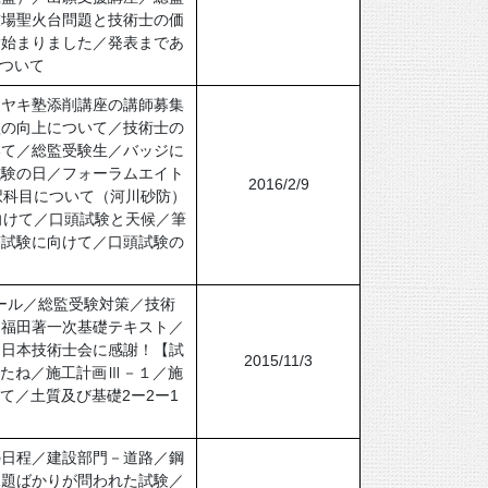
技場聖火台問題と技術士の価
験始まりました／発表まであ
ついて
キヤキ塾添削講座の講師募集
欲の向上について／技術士の
いて／総監受験生／バッジに
試験の日／フォーラムエイト
2016/2/9
択科目について（河川砂防）
に向けて／口頭試験と天候／筆
答試験に向けて／口頭試験の
ュール／総監受験対策／技術
／福田著一次基礎テキスト／
】日本技術士会に感謝！【試
2015/11/3
したね／施工計画Ⅲ－１／施
て／土質及び基礎2ー2ー1
の日程／建設部門－道路／鋼
課題ばかりが問われた試験／