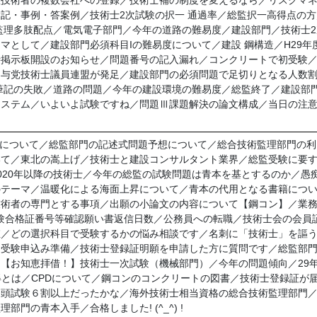
理技術者の複数会社への登録／技術士補の制度を変えるなら／リスクマ
記・事例・答案例／技術士2次試験の択一 通過率／総監択一高得点の
監理多肢配点／電気電子部門／今年の道路の難易度／建設部門／技術士2次
マとして／建設部門必須科目Iの難易度について／建設 鋼構造／H29年
時掲示板開設のお知らせ／問題番号の記入漏れ／コンクリートで初受験
／与党技術士議員連盟が発足／建設部門の必須問題で足切りとなる人数
筆記の失敗／道路の問題／今年の建設環境の難易度／総監終了／建設部
システム／いよいよ試験ですね／問題Ⅲ課題解決の論文構成／当日の注
説について／総監部門の記述式問題予想について／総合技術監理部門の
いて／東北の嵩上げ／技術士と建設コンサルタント業界／総監受験に要
020年以降の技術士／今年の総監の試験問題は青本を基とするのか／愚
のテーマ／温暖化による海面上昇について／青本の代用となる書籍につ
技術者の専門とする事項／出願の小論文の内容について【鋼コン】／業
験合格証番号等確認願い書返信日数／公務員への転職／技術士会の会員
値／どの選択科目で受験するかの悩み相談です／名刺に「技術士」を謳
／受験申込み準備／技術士登録証明願を申請した方に質問です／総監部
【お知恵拝借！】技術士一次試験（機械部門）／今年の問題傾向／29
得とは／CPDについて／鋼コンのコンクリートの図書／技術士登録証が
口頭試験６割以上だったかな／海外技術士相当資格の総合技術監理部門
門の青本入手／合格しました! (^_^) !