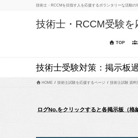
コ
ナ
技術士・RCCMを目指す人を応援するボランタリーな活動の
ン
ビ
テ
ゲ
技術士・RCCM受験を応援
ン
ー
ツ
シ
に
ョ
TOP
移
ン
動
に
移
技術士受験対策：掲示板
動
HOME
技術士試験を応援するページ
技術士試験 資料
ログNo.をクリックすると各掲示板（