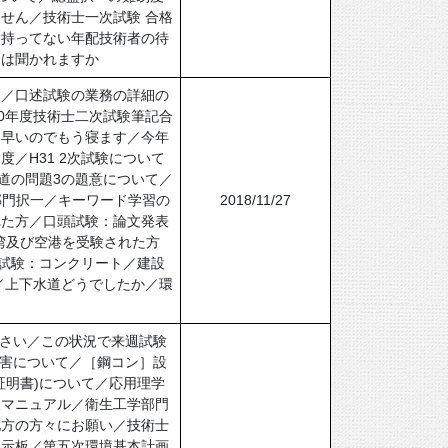
せん／技術士一次試験 合格
を持ってない年配技術者の待
問は聞かれますか
験／口述試験の業務の詳細の
30年度技術士二次試験筆記合
は早いのでもう寝ます／今年
／H31 2次試験について
道の問題3の題意について／
部門択一／キーワード学習の
2018/11/27
れた方／口頭試験：論文発表
湾及び空港を受験された方
記試験：コンクリート／建設
／上下水道どうでしたか／環
ださい／この状況で来週試験
障害について／［鋼コン］設
証明書)について／応用理学
破マニュアル／衛生工学部門
地方の方々にお願い／技術士
掲示板／第五次環境基本計画