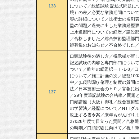
138
について／総監試験 記述式問題に
境）の差／必要な業務期間につい
容の詳細について／技術士の名刺表
監の問題／過去に出した業務経歴
上水道部門についての経歴／建設部
／合格しました／総合技術監理部
師募集のお知らせ／不合格でした
口頭試験後の過し方／掲示板が新しく
記述試験の内容と専門部門につい
ついて／昨年の総監択一Ⅰ-1-8
について／施工計画の次／総監10
中／(口頭試験) 倫理と制度の質
法／日本技術士会のＨＰ／官報に
137
／29年度筆記試験の合格率／問題
口頭講座（大阪）御礼／総合技術
の学習法／経歴について／NTTグ
改正する省令案／来年もがんばりま
27&28年度で目立った質問／合格
の時期／口頭試験に向けて／祝！