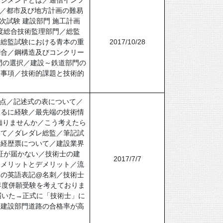
ネジメントとは／通信インフ
方／都市及び地方計画の難易
試験 建設部門 施工計画
度総合技術監理部門／総監
／総監試験における青本の重
2017/10/28
割合／鋼構造及びコンクリー
門の選択／建設～鉄道部門の
意事項／技術的課題と技術的
利点／記述式の表について／
するに経験／最先端の技術情
痴りませんか／こう考えたら
いて／ダレダレ総監／筆記試
務経歴票について／建設業界
証が届かない／技術士の建
2017/7/7
うメリットとデメリット／流
門の英語表記@名刺／技術士
年度併願受験を考えておりま
届いた→正式に「技術士」に
／建設部門道路の合格率が高