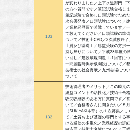
が変わりました／上下水道部門（
の方へ質問です／筆記試験合格しま
筆記試験で合格し口頭試験でだめ
次合否発表／口頭試験について／建
／業務経歴票で苦戦しています／
て教えてください／口頭試験の準備
133
ついて／技術士CPD／2次試験終
土質及び基礎Ⅰ／総監受験の方択
持ち帰りについて／平成28年度の試験
い回し／建設環境問題Ⅲ-1回答に
一問題臨時掲示板開設について／
技術士の社会貢献／九州会場につい
ついて
技術管理者のメリット／この時期の
総監コメントの活性化／技術士合格
験受験経験のある方に質問です／答
いて／合格者さんに聞きたい／５月
（SUKIYAKI本部）の１次募
132
て／土質および基礎の専門とする
ける通信の多重化／業務経歴の詳細
申込票／技術士名簿について／工