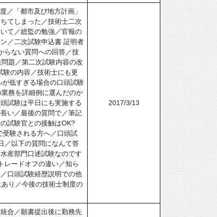
年度／「都市及び地方計画」
落ちてしまった／技術士二次
ついて／総監の勉強／官報の
ン／二次試験申込書 証明者
からない質問への回答／技
述問題／第二次試験内容の改
頭試験の内容／技術士にも更
ルが低すぎる場合の口頭試験
の業務を詳細例に選んだのか
口頭試験は平日にも実施する
2017/3/13
が長い／最後の質問で／筆記
の試験官との接触はOK?
で受験される方へ／口頭試
日／以下の質問になんて答
士水産部門口述試験なのです
トレードオフの違い／知ら
て／口頭試験経歴説明での他
にあり／今後の技術士制度の
・統合／願書提出後に勤務先