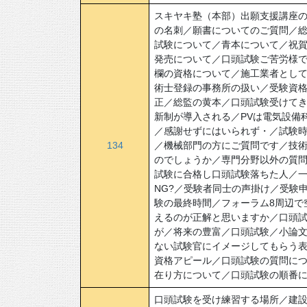
スキヤキ塾（本部）出願支援講座の
の名刺／願書についてのご質問／
試験について／青本について／祝
発売について／口頭試験ご苦労様で
欄の資格について／施工業者として
術士登録の事務所の扱い／受験資格
正／総監の黄本／口頭試験受けてき
新制が導入される／PVは電気設備
／感謝せずにはいられず・／試験時
134
／機械部門の方にご質問です／技
のでしょうか／専門分野以外の質
試験に合格し口頭試験落ちた人／一
NG?／受験者同士の声掛け／受験
験の最終時間／フォーラム8周辺で
えるのが正解と思いますか／口頭
が／将来の豊富／口頭試験／小論文
ない試験官にイメージしてもらう
資格アピール／口頭試験の質問につ
在り方について／口頭試験の順番
口頭試験を受け練習する場所／建