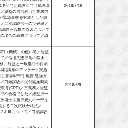
環境部門と建設部門（建設環
2018/7/16
件／総監の選択科目と業務内
Pや緊急事態を対象とした総
験／二次試験択一の突破率／
頭試験不合格の原因について
示の場合の義務について／講
理部門（機械）の使い道／総監
いて／信用失墜行為の禁止に
資格／総監と一般部門の併願
料添削講座のアンケート実施
応用理学部門-地質 勉強方
て／口頭試験の受付開始時間
2018/3/9
育(CPD)／三義務／総監
定で不合格でした／総監択一
／技術士法施行規則の一部を
応援する二次試験合格法／
-2＆Ⅲについて／口頭試験
ね