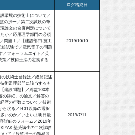
ログ格納日
建設環境の技術士について／
総監の択一／第二次試験の筆
再現論文の合否判定について
したか／応用理学部門の必須
／問題Ⅰ／【建設部門-施工
2019/10/10
記述試験で／電気電子の問題
す／フォーラムエイト／英
解決策／技術士法の定義する
時の技術士登録は／総監記述
合技術監理部門に該当するも
【建設問題】／総監100本
容の詳細」の論文／解答の
務経歴の行数について／技術
から戻る／Ｈ31以降の選択
が多いのか／いよいよ明日最
2019/7/11
詳細のフォーム／2019年
IYAKI塾受講生の二次試験
ついて／総監択一の難易度