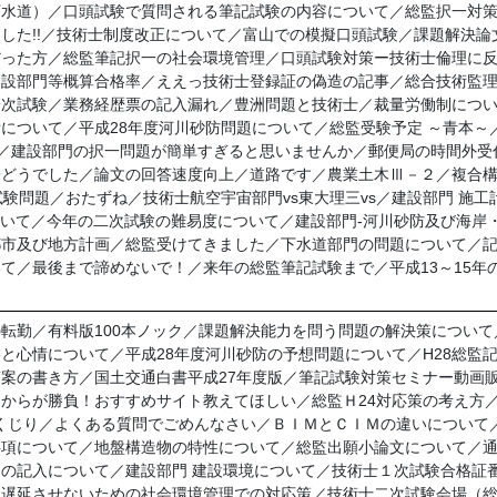
下水道）／口頭試験で質問される筆記試験の内容について／総監択一対
した!!／技術士制度改正について／富山での模擬口頭試験／課題解決論文
だった方／総監筆記択一の社会環境管理／口頭試験対策ー技術士倫理に
設部門等概算合格率／ええっ技術士登録証の偽造の記事／総合技術監理
一次試験／業務経歴票の記入漏れ／豊洲問題と技術士／裁量労働制につ
について／平成28年度河川砂防問題について／総監受験予定 ～青本～
了／建設部門の択一問題が簡単すぎると思いませんか／郵便局の時間外受
一どうでした／論文の回答速度向上／道路です／農業土木Ⅲ－２／複合
問題／おたずね／技術士航空宇宙部門vs東大理三vs／建設部門 施工計画 二
ついて／今年の二次試験の難易度について／建設部門‐河川砂防及び海岸
都市及び地方計画／総監受けてきました／下水道部門の問題について／
て／最後まで諦めないで！／来年の総監筆記試験まで／平成13～15年
転勤／有料版100本ノック／課題解決能力を問う問題の解決策につい
と心情について／平成28年度河川砂防の予想問題について／H28総監
案の書き方／国土交通白書平成27年度版／筆記試験対策セミナー動画販
からが勝負！おすすめサイト教えてほしい／総監Ｈ24対応策の考え方
集／しくじり／よくある質問でごめんなさい／ＢＩＭとＣＩＭの違いについ
事項について／地盤構造物の特性について／総監出願小論文について／
の記入について／建設部門 建設環境について／技術士１次試験合格証
程遅延させないための社会環境管理での対応策／技術士二次試験会場（