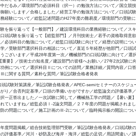
／中だるみ／環境部門の必須科目（択一）の勉強方法について／国立競
を御願いします／合格しました／経営工学の勉強方法について／口頭試
務経験について／総監記述問題のH27年度の難易度／環境部門の受験に
試験を振り返って【一般部門】／建設環境科目の業務経験について／ス
／口頭試験を振り返って【総監部門】／月刊技術士／若手の資格取得意
成／必須科目の勉強について／総監口頭試験に向けて／経歴の説明につ
工学／受験部門選択科目の相談について／直近５年経歴が他部門／口頭
うございます／平成28年度第一次／機械部門の口頭試験に向けて／選
ート【重要】／技術士の知名度／建設部門の皆様へお願い／27年2次試験
成功例について／選択科目Ⅱについての諮問／業務詳細／質問内容／口
ⅡⅢに関する質問／素朴な質問／筆記試験合格者発表
頭試験対策講座／筆記試験合格発表／APEC-semiセミナーのスケジ
上がり／合否判定基準／口頭の準備いかがですか／総監論文の評価基準
次択一正答出ました／一次試験に関して／機械熱工学の問題／【暑い夏
れていますね／総監必須Ⅰ-2論文問題／２７年度の問題が掲載されま
防の問題について／施工計画のⅢ-2について／臨時掲示板の開設につい
／27年度問題掲載／総合技術監理部門受験／筆記試験合格発表／口頭試験
文の評価基準／河川・砂防及び海岸・海洋／総監の足切／用語間違い／