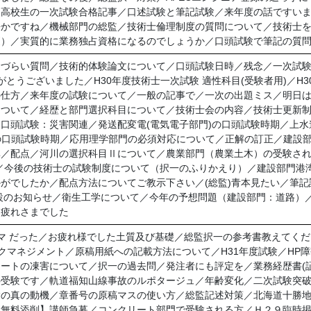
高校生の一次試験合格記事／口述試験と筆記試験／来年度の話ですいま
静かですね／機械部門の総監／技術士倫理制度の質問について／技術士
更）／実質的に業務独占資格になるのでしょうか／口頭試験で筆記の質
えづらい質問／技術的体験論文について／口頭試験日時／残念／一次試
がとうございました／H30年度技術士一次試験 適性科目(受験者用)／H
の仕方／来年度の試験について／一般の記事で／一次の出題ミス／明日
ついて／経歴と部門選択科目について／技術士会の内容／技術士更新制度
口頭試験：災害関連／発送配変電(電気電子部門)の口頭試験時期／上水
の口頭試験時期／応用理学部門の必須対応について／正解の訂正／建設
率／配点／河川の選択科目Ⅱについて／農業部門（農業土木）の受験さ
／今後の技術士の試験制度について（択一のふりかえり）／建設部門港
がでしたか／配点方法についてご教示下さい／(総監)青本見たい／筆
設のお知らせ／衛生工学について／今年の予想問題（建設部門：道路）
お疲れさまでした
テーマ だった／お疲れ様でした土質及び基礎／総監択一の参考書教えてく
クマネジメント／原稿用紙への記載方法について／H31年度試験／HP
ートの凍害について／択一の過去問／発注者にも評定を／業務経歴書(
の受験です／軌道福知山線事故のルポタージュ／年齢変化／二次試験突
験の真の動機／章番号の原稿マスの使い方／総監記述対策／北海道十勝
【無料添削】講師急募／コンクリート部門で受験される方／Ｈ２９臨時