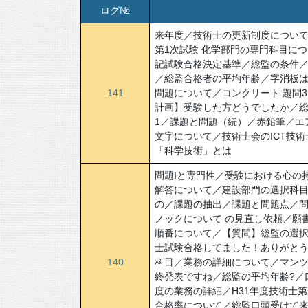
ログ№
来年度／技術士の更新制度につい
第1次試験 化学部門の専門科目に
記試験合格決定基準／総監の条件
／総監合格者の平均年齢／字消板
141
問題について／コンクリート 題問
計画】受験した方どうでしたか／総
1／課題と問題（続）／赤鉛筆／エ
文字について／技術士会のICT技術
「科学技術」とは
問題Iと専門性／受験における心の
解答について／建設部門の選択科
の／課題の抽出／課題と問題点／問
ノックについて の見直し依頼／願
順番について／【質問】総監の選
士試験合格してました！ありがとう
140
科目／業務の詳細について／マン
終発表ですね／総監の平均年齢?／
度の業務の詳細／H31年度技術士第
合格率について／総監口頭受けて来