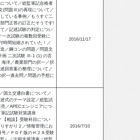
策について／総監筆記合格者
(問題Ⅲ)の再現について／
反している事例／もうすぐ二
部門正答の訂正だそうです!
いて／記述試験の判定につい
／一次試験の複数回受験に
2016/11/17
付時間短縮されていた！／
構造／鋼コンの問題／問題文
次試験 Ⅲ-1 (1) の言
・海洋／農業部門の択一／択
記述回答案の整理について／
の択一過去問／問題の予想に
て／国土交通白書について／
記述式のテーマ設定／総監試
売／APECエンジニアにつ
／筆記試験対策講座
て／【相談】受験科目につい
通りすがり２／情報管理にお
2016/7/10
番号／ＰＤＦ版のＨ２８受験
総監）／出願支援講座／総監