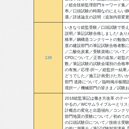
／総合技術監理部門キーワード集／
率／口頭試験の時期なのにえらい
遇／詳述論文の説明（追加内容変
いきなり総監受験／口頭試験で答
説明／筆記試験合格しました! あり
格率／鋼構造コンクリートの勉強
度の建設部門の筆記試験合格者数に
／二酸化炭素／受験資格について／
139
CPDについて／正答の追加／総監
数／筆記試験の試験会場別の合格
の有無／応理-択一／総監択一結果
どうでした／施工計画受けた方いか
部門 道路について／臨時掲示板開
境択一／機械部門の皆さま／試験
2018総監筆記は働き方改革 の
やるの／WCサムライブルーとリス
計概念の変化と出題傾向／コンクリ
部門地質の受験について／初めて
の口頭試験日について／技術士受
の前に測量士／筆記試験対策講座