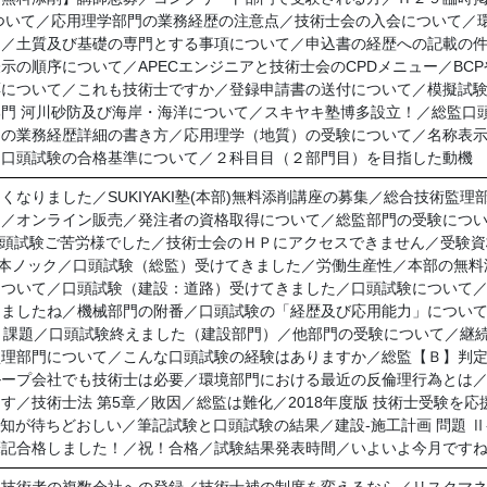
ついて／応用理学部門の業務経歴の注意点／技術士会の入会について／
て／土質及び基礎の専門とする事項について／申込書の経歴への記載の
示の順序について／APECエンジニアと技術士会のCPDメニュー／BC
票について／これも技術士ですか／登録申請書の送付について／模擬試
門 河川砂防及び海岸・海洋について／スキヤキ塾博多設立！／総監口
門の業務経歴詳細の書き方／応用理学（地質）の受験について／名称表
／口頭試験の合格基準について／２科目目（２部門目）を目指した動機
なりました／SUKIYAKI塾(本部)無料添削講座の募集／総合技術監
て／オンライン販売／発注者の資格取得について／総監部門の受験につ
／口頭試験ご苦労様でした／技術士会のＨＰにアクセスできません／受験
0本ノック／口頭試験（総監）受けてきました／労働生産性／本部の無
問について／口頭試験（建設：道路）受けてきました／口頭試験について／
出ましたね／機械部門の附番／口頭試験の「経歴及び応用能力」につい
と課題／口頭試験終えました（建設部門）／他部門の受験について／継続教
監理部門について／こんな口頭試験の経験はありますか／総監【Ｂ】判
ループ会社でも技術士は必要／環境部門における最近の反倫理行為とは
す／技術士法 第5章／敗因／総監は難化／2018年度版 技術士受験を
通知が待ちどおしい／筆記試験と口頭試験の結果／建設-施工計画 問題 Ⅱ
筆記合格しました！／祝！合格／試験結果発表時間／いよいよ今月です