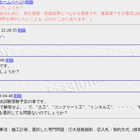
ホームページ
)
削除
でしょうか？
会のために、自己啓発・意識改革につながる資格です。建築屋ですが最近は
間を増やしたいことも...心のどこかにあります。）
7 22:28:35
削除
い。
:00
削除
です。
しょうか？
13:04:40
削除
次試験受験予定の者です。
解答せよ。」で、”土工”、”コンクリート工”、”トンネル工”、・・・・、
題を選択しても問題ないのでしょうか？
事項：施工計画，選択した専門問題：①大規模掘削，②入札・契約方式（積