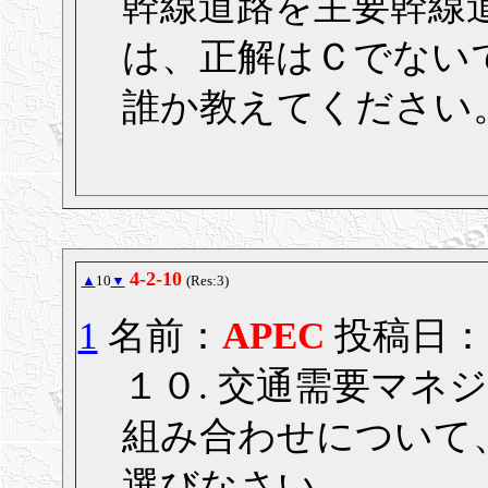
幹線道路を主要幹線
は、正解はＣでない
誰か教えてください
4-2-10
▲
10
▼
(Res:3)
1
名前：
APEC
投稿日： 20
１０. 交通需要マネ
組み合わせについて、
選びなさい。