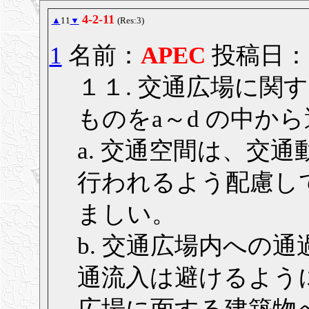
4-2-11
▲
11
▼
(Res:3)
1
名前：
APEC
投稿日： 20
１１. 交通広場に関
ものをa～d の中か
a. 交通空間は、交
行われるよう配慮し
ましい。
b. 交通広場内への
通流入は避けるよう