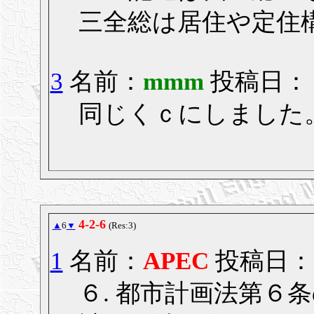
三全総は居住や定住
3
名前：
mmm
投稿日： 20
同じくｃにしました
4-2-6
▲
6
▼
(Res:3)
1
名前：
APEC
投稿日： 20
６. 都市計画法第６