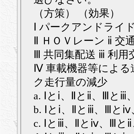
（方策） （効果）
Ⅰ パークアンドライド
Ⅱ ＨＯＶレーン ⅱ 
Ⅲ 共同集配送 ⅲ 利
Ⅳ 車載機器等による
ク走行量の減少
a. Ⅰとⅰ、Ⅱとⅱ、Ⅲと
b. Ⅰとⅰ、Ⅱとⅲ、Ⅲと
c. Ⅰとⅲ、Ⅱとⅳ、Ⅲと