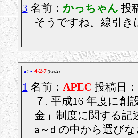
3
名前：
かっちゃん
投稿
そうですね。線引き
4-2-7
▲
7
▼
(Res:2)
1
名前：
APEC
投稿日： 20
７. 平成16 年度
金」制度に関する記
a～d の中から選び