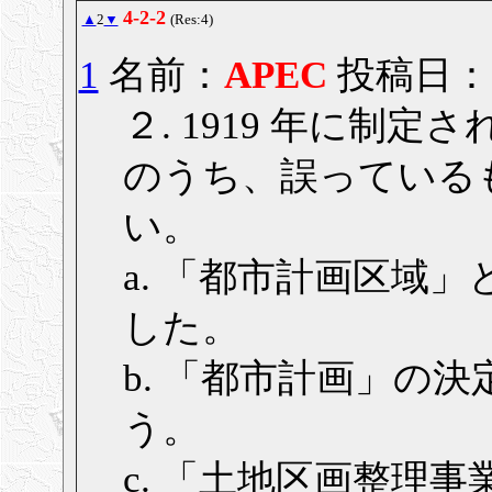
4-2-2
▲
2
▼
(Res:4)
1
名前：
APEC
投稿日： 20
２. 1919 年に制
のうち、誤っているも
い。
a. 「都市計画区域
した。
b. 「都市計画」の
う。
c. 「土地区画整理