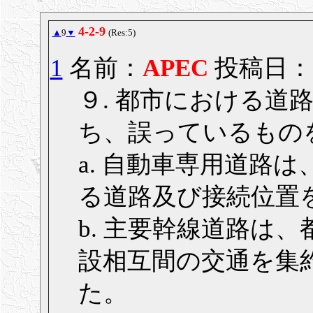
4-2-9
▲
9
▼
(Res:5)
1
名前：
APEC
投稿日： 20
９. 都市における道
ち、誤っているものを
a. 自動車専用道路
る道路及び接続位置
b. 主要幹線道路は
設相互間の交通を集
た。