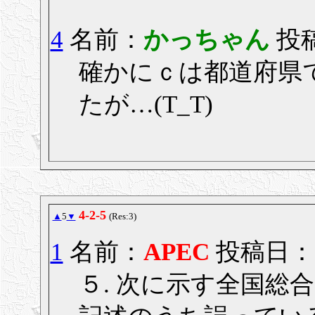
4
名前：
かっちゃん
投稿
確かにｃは都道府県
たが…(T_T)
4-2-5
▲
5
▼
(Res:3)
1
名前：
APEC
投稿日： 20
５. 次に示す全国総