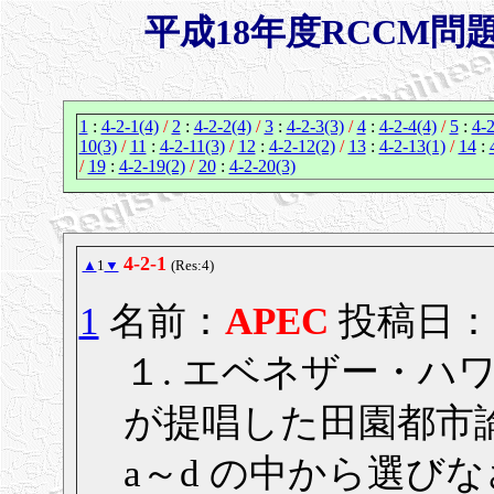
平成18年度RCCM問
1
:
4-2-1(4)
/
2
:
4-2-2(4)
/
3
:
4-2-3(3)
/
4
:
4-2-4(4)
/
5
:
4-2
10(3)
/
11
:
4-2-11(3)
/
12
:
4-2-12(2)
/
13
:
4-2-13(1)
/
14
:
/
19
:
4-2-19(2)
/
20
:
4-2-20(3)
4-2-1
▲
1
▼
(Res:4)
1
名前：
APEC
投稿日： 20
１. エベネザー・ハワード（
が提唱した田園都市
a～d の中から選び