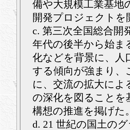
備や大規模工業基地
開発プロジェクトを
c. 第三次全国総合
年代の後半から始ま
化などを背景に、人
する傾向が強まり、
に、交流の拡大によ
の深化を図ることを
構想の推進を掲げた
d. 21 世紀の国土