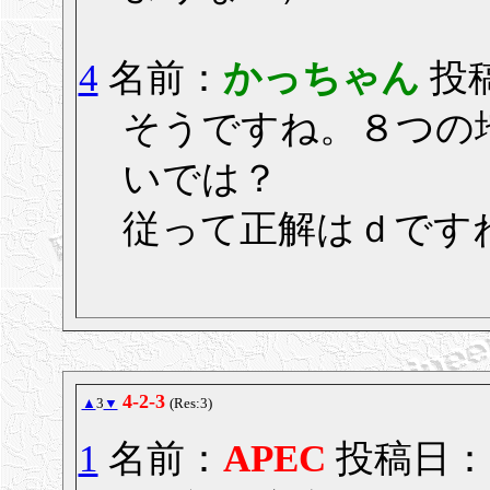
4
名前：
かっちゃん
投稿
そうですね。８つの地
いでは？
従って正解はｄです
4-2-3
▲
3
▼
(Res:3)
1
名前：
APEC
投稿日： 20