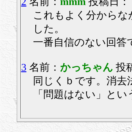
2
名前：
mmm
投稿日： 20
これもよく分からな
した。
一番自信のない回答
3
名前：
かっちゃん
投稿
同じくｂです。消去
「問題はない」とい