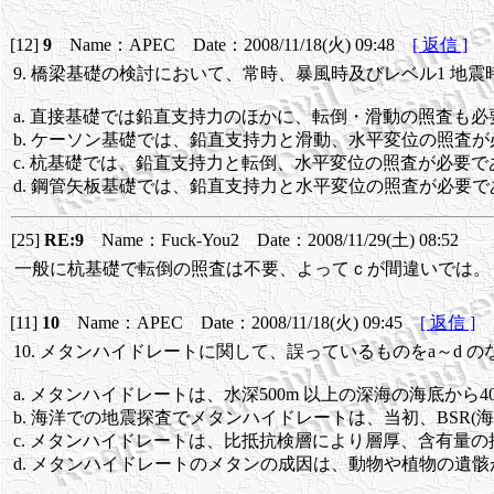
[12]
9
Name：APEC Date：2008/11/18(火) 09:48
[ 返信 ]
9. 橋梁基礎の検討において、常時、暴風時及びレベル1 地
a. 直接基礎では鉛直支持力のほかに、転倒・滑動の照査も必
b. ケーソン基礎では、鉛直支持力と滑動、水平変位の照査
c. 杭基礎では、鉛直支持力と転倒、水平変位の照査が必要で
d. 鋼管矢板基礎では、鉛直支持力と水平変位の照査が必要で
[25]
RE:9
Name：Fuck-You2 Date：2008/11/29(土) 08:52
一般に杭基礎で転倒の照査は不要、よってｃが間違いでは。
[11]
10
Name：APEC Date：2008/11/18(火) 09:45
[ 返信 ]
10. メタンハイドレートに関して、誤っているものをa～d 
a. メタンハイドレートは、水深500m 以上の深海の海底から
b. 海洋での地震探査でメタンハイドレートは、当初、BSR
c. メタンハイドレートは、比抵抗検層により層厚、含有量
d. メタンハイドレートのメタンの成因は、動物や植物の遺