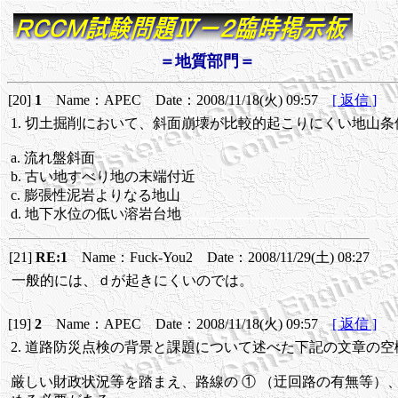
＝地質部門＝
[20]
1
Name：APEC Date：2008/11/18(火) 09:57
[ 返信 ]
1. 切土掘削において、斜面崩壊が比較的起こりにくい地山条
a. 流れ盤斜面
b. 古い地すべり地の末端付近
c. 膨張性泥岩よりなる地山
d. 地下水位の低い溶岩台地
[21]
RE:1
Name：Fuck-You2 Date：2008/11/29(土) 08:27
一般的には、ｄが起きにくいのでは。
[19]
2
Name：APEC Date：2008/11/18(火) 09:57
[ 返信 ]
2. 道路防災点検の背景と課題について述べた下記の文章の
厳しい財政状況等を踏まえ、路線の ① （迂回路の有無等）