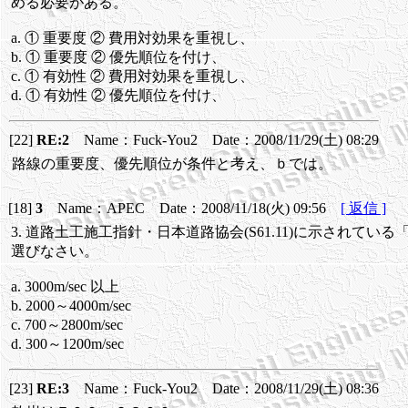
める必要がある。
a. ① 重要度 ② 費用対効果を重視し、
b. ① 重要度 ② 優先順位を付け、
c. ① 有効性 ② 費用対効果を重視し、
d. ① 有効性 ② 優先順位を付け、
[22]
RE:2
Name：Fuck-You2 Date：2008/11/29(土) 08:29
路線の重要度、優先順位が条件と考え、ｂでは。
[18]
3
Name：APEC Date：2008/11/18(火) 09:56
[ 返信 ]
3. 道路土工施工指針・日本道路協会(S61.11)に示され
選びなさい。
a. 3000m/sec 以上
b. 2000～4000m/sec
c. 700～2800m/sec
d. 300～1200m/sec
[23]
RE:3
Name：Fuck-You2 Date：2008/11/29(土) 08:36