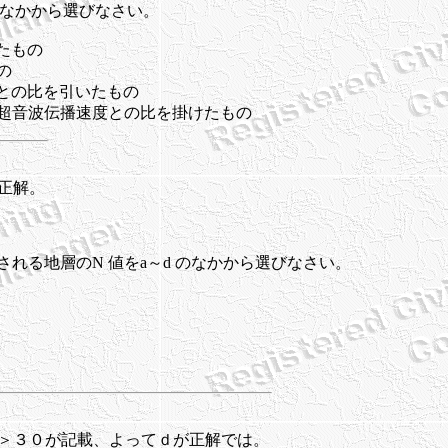
のなかから選びなさい。
たもの
の
度との比を引いたもの
の超音波伝播速度との比を掛けたもの
正解。
される地層のN 値をa～d のなかから選びなさい。
＞３０が記載、よってｄが正解では。