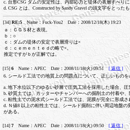
c. 台形CSG ダムの安定性は、内部応力と堤体の表層すべ
d. CSG とは、Constructed by Sandy Gravel の頭文字をと
[34]
RE:5
Name：Fuck-You2 Date：2008/12/18(木) 19:23
ａ：ＣＧＳ材と表現。
ｂ：○
ｃ：ダムの堤体の安定で表層滑りは×
ｄ：ｃｅｍｅｎｔｅｄの略で×。
推定ですがｂが正解では。
[15]
6
Name：APEC Date：2008/11/18(火) 09:51
[ 返信 ]
6. シールド工法での地質上の問題点について、正しいものを
a. 地下水位以下のゆるい砂層で圧気工法を採用した場合
b. 砂質土では、カッターやチャンバーへの掘削土の付着や
c. 粘性土での泥水式シールド工法では、泥膜が完全に形成
d. Ｎ値8 以上の粘性土では、シールド掘削に伴い周辺地
がある。
[14]
7
Name：APEC Date：2008/11/18(火) 09:50
[ 返信 ]