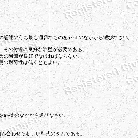
の記述のうち最も適切なものをa～d のなかから選びなさい。
で、その付近に良好な岩盤が必要である。
床部の岩盤が良好でなければならない。
基礎の耐荷性は低くともよい。
。
をa～d のなかから選びなさい。
長を組み合わせた新しい型式のダムである。