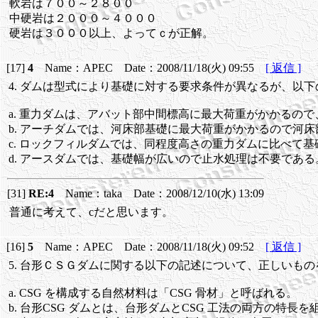
軟岩は７００～２８００
中硬岩は２０００～４０００
硬岩は３０００以上、よってｃが正解。
[17]
4
Name：APEC Date：2008/11/18(火) 09:55
[ 返信 ]
4. ダムは型式により基礎に対する要求条件が異なるが、以下
a. 重力ダムは、アバット部中間標高に最大荷重がかかるの
b. アーチダムでは、河床部基礎に最大荷重がかかるので河
c. ロックフィルダムでは、同程度高さの重力ダムに比べて
d. アースダムでは、基礎幅が広いので止水処理は不要である
[31]
RE:4
Name：taka Date：2008/12/10(水) 13:09
普通に考えて、cだと思います。
[16]
5
Name：APEC Date：2008/11/18(火) 09:52
[ 返信 ]
5. 台形ＣＳＧダムに関する以下の記述について、正しいもの
a. CSG を構成する自然材料は「CSG 骨材」と呼ばれる。
b. 台形CSG ダムとは、台形ダムとCSG 工法の両方の特