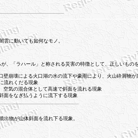
雲に動いても如何なモノ。
あるが、「ラハール」と称される災害の特徴として、正しいものを
火口壁崩壊による火口湖の水の流下や豪雨により、火山砕屑物が
囲に流れくだる現象
ス、空気の混合体として高速で斜面を流れる現象
で斜面をなぎ払うように流下する現象
噴出物が山体斜面を流れ下る現象。