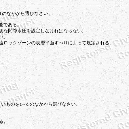
d のなかから選びなさい。
能である。
適切な間隙水圧を設定しなければならない。
い。
上流ロックゾーンの表層平面すべりによって規定される。
しいものをa～d のなかから選びなさい。
る。
。