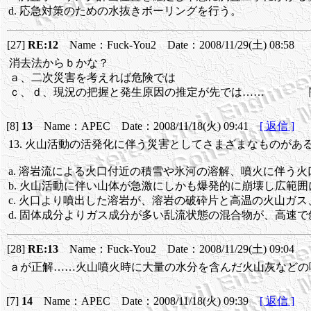
d. 応急対策のための水抜きボーリングを行う。
[27]
RE:12
Name：Fuck-You2 Date：2008/11/29(土) 08:58
消去法からｂかな？
ａ、二次災害を考えれば危険では
ｃ、ｄ、現況の把握と発生原因の推定が先では…… 闇
[8]
13
Name：APEC Date：2008/11/18(火) 09:41
[ 返信 ]
13. 火山活動の活発化に伴う災害としてさまざまなものが
a. 溶岩流による火口付近の積雪や氷河の溶解、噴火に伴う
b. 火山活動に伴い山体が急激にしかも爆発的に崩壊し広範
c. 火口より噴出した溶岩が、溶岩の破砕片と高温の火山ガ
d. 固体成分よりガス成分が多い乱流状態の混合物が、高速
[28]
RE:13
Name：Fuck-You2 Date：2008/11/29(土) 09:04
ａが正解……火山噴火時に大量の水分を含んだ火山灰などの
[7]
14
Name：APEC Date：2008/11/18(火) 09:39
[ 返信 ]