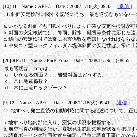
[10]
11
Name：APEC Date：2008/11/18(火) 09:43
[ 返信 ]
11. 斜面安定検討に関する記述のうち、最も適切なものをa～
a. いかなる斜面でも円弧すべりにより正確な安定性検討が可
b. 斜面の安定検討では、降雨、貯水、融雪等条件に応じた
c. 斜面の安定検討では常に地震係数を考慮しなければならな
d. 中央コア型ロックフィルダム堤体斜面の安定性は、常に
[26]
RE:11
Name：Fuck-You2 Date：2008/11/29(土) 08:55
最も適切は、ｂでは。
ａ、いかなる斜面？……岩盤斜面はどうする。
ｃ、常に地震係数？
ｄ、常に上流ロックゾーン？
[9]
12
Name：APEC Date：2008/11/18(火) 09:41
[ 返信 ]
12. 地すべり発生直後の初動対応に関する記述について、正
a. 地すべり地内部に入り、変状の状況を把握する。
b. 航空写真の判読を行い、変状発生範囲の地形状況を把握す
c. 調査ボーリング計画位置を確定し早急に調査工事にかかる