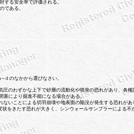
りに対する安全率で評価される。
ったものである。
a～d のなかから選びなさい。
、圧気圧のわずかな上下で砂層の流動化や噴発の恐れがあり、各
、閉塞により掘進不能になる場合がある。
されないことによる切羽崩壊や地表面の陥没が発生する恐れがあ
盤の変状をきたす恐れが大きく、シンウォールサンプラーによる