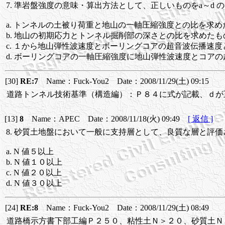
7. 準岩盤強度の意味・算出方法として、正しいものをa～d 
a. トンネルの土被り荷重と地山の一軸圧縮強度との比を求め
b. 地山の初期応力とトンネル掘削部の深さとの比を求めたも
c. １から地山弾性波速度とボーリングコアの超音波伝播速
d. ボーリングコアの一軸圧縮強度に地山弾性波速度とコア
[30]
RE:7
Name：Fuck-You2 Date：2008/11/29(土) 09:15
道路トンネル技術基準（構造編）：Ｐ８４に式が記載、ｄが
[13]
8
Name：APEC Date：2008/11/18(火) 09:49
[ 返信 ]
8. 砂質土地盤において一般に支持層として、良質な層と評価
a. N 値５以上
b. N 値１０以上
c. N 値２０以上
d. N 値３０以上
[24]
RE:8
Name：Fuck-You2 Date：2008/11/29(土) 08:49
道路橋示方書下部工編Ｐ２５０、粘性土Ｎ＞２０、砂質土Ｎ