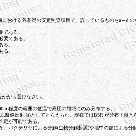
震時における各基礎の安定照査項目で、誤っているものをa～d 
要である。
が必要である。
ある。
ある。
のなかから選びなさい。
400m 程度の範囲の低温で高圧の領域にのみ分布する。
(海底擬似反射面)としてとらえられ、現在ではBSR が分布下限
の推定が可能である。
骸が、バクテリヤによる分解(生物分解起源)や地中の熱による分