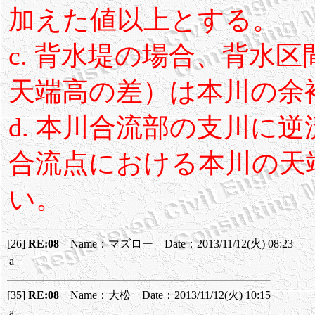
加えた値以上とする。
c. 背水堤の場合、背水
天端高の差）は本川の余
d. 本川合流部の支川に
合流点における本川の天
い。
[26]
RE:08
Name：マズロー Date：2013/11/12(火) 08:23
a
[35]
RE:08
Name：大松 Date：2013/11/12(火) 10:15
a