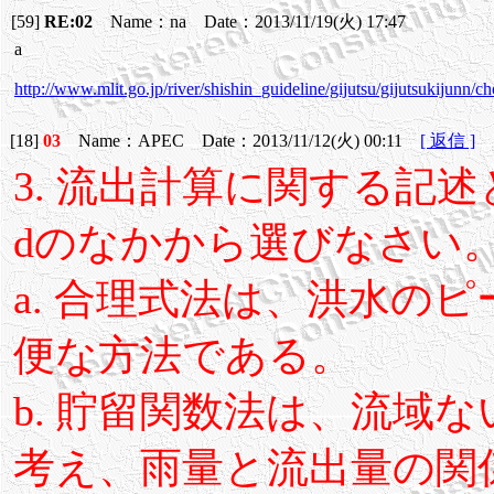
[59]
RE:02
Name：na Date：2013/11/19(火) 17:47
a
http://www.mlit.go.jp/river/shishin_guideline/gijutsu/gijutsukijunn/c
[18]
03
Name：APEC Date：2013/11/12(火) 00:11
[ 返信 ]
3. 流出計算に関する記
dのなかから選びなさい
a. 合理式法は、洪水の
便な方法である。
b. 貯留関数法は、流域
考え、雨量と流出量の関