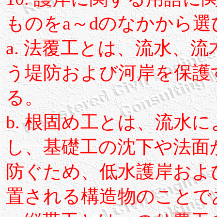
ものをa～dのなかから
a. 法覆工とは、流水、
う堤防および河岸を保護
る。
b. 根固め工とは、流水
し、基礎工の沈下や法面
防ぐため、低水護岸およ
置される構造物のことで