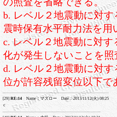
の照査を省略できる。
b. レベル２地震動に対
震時保有水平耐力法を用
c. レベル２地震動に対
化が発生しないことを照
d. レベル２地震動に対
位が許容残留変位以下で
[29]
RE:14
Name：マズロー Date：2013/11/12(火) 08:25
c