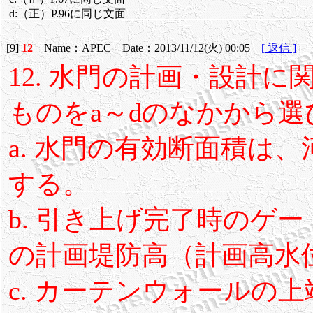
d:（正）P.96に同じ文面
[9]
12
Name：APEC Date：2013/11/12(火) 00:05
[ 返信 ]
12. 水門の計画・設計
ものをa～dのなかから
a. 水門の有効断面積は、
する。
b. 引き上げ完了時のゲ
の計画堤防高（計画高水
c. カーテンウォールの