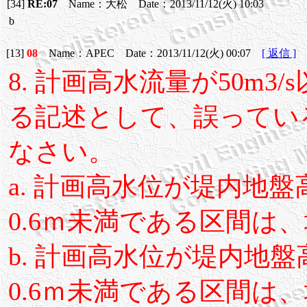
[34]
RE:07
Name：大松 Date：2013/11/12(火) 10:03
b
[13]
08
Name：APEC Date：2013/11/12(火) 00:07
[ 返信 ]
8. 計画高水流量が50m3/
る記述として、誤ってい
なさい。
a. 計画高水位が堤内地
0.6ｍ未満である区間は
b. 計画高水位が堤内地
0.6ｍ未満である区間は、