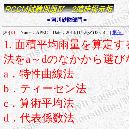
＝河川砂防部門＝
[20]
01
Name：APEC Date：2013/11/12(火) 00:14
[ 返信 ]
1. 面積平均雨量を算定
法をa～dのなかから選び
a．特性曲線法
b．ティーセン法
c．算術平均法
d．代表係数法