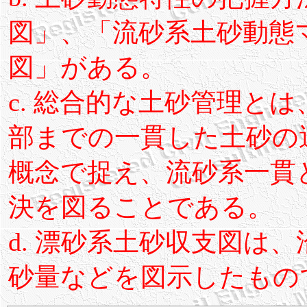
図」、「流砂系土砂動態
図」がある。
c. 総合的な土砂管理と
部までの一貫した土砂の
概念で捉え、流砂系一貫
決を図ることである。
d. 漂砂系土砂収支図は
砂量などを図示したもの