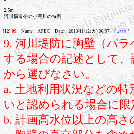
2.5m。
河川構造令の小河川の特例
[12]
09
Name：APEC Date：2013/11/12(火) 00:07
[ 返信 ]
9. 河川堤防に胸壁（パ
する場合の記述として、
から選びなさい。
a. 土地利用状況などの
いと認められる場合に限
b. 計画高水位以上の高