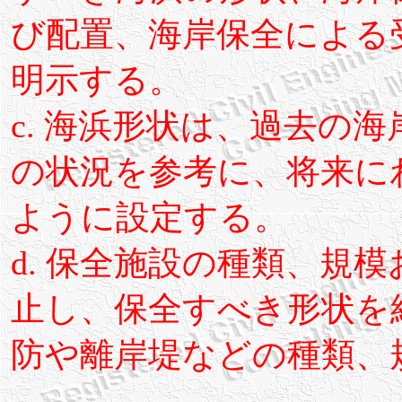
び配置、海岸保全による
明示する。
c. 海浜形状は、過去の
の状況を参考に、将来に
ように設定する。
d. 保全施設の種類、規
止し、保全すべき形状を
防や離岸堤などの種類、