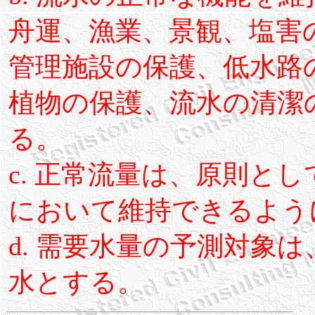
舟運、漁業、景観、塩害
管理施設の保護、低水路
植物の保護、流水の清潔
る。
c. 正常流量は、原則と
において維持できるよう
d. 需要水量の予測対象
水とする。