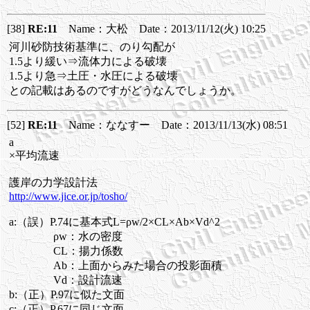
[38]
RE:11
Name：大松 Date：2013/11/12(火) 10:25
河川砂防技術基準に、のり勾配が
1.5より緩い⇒流体力による破壊
1.5より急⇒土圧・水圧による破壊
との記載はあるのですがどうなんでしょうか。
[52]
RE:11
Name：ななすー Date：2013/11/13(水) 08:51
a
×平均流速
護岸の力学設計法
http://www.jice.or.jp/tosho/
a:（誤）P.74に基本式L=ρw/2×CL×Ab×Vd^2
ρw：水の密度
CL：揚力係数
Ab：上面からみた場合の投影面積
Vd：設計流速
b:（正）P.97に似た文面
c:（正）P.67に同じ文面