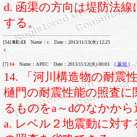
d. 函渠の方向は堤防法
する。
[54]
RE:13
Name：c Date：2013/11/13(水) 12:25
c
[7]
14
Name：APEC Date：2013/11/12(火) 00:03
[ 返信 ]
14. 「河川構造物の耐
樋門の耐震性能の照査に
るものをa～dのなかか
a. レベル２地震動に対