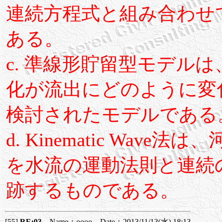
連続方程式と組み合わせ
ある。
c. 準線形貯留型モデル
化が流出にどのように変
検討されたモデルである
d. Kinematic Wa
を水流の運動法則と連続
跡するものである。
[55]
RE:03
Name：oooo Date：2013/11/13(水) 18:13