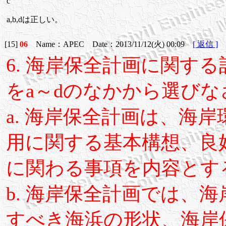
c
a,b,dは正しい。
[15]
06
Name：APEC Date：2013/11/12(火) 00:09
[ 返信 ]
6. 海岸保全計画に関す
をa～dのなかから選びな
a. 海岸保全計画は、海
用に関する基本構想、良
に関わる事項を内容とす
b. 海岸保全計画では、
すべき海浜の形状、海岸