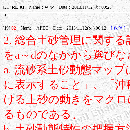
[21]
RE:01
Name：w_w Date：2013/11/12(火) 00:28
a
[19]
02
Name：APEC Date：2013/11/12(火) 00:12
[ 返信 ]
2. 総合土砂管理に関す
をa～dのなかから選びな
a. 流砂系土砂動態マッ
に表示すること」、「沖
ける土砂の動きをマクロ
るものである。
b. 土砂動態特性の把握