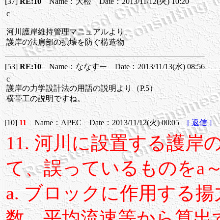
[37]
RE:10
Name：大松 Date：2013/11/12(火) 10:20
c
河川護岸維持管理マニュアルより、
護岸の法肩部の損壊を防ぐ構造物
[53]
RE:10
Name：ななすー Date：2013/11/13(水) 08:56
c
護岸の力学設計法の用語の説明より（P.5）
横帯工の説明ですね。
[10]
11
Name：APEC Date：2013/11/12(火) 00:05
[ 返信 ]
11. 河川に設置する護
て、誤っているものをa
a. ブロックに作用する
数、平均流速等から算出