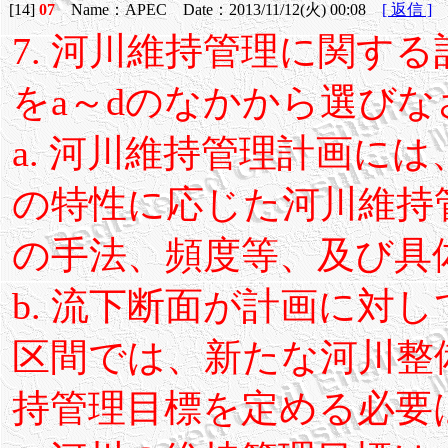
[14]
07
Name：APEC Date：2013/11/12(火) 00:08
[ 返信 ]
7. 河川維持管理に関す
をa～dのなかから選びな
a. 河川維持管理計画に
の特性に応じた河川維持
の手法、頻度等、及び具
b. 流下断面が計画に対
区間では、新たな河川整
持管理目標を定める必要