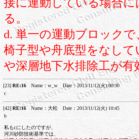
接に連動している場合に
る。
d. 単一の運動ブロック
椅子型や舟底型をなして
や深層地下水排除工が有
[23]
RE:16
Name：w_w Date：2013/11/12(火) 00:30
c
[42]
RE:16
Name：大松 Date：2013/11/12(火) 10:45
b
私もcにしたのですが、
河川砂防技術基準では、