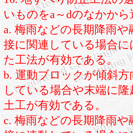
いものをa～dのなかか
a. 梅雨などの長期降雨
接に関連している場合に
た工法が有効である。
b. 運動ブロックが傾斜
している場合や末端に隆
土工が有効である。
c. 梅雨などの長期降雨