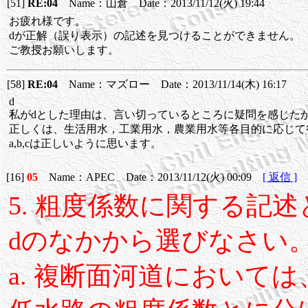
[51]
RE:04
Name：山倉 Date：2013/11/12(火) 19:44
お疲れ様です。
dが正解（誤り表示）の記述を見つけることができません。
ご教授お願いします。
[58]
RE:04
Name：マズロー Date：2013/11/14(木) 16:17
d
私がdとした理由は、言い切っているところに疑問を感じた
正しくは、生活用水，工業用水，農業用水等各目的に応じて
a,b,cは正しいように思います。
[16]
05
Name：APEC Date：2013/11/12(火) 00:09
[ 返信 ]
5. 粗度係数に関する記
dのなかから選びなさい
a. 複断面河道において