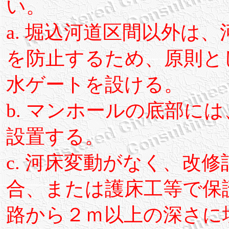
い。
a. 堀込河道区間以外は
を防止するため、原則と
水ゲートを設ける。
b. マンホールの底部には
設置する。
c. 河床変動がなく、改
合、または護床工等で保
路から２ｍ以上の深さに