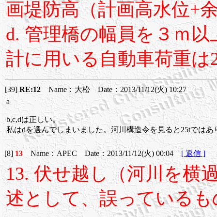
画堤防高（計画高水位+
d. 管理橋の幅員を３ｍ
計に用いる自動車荷重は
[39]
RE:12
Name：大松 Date：2013/11/12(火) 10:27
a
b,c,dは正しい。
私はdを選んでしまいました。河川構造令を見ると25tでは
[8]
13
Name：APEC Date：2013/11/12(火) 00:04
[ 返信 ]
13. 伏せ越し（河川を
述として、誤っているも