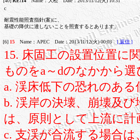
[40]
RE:14
Name：大松 Date：2013/11/12(火) 10:31
c
耐震性能照査指針(案)に、
基礎の降伏に達しないことを照査するとあります。
[6]
15
Name：APEC Date：2013/11/12(火) 00:03
[ 返信 ]
15. 床固工の設置位置
ものをa～dのなかから
a. 渓床低下の恐れのあ
b. 渓岸の決壊、崩壊及
は、原則として上流に計
c. 支渓が合流する場合