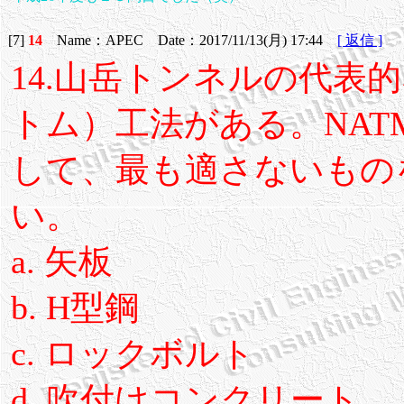
[7]
14
Name：APEC Date：2017/11/13(月) 17:44
[ 返信 ]
14.山岳トンネルの代表
トム）工法がある。NA
して、最も適さないもの
い。
a. 矢板
b. H型鋼
c. ロックボルト
d. 吹付けコンクリート