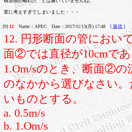
構造物が離れた とは書いていませんね。
変に考えすぎてしまいました・・・
[9]
12
Name：APEC Date：2017/11/13(月) 17:48
[ 返信 ]
12. 円形断面の管におい
面②では直径が10cmで
1.Om/sのとき、断面②
のなかから選びなさい。
いものとする。
a. 0.5m/s
b. 1.Om/s