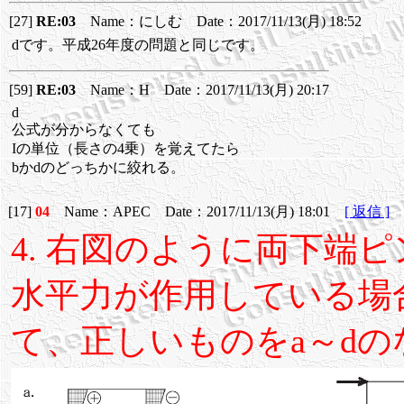
[27]
RE:03
Name：にしむ Date：2017/11/13(月) 18:52
dです。平成26年度の問題と同じです。
[59]
RE:03
Name：H Date：2017/11/13(月) 20:17
d
公式が分からなくても
Iの単位（長さの4乗）を覚えてたら
bかdのどっちかに絞れる。
[17]
04
Name：APEC Date：2017/11/13(月) 18:01
[ 返信 ]
4. 右図のように両下端
水平力が作用している場
て、正しいものをa～d