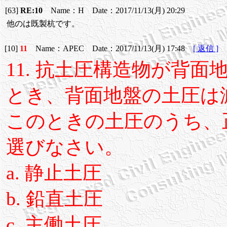
[63]
RE:10
Name：H Date：2017/11/13(月) 20:29
他のは既製杭です。
[10]
11
Name：APEC Date：2017/11/13(月) 17:48
[ 返信 ]
11. 抗土圧構造物が背
とき、背面地盤の土圧は
このときの土圧のうち、
選びなさい。
a. 静止土圧
b. 鉛直土圧
c. 主働土圧