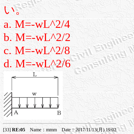
い。
a. M=-wL^2/4
b. M=-wL^2/2
c. M=-wL^2/8
d. M=-wL^2/6
[33]
RE:05
Name：mmm Date：2017/11/13(月) 19:02