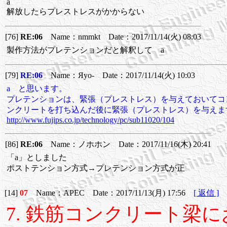
a
解放したらプレストレスがかからない
[76]
RE:06
Name：nmmkt Date：2017/11/14(火) 08:03
製作方法がプレテンションだと解釈して a
[79]
RE:06
Name：Яyo- Date：2017/11/14(火) 10:03
a と思います。
プレテンションは、緊張（プレストレス）を与えておいてコ
ンクリートを打ち込んだ後に緊張（プレストレス）を与えま
http://www.fujips.co.jp/technology/pc/sub11020/104
[86]
RE:06
Name：ノホホン Date：2017/11/16(木) 20:41
「a」としました
ポストテンション方式→プレテンション方式が正
[14]
07
Name：APEC Date：2017/11/13(月) 17:56
[ 返信 ]
7. 鉄筋コンクリート梁