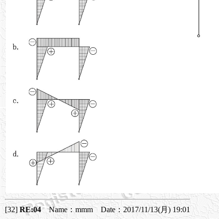
[32]
RE:04
Name：mmm Date：2017/11/13(月) 19:01