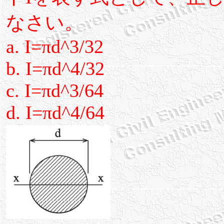
なさい。
a. I=πd^3/32
b. I=πd^4/32
c. I=πd^3/64
d. I=πd^4/64