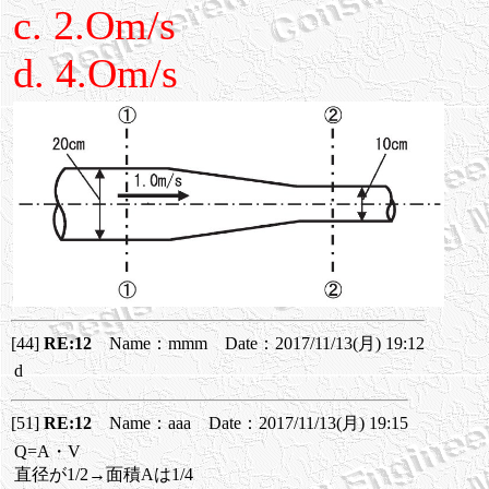
c. 2.Om/s
d. 4.Om/s
[44]
RE:12
Name：mmm Date：2017/11/13(月) 19:12
d
[51]
RE:12
Name：aaa Date：2017/11/13(月) 19:15
Q=A・V
直径が1/2→面積Aは1/4