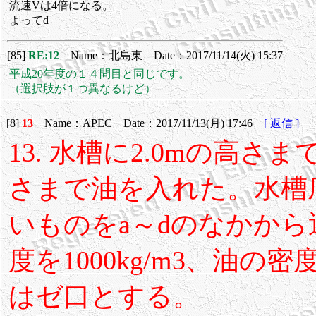
流速Vは4倍になる。
よってd
[85]
RE:12
Name：北島東 Date：2017/11/14(火) 15:37
平成20年度の１４問目と同じです。
（選択肢が１つ異なるけど）
[8]
13
Name：APEC Date：2017/11/13(月) 17:46
[ 返信 ]
13. 水槽に2.0mの高さ
さまで油を入れた。水槽
いものをa～dのなかか
度を1000kg/m3、油の密
はゼ口とする。