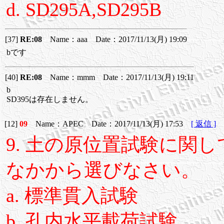
d. SD295A,SD295B
[37]
RE:08
Name：aaa Date：2017/11/13(月) 19:09
bです
[40]
RE:08
Name：mmm Date：2017/11/13(月) 19:11
b
SD395は存在しません。
[12]
09
Name：APEC Date：2017/11/13(月) 17:53
[ 返信 ]
9. 土の原位置試験に関
なかから選びなさい。
a. 標準貫入試験
b. 孔内水平載荷試験