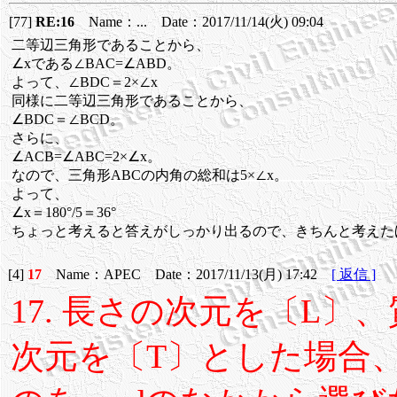
[77]
RE:16
Name：... Date：2017/11/14(火) 09:04
二等辺三角形であることから、
∠xである∠BAC=∠ABD。
よって、∠BDC＝2×∠x
同様に二等辺三角形であることから、
∠BDC＝∠BCD。
さらに、
∠ACB=∠ABC=2×∠x。
なので、三角形ABCの内角の総和は5×∠x。
よって、
∠x＝180°/5＝36°
ちょっと考えると答えがしっかり出るので、きちんと考えた
[4]
17
Name：APEC Date：2017/11/13(月) 17:42
[ 返信 ]
17. 長さの次元を〔L
次元を〔T〕とした場合