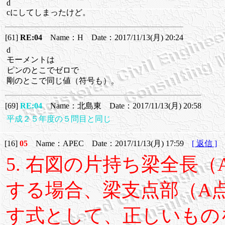
d
cにしてしまったけど。
[61]
RE:04
Name：H Date：2017/11/13(月) 20:24
d
モーメントは
ピンのとこでゼロで
剛のとこで同じ値（符号も）。
[69]
RE:04
Name：北島東 Date：2017/11/13(月) 20:58
平成２５年度の５問目と同じ
[16]
05
Name：APEC Date：2017/11/13(月) 17:59
[ 返信 ]
5. 右図の片持ち梁全長
する場合、梁支点部（A
す式として、正しいもの