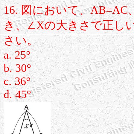
16. 図において、AB=AC
き、∠Xの大きさで正し
さい。
a. 25°
b. 30°
c. 36°
d. 45°