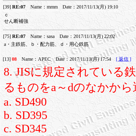
[39]
RE:07
Name：mmm Date：2017/11/13(月) 19:10
ｃ
せん断補強
[75]
RE:07
Name：sasa Date：2017/11/13(月) 22:02
a・主鉄筋、ｂ・配力筋、ｄ・用心鉄筋
[13]
08
Name：APEC Date：2017/11/13(月) 17:54
[ 返信 ]
8. JISに規定されてい
るものをa～dのなかか
a. SD490
b. SD395
c. SD345