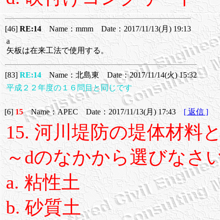
[46]
RE:14
Name：mmm Date：2017/11/13(月) 19:13
a
矢板は在来工法で使用する。
[83]
RE:14
Name：北島東 Date：2017/11/14(火) 15:32
平成２２年度の１６問目と同じです
[6]
15
Name：APEC Date：2017/11/13(月) 17:43
[ 返信 ]
15. 河川堤防の堤体材
～dのなかから選びなさ
a. 粘性土
b. 砂質土