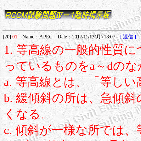
[20]
01
Name：APEC Date：2017/11/13(月) 18:07
[ 返信 ]
1. 等高線の一般的性質
っているものをa～dの
a. 等高線とは、「等し
b. 緩傾斜の所は、急傾
くなる。
c. 傾斜が一様な所では