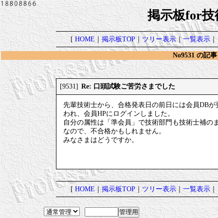
掲示板for
[
HOME
｜
掲示板TOP
｜
ツリー表示
｜
一覧表示
｜
No9531 の記事
Re: 口頭試験ご苦労さまでした
[9531]
先輩技術士から、合格発表日の前日には会員DB
われ、会員HPにログインしました。
自分の属性は「準会員」で技術部門も技術士補の
なので、不合格かもしれません。
みなさまはどうですか。
[
HOME
｜
掲示板TOP
｜
ツリー表示
｜
一覧表示
｜