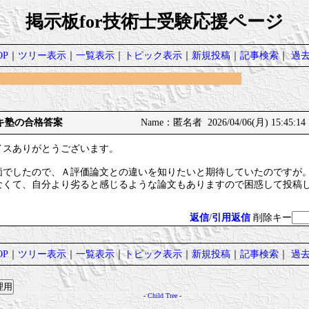
掲示板for技術士受験応援ページ
P
｜
ツリー表示
｜
一覧表示
｜
トピック表示
｜
新規投稿
｜
記事検索
｜
過
キヤキ塾の合格答案
Name：匿名者 2026/04/06(月) 15:45:14
イスありがとうございます。
価でしたので、Ａ評価論文との違いを知りたいと期待していたのですが
なくて、自分より劣ると感じるような論文もありますので困惑して投稿
返信
/
引用返信
削除キー
P
｜
ツリー表示
｜
一覧表示
｜
トピック表示
｜
新規投稿
｜
記事検索
｜
過
-
Child Tree
-