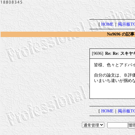
[
HOME
｜
掲示板TO
No9696 の記事
Re: Re: ス
[9696]
皆様、色々とアドバ
自分の論文は、Ｂ評
いまいち違いが掴め
[
HOME
｜
掲示板TO