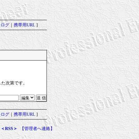
去ログ
｜
携帯用URL
]
。
した次第です。
去ログ
｜
携帯用URL
]
＜RSS＞
【管理者へ連絡】