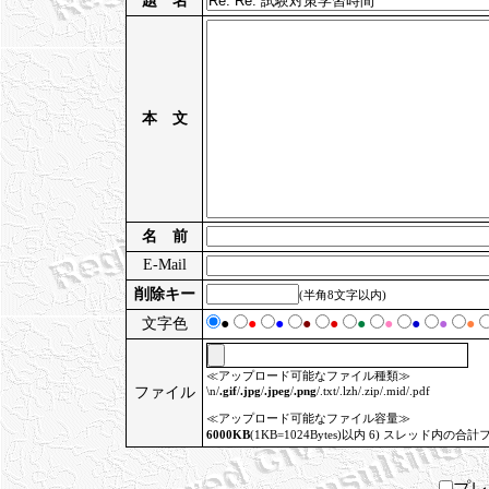
題 名
本 文
名 前
E-Mail
削除キー
(半角8文字以内)
文字色
●
●
●
●
●
●
●
●
●
●
≪アップロード可能なファイル種類≫
ファイル
\n/
.gif
/
.jpg
/
.jpeg
/
.png
/.txt/.lzh/.zip/.mid/.pdf
≪アップロード可能なファイル容量≫
6000KB
(1KB=1024Bytes)以内 6) スレッド内の合計
プ