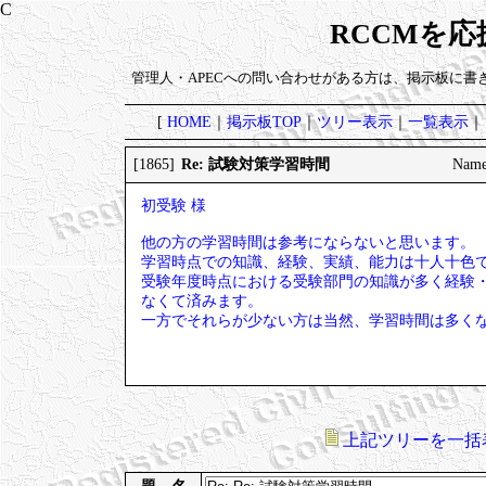
RCCMを
管理人・APECへの問い合わせがある方は、掲示板に書
[
HOME
｜
掲示板TOP
｜
ツリー表示
｜
一覧表示
｜
Re: 試験対策学習時間
[1865]
Name
初受験 様
他の方の学習時間は参考にならないと思います。
学習時点での知識、経験、実績、能力は十人十色
受験年度時点における受験部門の知識が多く経験
なくて済みます。
一方でそれらが少ない方は当然、学習時間は多く
上記ツリーを一括