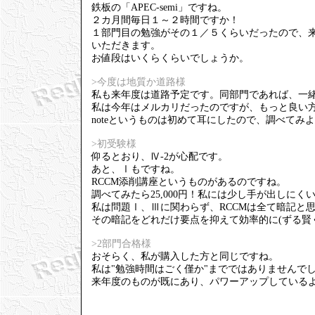
鉄板の「APEC-semi」ですね。
２カ月間毎日１～２時間ですか！
１部門目の勉強がその１／５くらいだったので、
いただきます。
お値段はいくらくらいでしょうか。
>今度は地質か道路様
私も来年度は道路予定です。同部門であれば、一
私は今年はメルカリだったのですが、もっと良い
noteというものは初めて耳にしたので、調べてみ
>初受験様
仰るとおり、Ⅳ-2が心配です。
あと、Ⅰもですね。
RCCM添削講座というものがあるのですね。
調べてみたら25,000円！私には少し手が出しに
私は問題Ⅰ、Ⅲに関わらず、RCCMは全て暗記と
その暗記をどれだけ要点を抑えて効率的に(ずる賢
>2部門合格様
おそらく、私が購入した方と同じですね。
私は"勉強時間はごく僅か"までではありませんで
来年度のものが既にあり、パワーアップしている