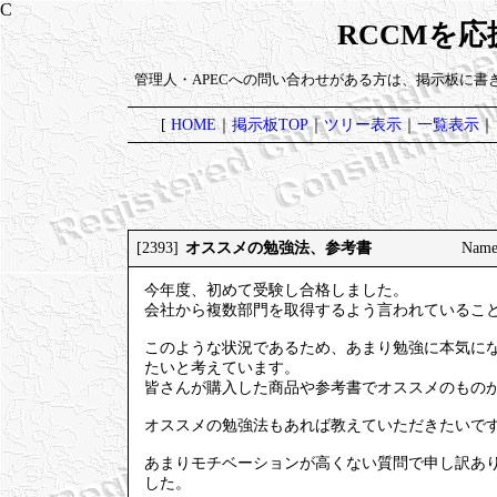
RCCMを
管理人・APECへの問い合わせがある方は、掲示板に書
[
HOME
｜
掲示板TOP
｜
ツリー表示
｜
一覧表示
｜
オススメの勉強法、参考書
[2393]
Nam
今年度、初めて受験し合格しました。
会社から複数部門を取得するよう言われているこ
このような状況であるため、あまり勉強に本気にな
たいと考えています。
皆さんが購入した商品や参考書でオススメのもの
オススメの勉強法もあれば教えていただきたいで
あまりモチベーションが高くない質問で申し訳あ
した。