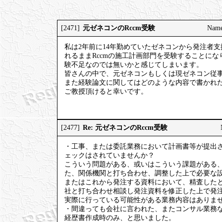
元ゼネコンのRccm受験
[2471]
Nam
私は2年前に14年勤めていたゼネコンから発注者
れるままRccmの施工計画部門を受験することに
験不足なのでは無いかと感じてしまいます。
皆さんの中で、元ゼネコンもしくは現ゼネコン従事
また経験論文に関してはどのような内容で書かれ
ご教授頂けると幸いです。
Re: 元ゼネコンのRccm受験
[2477]
・工事、または委託業務において計画書等が提出
ェックはされていませんか？
こういう問題がある、或いはこういう課題がある
た、関係機関と打ち合わせ、調整した上で必要な
またはこれから発注する資料において、精査した
社と打ち合わせ相談し発注資料を修正した上で発
実際に行っている可能性がある業務内容はありま
・間違っても会社に言われた、またコンサル業務
経歴書作成時のみ、と思いました。