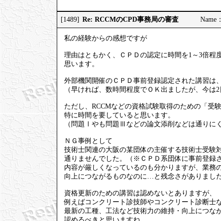
Re: RCCMのCPD事務局の審査
[1489]
Name
私の経験からの感想ですが
理由はともかく、ＣＰＤの認定に時間を1～3倍程
思います。
外部機関開催のＣＰＤ事前登録認定された講習は、
（早ければ、数時間程度でＯＫ出ましたが、今は2
ただし、RCCMなどの資格試験取得のための「受
特に時間を要していると思います。
（問題Ⅰやも問題Ⅲなどの論文添削などは通りに
ＮＧ事例として
技術士関連の大阪の某団体の主催する技術士受験
通りませんでした。（※ＣＰＤ系団体に事前登録
内容が厳しくなっているのも分かりますが、業務
向上につながるものなのに…と残念さがありまし
資格更新のための講習は認めないとありますが、
例えばコンクリート診技師やコンクリート診断士
最新の工種、工法など技術力の維持・向上につな
認めるべきと思いますね。