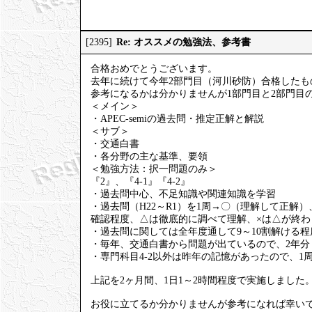
Re: オススメの勉強法、参考書
[2395]
合格おめでとうございます。
去年に続けて今年2部門目（河川砂防）合格したも
参考になるかは分かりませんが1部門目と2部門目
＜メイン＞
・APEC-semiの過去問・推定正解と解説
＜サブ＞
・交通白書
・各分野の主な基準、要領
＜勉強方法：択一問題のみ＞
『2』、『4-1』『4-2』
・過去問中心、不足知識や関連知識を学習
・過去問（H22～R1）を1周→〇（理解して正解
確認程度、△は徹底的に調べて理解、×は△が終わ
・過去問に関しては全年度通して9～10割解ける
・毎年、交通白書から問題が出ているので、2年分
・専門科目4-2以外は昨年の記憶があったので、1
上記を2ヶ月間、1日1～2時間程度で実施しました
お役に立てるか分かりませんが参考になれば幸い