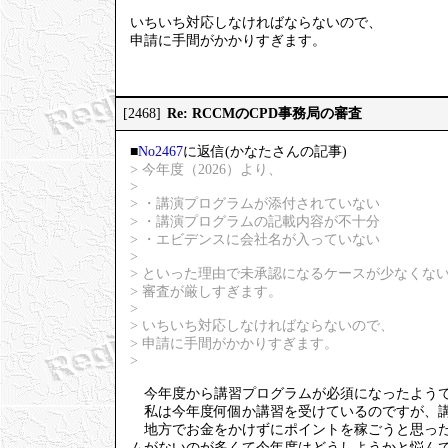
いちいち対応しなければならないので、
申請に手間がかかりすぎます。
Re: RCCMのCPD事務局の審査
[2468]
■
No2467
に返信(かなたさんの記事)
> 今年度（2026）より、
>
> ・講演プログラムが添付されていない
> ・講演プログラムの記載内容が不十分
> ・エビデンスに会社名が入っていない
>
> といった理由で未承認になるケースが少なくな
> 審査が厳しすぎます。
>
> いちいち対応しなければならないので、
> 申請に手間がかかりすぎます。
>
今年度から講習プログラムが必須になったよう
私は今年度何個か講習を受けているのですが、講
地方でお金をかけずにポイントを稼ごうと思ったら
ムがないのが多くて今年度はどうしようかと悩ん