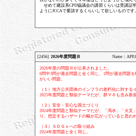
せめて建設系CPD協議会の講習くらいは受講証
ようにJCCAで要請するくらいして欲しいものです
2026年度問題Ⅲ
[2456]
Name：APEC 
2026年度の問題Ⅲが公表されました。
6問中3問が過去問題と全く同じ、1問が過去問題
がいい問題。
（１）地方公共団体のインフラの老朽化に対する
2025年度問題と類似テーマだが、群マネも含み
（２）安全・安心な国土づくり
2024年度問題と類似テーマだが、「渇水」「火
り、想定するハザードの幅が広がっていると思われ
（３）ＳＤＧｓへの取り組み
2024年度問題と全く同じ。