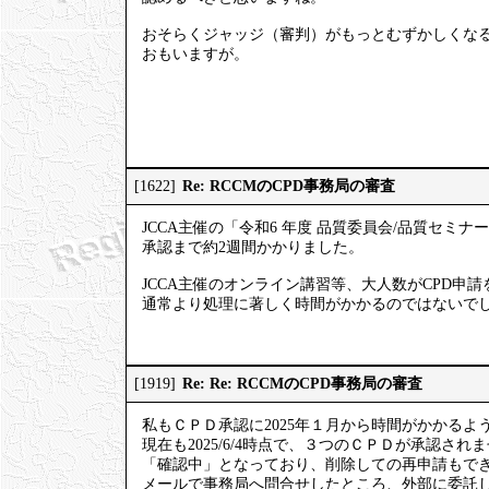
おそらくジャッジ（審判）がもっとむずかしくな
おもいますが。
Re: RCCMのCPD事務局の審査
[1622]
JCCA主催の「令和6 年度 品質委員会/品質セミナ
承認まで約2週間かかりました。
JCCA主催のオンライン講習等、大人数がCPD申
通常より処理に著しく時間がかかるのではないで
Re: Re: RCCMのCPD事務局の審査
[1919]
私もＣＰＤ承認に2025年１月から時間がかかるよ
現在も2025/6/4時点で、３つのＣＰＤが承認され
「確認中」となっており、削除しての再申請もで
メールで事務局へ問合せしたところ、外部に委託