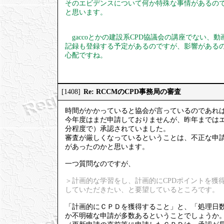
そのエビデンスについて何か特殊な事情があるの
と思います。
gaccoとかの建設系CPD協議会の講座でない、
記録も登録する予定があるのですが、影響がある
心配ですね。
Re: RCCMのCPD事務局の審査
[1408]
時間がかかっていると協会が言っているのであれ
今年度はまだ申請しておりませんが、昨年まではエ
分程度で）承認されていました。
審査が厳しくなっているということは、不正な申
があったのかと思います。
一つ質問なのですが、
＞計画的な学習をし、計画的にCPDポイントを獲
していただきたい、と要望しているところです。
「計画的にＣＰＤを獲得すること」と、「処理日
か不明確な申請が多数あるということでしょうか