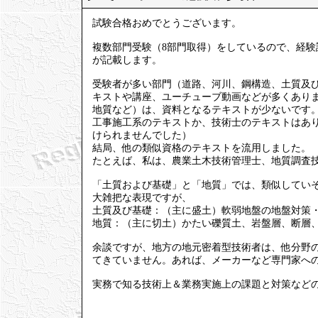
試験合格おめでとうございます。
複数部門受験（8部門取得）をしているので、経
が記載します。
受験者が多い部門（道路、河川、鋼構造、土質及び
キストや講座、ユーチューブ動画などが多くあり
地質など）は、資料となるテキストが少ないです
工事施工系のテキストか、技術士のテキストはあり
けられませんでした）
結局、他の類似資格のテキストを流用しました。
たとえば、私は、農業土木技術管理士、地質調査
「土質および基礎」と「地質」では、類似してい
大雑把な表現ですが、
土質及び基礎：（主に盛土）軟弱地盤の地盤対策
地質：（主に切土）かたい礫質土、岩盤層、断層
余談ですが、地方の地元密着型技術者は、他分野
てきていません。あれば、メーカーなど専門家へ
実務で知る技術上＆業務実施上の課題と対策など