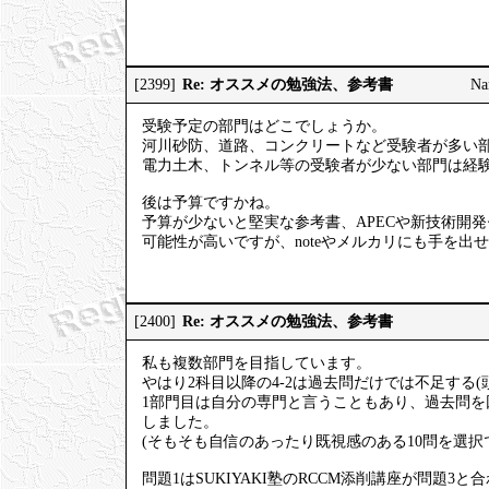
Re: オススメの勉強法、参考書
[2399]
N
受験予定の部門はどこでしょうか。
河川砂防、道路、コンクリートなど受験者が多い
電力土木、トンネル等の受験者が少ない部門は経
後は予算ですかね。
予算が少ないと堅実な参考書、APECや新技術開
可能性が高いですが、noteやメルカリにも手を出
Re: オススメの勉強法、参考書
[2400]
私も複数部門を目指しています。
やはり2科目以降の4-2は過去問だけでは不足する(
1部門目は自分の専門と言うこともあり、過去問を回
しました。
(そもそも自信のあったり既視感のある10問を選択
問題1はSUKIYAKI塾のRCCM添削講座が問題3