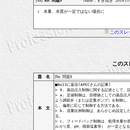
Re: 問題9
[44]
Name：すき焼き 2019/11/20
c 水量、水質が一定ではない場合に
このスレ
このス
題 名
本 文