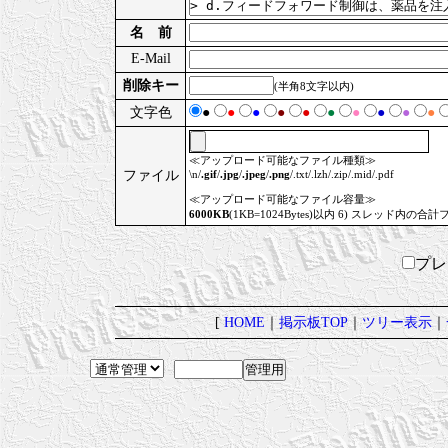
名 前
E-Mail
削除キー
(半角8文字以内)
文字色
●
●
●
●
●
●
●
●
●
●
≪アップロード可能なファイル種類≫
ファイル
\n/
.gif
/
.jpg
/
.jpeg
/
.png
/.txt/.lzh/.zip/.mid/.pdf
≪アップロード可能なファイル容量≫
6000KB
(1KB=1024Bytes)以内 6) スレッド内の合計
プ
[
HOME
｜
掲示板TOP
｜
ツリー表示
｜