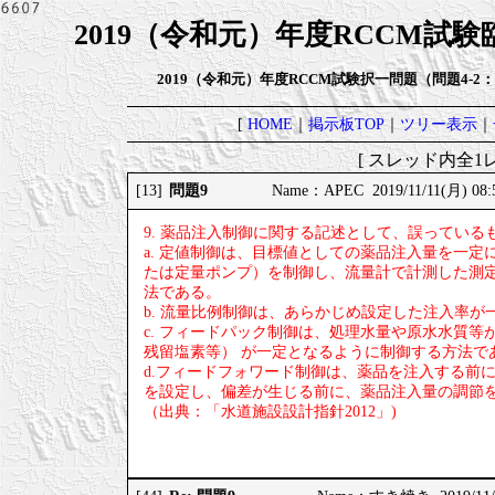
2019（令和元）年度RCCM試
2019（令和元）年度RCCM試験択一問題（問題4
[
HOME
｜
掲示板TOP
｜
ツリー表示
｜
[ スレッド内全1レ
問題9
[13]
Name：APEC 2019/11/11(月) 08:
9. 薬品注入制御に関する記述として、誤っている
a. 定値制御は、目標値としての薬品注入量を一
たは定量ポンプ）を制御し、流量計で計測した測
法である。
b. 流量比例制御は、あらかじめ設定した注入率
c. フィードパック制御は、処理水量や原水水質
残留塩素等） が一定となるように制御する方法で
d.フィードフォワード制御は、薬品を注入する前
を設定し、偏差が生じる前に、薬品注入量の調節
（出典：「水道施設設計指針2012」)