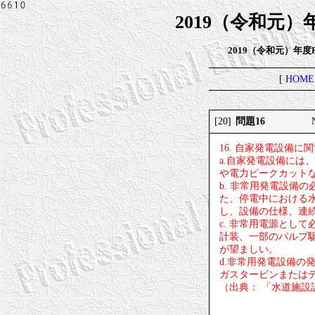
2019（令和元
2019（令和元）年
[
HOME
問題16
[20]
16. 自家発電設備
a.自家発電設備に
や電力ピークカット
b. 非常用発電設備
た、停電中における
し、設備の仕様、連
c. 非常用電源とし
計装、一部のパルプ
が望ましい。
d.非常用発電設備
ガスタービンまたは
（出典： 「水道施設設