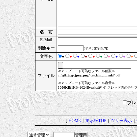
名 前
E-Mail
削除キー
(半角8文字以内)
文字色
●
●
●
●
●
●
●
●
●
●
≪アップロード可能なファイル種類≫
ファイル
\n/
.gif
/
.jpg
/
.jpeg
/
.png
/.txt/.lzh/.zip/.mid/.pdf
≪アップロード可能なファイル容量≫
6000KB
(1KB=1024Bytes)以内 6) スレッド内の合計
プ
[
HOME
｜
掲示板TOP
｜
ツリー表示
｜