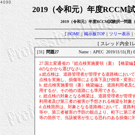
2019（令和元）年度RCCM
2019（令和元）年度RCCM試験択一問
[
HOME
｜
掲示板TOP
｜
ツリー表示
｜
[ スレッド内全1レ
問題27
[31]
Name：APEC 2019/11/11(月) 0
27.国土変通省の『総点検実施要領（案）【橋梁編
dのなかから選びなさい。
a.総点検は、道路管理者が管理する道路橋におい
点検を実施し、損傷等による落下及び倒壊・変形
b. 総点検実施要領（案）橋梁編は、道路利用者
用するが、その他の道路にも準用できる。
c. 総点検の対象となる橋梁は、道路管理者が管
利用者及び第三者の被害が予想される橋梁を対象
d.点検箇所は、対象となる道路橋において、道路
等や、第三者被害の予防の観点より、桁下に第三
等の箇所で、当該被害が生じる恐れのある損傷に