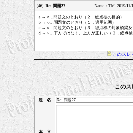
Re: 問題27
[46]
Name：TM 2019/11/1
a → ○…問題文のとおり（２．総点検の目的）
b → ○…問題文のとおり（１．適用範囲）
c → ○…問題文のとおり（３．総点検の対象橋梁及び
d → ×…下方ではなく、上方が正しい（３．総点検
このスレ
このス
題 名
本 文