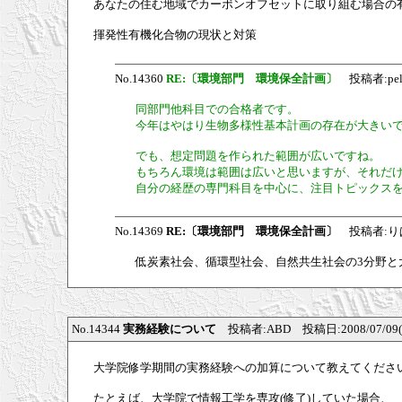
あなたの住む地域でカーボンオフセットに取り組む場合の
揮発性有機化合物の現状と対策
No.14360
RE:〔環境部門 環境保全計画〕
投稿者:pelif
同部門他科目での合格者です。
今年はやはり生物多様性基本計画の存在が大きい
でも、想定問題を作られた範囲が広いですね。
もちろん環境は範囲は広いと思いますが、それだ
自分の経歴の専門科目を中心に、注目トピックス
No.14369
RE:〔環境部門 環境保全計画〕
投稿者:りぱりす
低炭素社会、循環型社会、自然共生社会の3分野と
No.14344
実務経験について
投稿者:ABD 投稿日:2008/07/09(We
大学院修学期間の実務経験への加算について教えてくださ
たとえば、大学院で情報工学を専攻(修了)していた場合、