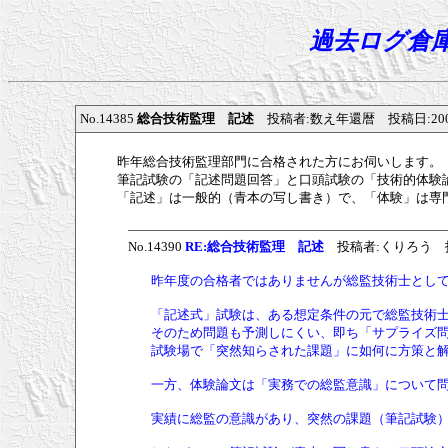
過去ログ倉庫N
No.14385
総合技術監理 記述
投稿者:数え年還暦 投稿日:2008/07/
昨年総合技術監理部門に合格された方にお伺いします。
筆記試験の「記述問題回答」と口頭試験の「技術的体験論
「記述」は一般的（青本の写し書き）で、「体験」は専
No.14390
RE:総合技術監理 記述
投稿者:くりろう 投稿日:2
昨年度の合格者ではありませんが総監技術士とし
「記述式」試験は、ある想定条件の元で総監技術
そのため問題も予測しにくい、即ち「サプライズ
試験場で「突然知らされた課題」に如何に方策と
一方、体験論文は「実務での総監意識」について
実績に総監の意識があり、突然の課題（筆記試験