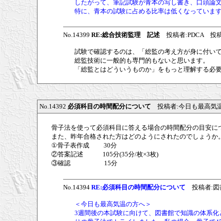
したがって、筆記試験が青本の写し書き、口頭論
特に、青本の試験に占める比率は低くなっていま
No.14399
RE:総合技術監理 記述
投稿者:PDCA 投稿日:20
試験で確認するのは、「総監の考え方が身に付い
総監技術に一般的も専門的もないと思います。
「総監とはどういうものか」をもっと理解する必
No.14392
必須科目の時間配分について
投稿者:今日も最高気温 投稿日
骨子法を使って必須科目に答える場合の時間配分の目安に
また、昨年合格された方はどのようにされたのでしょうか
①骨子表作成 30分
②答案記述 105分(35分/枚×3枚)
③確認 15分
No.14394
RE:必須科目の時間配分について
投稿者:図書館通
＜今日も最高気温の方へ＞
3週間後の本試験に向けて、図書館で知識の体系化