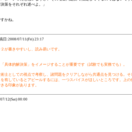
解決策をそれぞれ述べよ。」
ですかね。
/07/11(Fri) 23:17
ン２が書きやすいし、読み易いです。
、「具体的解決策」をイメージすることが重要です（試験でも実務でも）。
技術士としての視点で考察し、諸問題をクリアしながら共通点を見つける。そ
力を有しているとアピールするには、一つスパイスがほしいところです。上の
できる印象があります。
2(Sat) 00:00