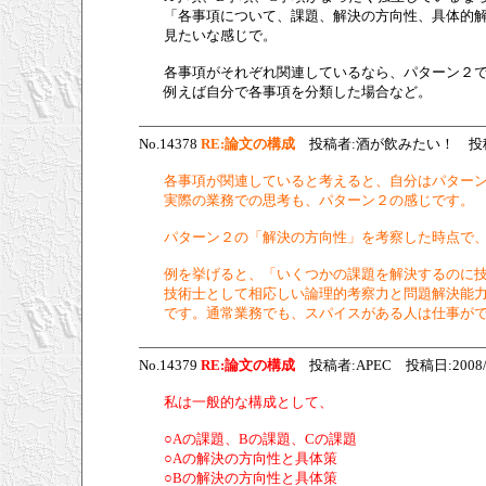
「各事項について、課題、解決の方向性、具体的
見たいな感じで。
各事項がそれぞれ関連しているなら、パターン２
例えば自分で各事項を分類した場合など。
No.14378
RE:論文の構成
投稿者:酒が飲みたい！ 投稿日:2008
各事項が関連していると考えると、自分はパター
実際の業務での思考も、パターン２の感じです。
パターン２の「解決の方向性」を考察した時点で
例を挙げると、「いくつかの課題を解決するのに
技術士として相応しい論理的考察力と問題解決能
です。通常業務でも、スパイスがある人は仕事が
No.14379
RE:論文の構成
投稿者:APEC 投稿日:2008/07/1
私は一般的な構成として、
○Aの課題、Bの課題、Cの課題
○Aの解決の方向性と具体策
○Bの解決の方向性と具体策