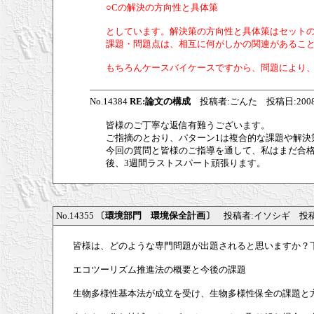
○Cの解決の方向性と具体策
としています。解決策の方向性と具体策はセット
課題・問題点は、相互に何がしかの関連があること
もちろんケースバイケースですから、問題により
No.14384
RE:論文の構成
投稿者:ごんた 投稿日:2008/07/1
皆様のご丁寧な返信有難うございます。
ご指摘のとおり、パターン1は複合的な課題や解決
今回の質問と皆様のご指導を通して、私はまだ合
後、3週間ラストスパート頑張ります。
No.14355
〔環境部門 環境保全計画〕
投稿者:イソシギ 投稿日:200
皆様は、どのような専門問題が出題されると思いますか？
エコツーリズム推進法の概要と今後の課題
生物多様性基本法が成立を受け、生物多様性保全の課題と