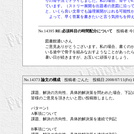
りの骨子法でトライしました。私の場合、骨子で45
ています。（ストリー展開を出題者の意図に沿っ
と、いくら良い文章でも論理展開がぶれる可能性
よって、早く答案を書きたいと言う気持ちを抑え
No.14395
RE:必須科目の時間配分について
投稿者:今日も最
図書館通いさん
ご意見ありがとうございます。私の場合、書くのが
いる途中で骨子を組みなおすようなことがあった
暑い日が続きますが、お互いに頑張りましょう。
No.14373
論文の構成
投稿者:ごんた 投稿日:2008/07/11(Fri) 1
課題、解決の方向性、具体的解決策を問われた場合、下記
皆様のご意見を頂きたいと思い投稿致しました。
パターン1
A事項について
課題、解決の方向性、具体的解決策を連続で列記
B事項について