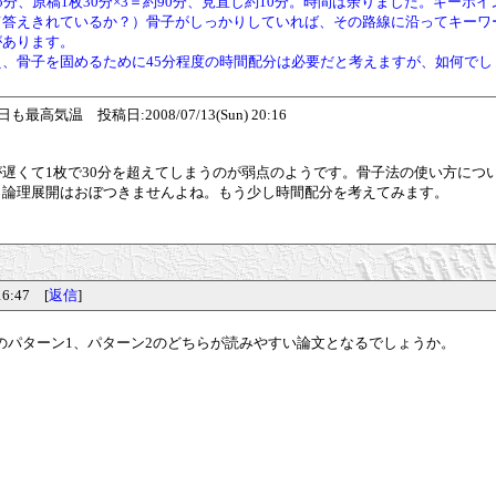
分、原稿1枚30分×3＝約90分、見直し約10分。時間は余りました。キー
て答えきれているか？）骨子がしっかりしていれば、その路線に沿ってキーワ
があります。
、骨子を固めるために45分程度の時間配分は必要だと考えますが、如何でし
高気温 投稿日:2008/07/13(Sun) 20:16
遅くて1枚で30分を超えてしまうのが弱点のようです。骨子法の使い方につ
ら論理展開はおぼつきませんよね。もう少し時間配分を考えてみます。
6:47 [
返信
]
のパターン1、パターン2のどちらが読みやすい論文となるでしょうか。