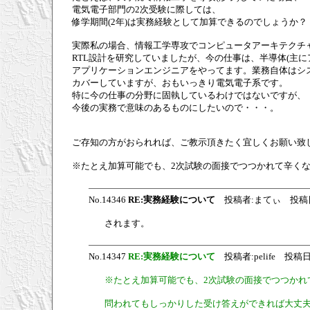
電気電子部門の2次受験に際しては、
修学期間(2年)は実務経験として加算できるのでしょうか？
実際私の場合、情報工学専攻でコンピュータアーキテクチ
RTL設計を研究していましたが、今の仕事は、半導体(主に
アプリケーションエンジニアをやってます。業務自体はシ
カバーしていますが、おもいっきり電気電子系です。
特に今の仕事の分野に固執しているわけではないですが、
今後の実務で意味のあるものにしたいので・・・。
ご存知の方がおられれば、ご教示頂きたく宜しくお願い致
※たとえ加算可能でも、2次試験の面接でつつかれて辛くなりそ
No.14346
RE:実務経験について
投稿者:まてぃ 投稿日:2008
されます。
No.14347
RE:実務経験について
投稿者:pelife 投稿日:200
※たとえ加算可能でも、2次試験の面接でつつかれて辛
問われてもしっかりした受け答えができれば大丈