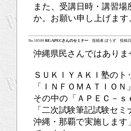
また、受講日時・講習場
か。お願い申し上げます
No.18509
RE:APECさんのセミナー
投稿者:ぼうず 投稿日:2009/
沖縄県民さんではありま
ＳＵＫＩＹＡＫＩ塾のト
「ＩＮＦＯＭＡＴＩＯＮ
その中の「ＡＰＥＣ－ｓ
「二次試験筆記試験セミ
沖縄・那覇で実施します