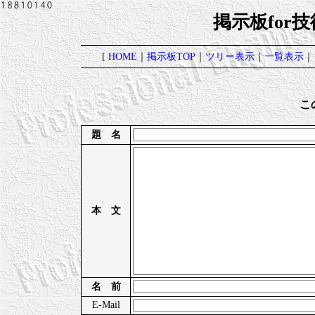
掲示板for
[
HOME
｜
掲示板TOP
｜
ツリー表示
｜
一覧表示
｜
こ
題 名
本 文
名 前
E-Mail