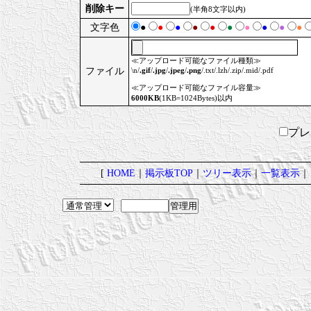
削除キー
(半角8文字以内)
文字色
●
●
●
●
●
●
●
●
●
●
≪アップロード可能なファイル種類≫
ファイル
\n/
.gif
/
.jpg
/
.jpeg
/
.png
/.txt/.lzh/.zip/.mid/.pdf
≪アップロード可能なファイル容量≫
6000KB
(1KB=1024Bytes)以内
プ
[
HOME
｜
掲示板TOP
｜
ツリー表示
｜
一覧表示
｜