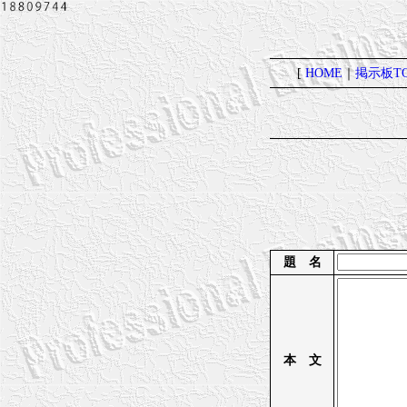
[
HOME
｜
掲示板TO
題 名
本 文