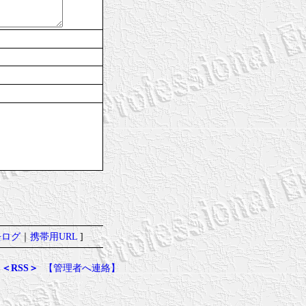
去ログ
｜
携帯用URL
]
＜RSS＞
【管理者へ連絡】