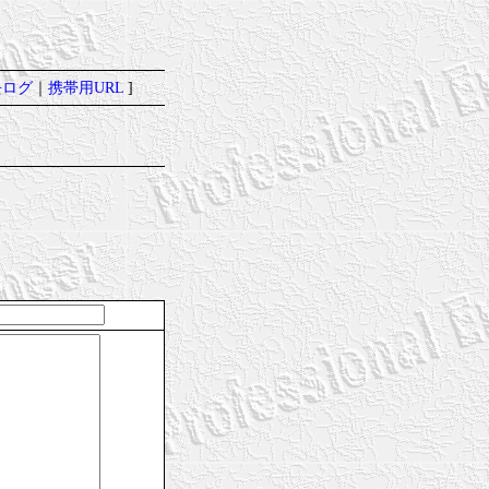
去ログ
｜
携帯用URL
]