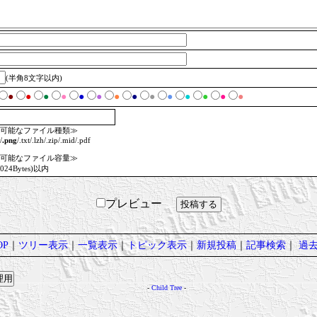
(半角8文字以内)
●
●
●
●
●
●
●
●
●
●
●
●
●
●
可能なファイル種類≫
/
.png
/.txt/.lzh/.zip/.mid/.pdf
可能なファイル容量≫
1024Bytes)以内
プレビュー
P
｜
ツリー表示
｜
一覧表示
｜
トピック表示
｜
新規投稿
｜
記事検索
｜
過
-
Child Tree
-