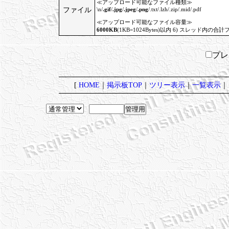
≪アップロード可能なファイル種類≫
ファイル
\n/
.gif
/
.jpg
/
.jpeg
/
.png
/.txt/.lzh/.zip/.mid/.pdf
≪アップロード可能なファイル容量≫
6000KB
(1KB=1024Bytes)以内 6) スレッド内の合計
プ
[
HOME
｜
掲示板TOP
｜
ツリー表示
｜
一覧表示
｜