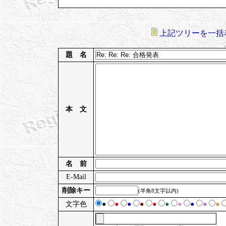
上記ツリーを一括
題 名
本 文
名 前
E-Mail
削除キー
(半角8文字以内)
文字色
●
●
●
●
●
●
●
●
●
●