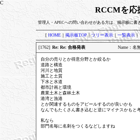
RCCMを
管理人・APECへの問い合わせがある方は、掲示板に書
[
HOME
｜
掲示板TOP
｜
ツリー表示
｜
一覧表示
｜
Re: Re: 合格発表
[1762]
Name：名無し 
自分の売りとか得意分野とか絞るか
道路と構造
河川と地質
施工と土質
下水と水道
都市計画と環境
農業土木と森林土木
港湾と漁港
とか関連するものをアピールするのが良いかも
なんでもたくさん書き込むと逆にマイナスかも
私なら
部門名毎に名刺をつくるなどしますね