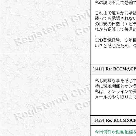
私の説明不足で恐縮
これまで速やかに承
経っても承認されな
の目安の日数（エビ
れから逆算して毎月
。
CPD登録経験、３年
い？と感じたため、
Re: RCCMの
[1411]
私も同様な事を感じ
特に現地開催とオンラ
私は、オンラインで
メールのやり取りま
Re: RCCMの
[1429]
今日何件か動画配信