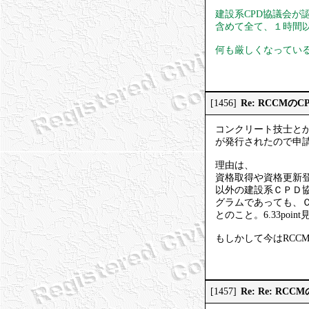
建設系CPD協議会が
含めて全て、１時間
何も厳しくなってい
Re: RCCMの
[1456]
コンクリート技士とか
が発行されたので申
理由は、
資格取得や資格更新登
以外の建設系ＣＰＤ
グラムであっても、
とのこと。6.33po
もしかして今はRCC
Re: Re: R
[1457]