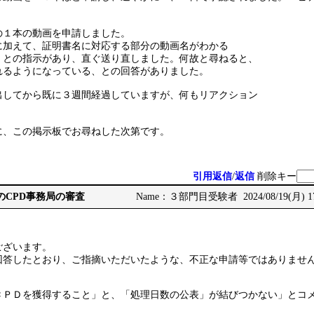
の１本の動画を申請しました。
に加えて、証明書名に対応する部分の動画名がわかる
、との指示があり、直ぐ送り直しました。何故と尋ねると、
れるようになっている、との回答がありました。
出してから既に３週間経過していますが、何もリアクション
に、この掲示板でお尋ねした次第です。
引用返信
/
返信
削除キー
CCMのCPD事務局の審査
Name：３部門目受験者 2024/08/19(月) 17
ございます。
回答したとおり、ご指摘いただいたような、不正な申請等ではありませ
ＣＰＤを獲得すること」と、「処理日数の公表」が結びつかない」とコ