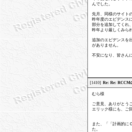
んでした。
先月、同様のサイト
昨年度のエビデンス
部分を追加してくれ
昨年より厳しくみら
追加のエビデンスを
がありません。
不安になり、皆さん
Re: Re: R
[1410]
むら様
ご意見、ありがとう
エリック様にも、ご
また、「「計画的に
た。