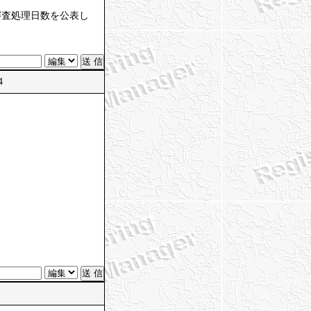
審査処理日数を公表し
4