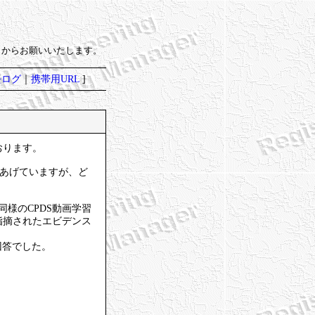
）からお願いいたします。
去ログ
｜
携帯用URL
]
2
おります。
をあげていますが、ど
様のCPDS動画学習
指摘されたエビデンス
回答でした。