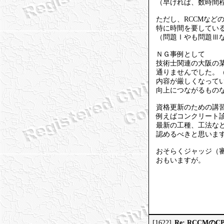
（早ければ、数時間
ただし、RCCMなど
特に時間を要してい
（問題Ⅰやも問題Ⅲ
ＮＧ事例として
技術士関連の大阪の
通りませんでした。
内容が厳しくなって
向上につながるもの
資格更新のための講
例えばコンクリート
最新の工種、工法な
認めるべきと思いま
おそらくジャッジ（
おもいますが。
Re: RCCMの
[1622]