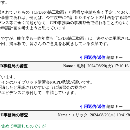
です。
認されていたもの（CPDSの施工動画）と同様な申請を多く予定してお
い事態であれば、例えば、今年度中に合計５０ポイントの計画をする場
デンス等に全く問題がなく、CPD事務局の事務都合で遅れることのない
の申請計画を考えようと思っています
目ですが、昨年度も一昨年度も「CPDS施工動画」は、速やかに承認さ
今回、掲示板で、皆さんのご意見をお聞きしている次第です。
引用返信
/
返信
削除キー
CPD事務局の審査
Name：毛利 2024/08/20(火) 17:10:16
ています。
インのハイブリッド講習会のCPD承認が遅いです。
受講したと承認されやすいように講習会の案内や
でエビデンスに添付して、申請しています。
引用返信
/
返信
削除キー
CPD事務局の審査
Name：エリック 2024/08/29(木) 19:41:3
を含めて申請したのですが