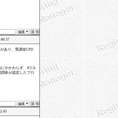
40:37
があり、受講技CPD
かかわらず、JCCA
成団体が認定したプロ
。
2:43