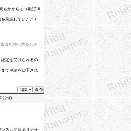
間もかからず（最短10
のを承認していたこと
な審査処理日数を公表
Ｄ認定を受けられるの
今まで申請を却下され
:22:43
デンスも問題ありませ