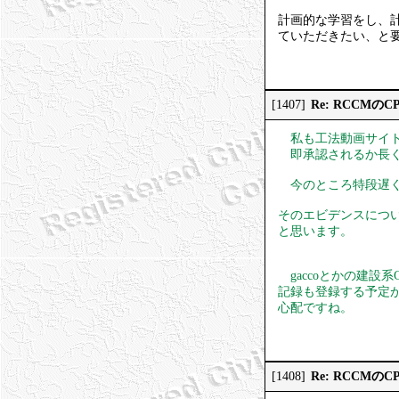
計画的な学習をし、計
ていただきたい、と
Re: RCCMの
[1407]
私も工法動画サイト
即承認されるか長く
今のところ特段遅く
そのエビデンスにつ
と思います。
gaccoとかの建設
記録も登録する予定
心配ですね。
Re: RCCMの
[1408]