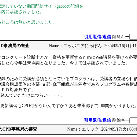
認定していない動画配信サイトgaccoの記録を
以内に承認されました。
るところは無いと思いました。
引用返信
/
返信
削除キー
CPD事務局の審査
Name：ニッポニアにっぽん 2024/09/16(月) 11:
コンクリート診断士とか、資格を更新するためにWeb講習を受ける必要
請したら今年は未承認となりました。今までは承認されていました。
録のために受講が必須となっているプログラムは、受講者の立場や目的に
協議会構成団体の本部･支部･傘下組織が主催者であるプログラムや各構
ＣＰＤ対象外です。
int見込んでいただけにつらい・・・。
M更新講習もCPD付かないんですか？あと未承認まで2周間かかりました
引用返信
/
返信
削除キー
CCMのCPD事務局の審査
Name：エリック 2024/09/17(火) 08:4