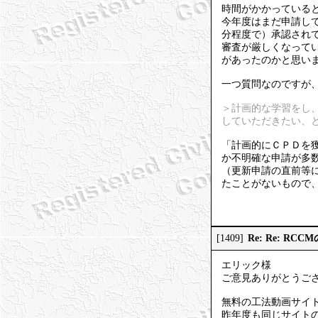
時間がかかっている
今年度はまだ申請し
分程度で）承認され
審査が厳しくなって
があったのかと思い
一つ質問なのですが
＞計画的な学習をし、
していただきたい、
「計画的にＣＰＤを
か不明確な申請が多
（更新申請の直前等
たことがないもので
Re: Re: R
[1409]
エリック様
ご意見ありがとうご
無料の工法動画サイト
昨年度も同じサイト