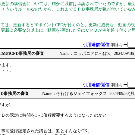
更新の講習会については、確かに以前は承認されていたのですが、最
、そういうルールなのだから、これまでＣＰＤ事務局が気が付いていな
ては、更新すると10ポイントCPDが付くのと、更新に必要な、動画の
が、更新に必要な分以上に、動画を視聴した分はＣＰＤが例年通り付くと
引用返信
/
返信
削除キー
: RCCMのCPD事務局の審査
Name：ニッポニアにっぽん 2024/09/18(水)
います。
・・・。
引用返信
/
返信
削除キー
CPD事務局の審査
Name：今行けるジェイフォックス 2024/09/30(月) 1
ですが
ＰＤの認定に時間を1～3倍程度要するようになったのかと
Ｄ事前登録認定された講習は、割とすんなりOK。