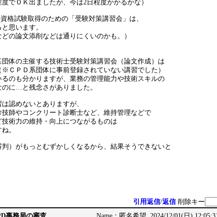
程度でＯＫ出ましたが、今は2日程度かかるかな）
の資格試験取得のための「受験対策講習会」は、
ると思います。
などの論文添削などは通りにくいのかも。）
某団体の主催する技術士受験対策講習会（論文作成）は
（※ＣＰＤ系団体に事前登録されていない講習でした）
いるのも分かりますが、業務の管理能力や技術スキルの
なのに…と残念さがありました。
習は認めないとありますが、
診技師やコンクリート診断士など、維持管理などで
ど技術力の維持・向上につながるものは
すね。
審判）がもっとむずかしくなるから、結果そうできないと
引用返信
/
返信
削除キー
CPD事務局の審査
Name：匿名希望 2024/12/01(日) 12:05:3