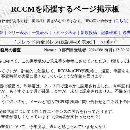
RCCMを応援するページ掲示板
い合わせがある方は、掲示板に書き込むのではなく、HPの問い合わせ（
こちら
P
｜
ツリー表示
｜
一覧表示
｜
トピック表示
｜
新規投稿
｜
記事検索
｜
過
[ スレッド内全16レス(親記事-16 表示) ] <<
0
>>
事務局の審査
Name：３部門目受験者 2024/08/19(月) 13:50:3
格に向けて、この掲示板のご意見等を参考にさせていただき、頑張って
いてですが、計画的に勉強して、RCCMのCPD事務局に、適宜、申請を
、審査時間が大幅に長くなっているような印象を受けます。
学習の審査は、昨年度は、２～３日で速やかに認定されました。今年度も同
すが、もうすぐ１ケ月が経過しますが、未だに認定されません。不備を
ました。
ように遅いのか、メールと電話でCPD事務局に問い合わせところ以下の
上の記録申請について１件１件エビデンスの照合を行っております。
り審査が厳しくなっています（担当者が変わったため？）
の審査について、今年度は、遅いと感じられていませんか？