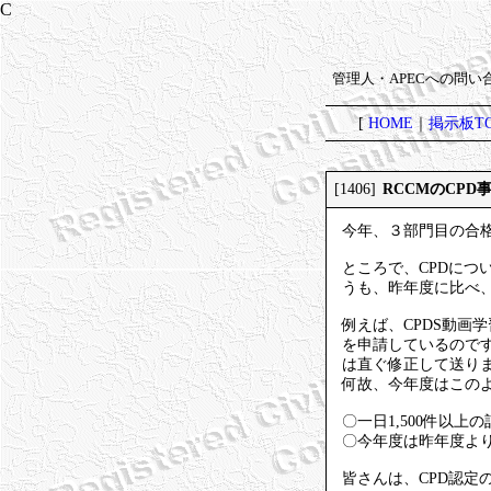
管理人・APECへの問
[
HOME
｜
掲示板TO
RCCMのCPD
[1406]
今年、３部門目の合
ところで、CPDにつ
うも、昨年度に比べ
例えば、CPDS動画
を申請しているので
は直ぐ修正して送り
何故、今年度はこの
〇一日1,500件以
〇今年度は昨年度よ
皆さんは、CPD認定