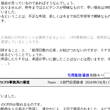
と協会が言っているのであればそうなんでしょう。
ておりませんが、昨年まではエビデンスが明確なもので、早い場合は1時
ていました。
いるということは、不正な申請、若しくは今まで自己学習等で曖昧なも
ます。
、
計画的にCPDポイントを獲得できるように、CPD事務局には、標準的
と要望しているところです。
獲得すること」と、「処理日数の公表」が結びつかないのですが、ＣＰ
数あるということでしょうか。
に申請したＣＰＤは、承認が早いに越したことはないとは思いますが、
、、、）
引用返信
/
返信
削除キー
CCMのCPD事務局の審査
Name：３部門目受験者 2024/08/19(月) 17
ざいました。
のCPDSが取れるものです。
の動画を１０本ほど申請し、速やかに１、２日で承認されました。エビ