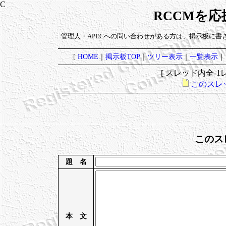
RCCMを
管理人・APECへの問い合わせがある方は、掲示板に書
[
HOME
｜
掲示板TOP
｜
ツリー表示
｜
一覧表示
｜
[ スレッド内全-1レ
このスレ
このス
題 名
本 文