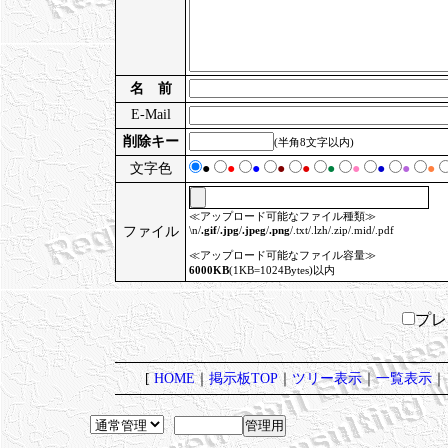
名 前
E-Mail
削除キー
(半角8文字以内)
文字色
●
●
●
●
●
●
●
●
●
●
≪アップロード可能なファイル種類≫
ファイル
\n/
.gif
/
.jpg
/
.jpeg
/
.png
/.txt/.lzh/.zip/.mid/.pdf
≪アップロード可能なファイル容量≫
6000KB
(1KB=1024Bytes)以内
プ
[
HOME
｜
掲示板TOP
｜
ツリー表示
｜
一覧表示
｜