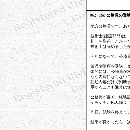
Re: 公務員の
[862]
地方公務員です。あ
技術士(建設部門)は
川」も取得したかっ
技術士は諦めました
今年になって、公務員
某添削講座を受講し
体的には、公務員が
うな内容にならない
記述内容だけで判断
示することも通常は
公務員が書く、経験
そもそも、RCCM
昨日、試験を終えまし
結果が良かったら、