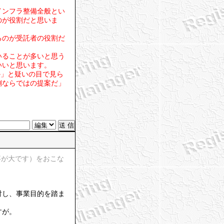
インフラ整備全般とい
のが役割だと思いま
るのが受託者の役割だ
いることが多いと思う
いいと思います。
か」と疑いの目で見ら
側ならではの提案だ」
事が大です）をおこな
討し、事業目的を踏ま
すが。