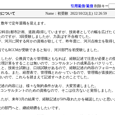
引用返信
/
返信
削除キー
受験について
Name：初受験 2022/10/22(土) 12:26:59
と数年で定年退職を迎えます。
、2科目(都市計画、道路)取得していますが、技術者としての幅を広げた
たのですが、3回受験しましたが、力及ばす不合格でした。
が、河川に関する何かの資格が欲しくて、昨年度に、河川点検士を取得
でもRCCMが受験できると知り、河川部門を初受験しました。
ましたが、公務員であり管理職ともなれば、経験記述で注意が必要との
水理計算をすることは無いので、コンサルタントの成果品をパクリって
こと。技術士試験は、口頭試験があるので、経験記述の内容のフォローが
される。また、経歴表で、管理職とわかっているので、管理職が直接的
無いので、これらを踏まえて記述すべきとのことでした。
記述の内容には、様々な制約条件があり、大変苦慮しました。
は、コンサルタントのための資格なので、そこは仕方ないと覚悟しました
たが、来年3月の結果で、経験記述が50%取れたかを確認したいと思い
次の部門へと、継続研鑽をしたいです。