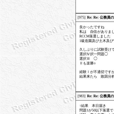
Re: Re: 公務
[975]
良かったですね
私は 自信があり
RCCM落選しました
1級造園及び土木及び
久しぶりに試験受け
選択Ⅳ択一問題◯
選択Ⅲ ◯
Ⅱも楽勝○
経験Ⅰが不適切です
結果来たら 敗因分
Re: Re: 公務
[983]
↑結果 本日届き
問題1が50以下落選