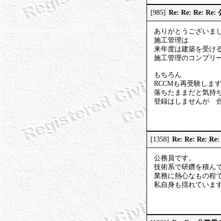
Re: Re: Re:
[985]
ありがとうございま
施工管理は
来年度は建築を受け
施工管理のコンプリ
もちろん
RCCMも再受験しま
落ちたままだと気持
登録はしませんが 
Re: Re: Re:
[1358]
公務員です。
技術系で研鑽を積ん
業務に熱心なもの程
私自身も揺れていま