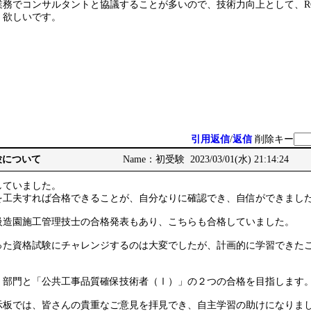
業務でコンサルタントと協議することが多いので、技術力向上として、R
、欲しいです。
引用返信
/
返信
削除キー
受験について
Name：初受験 2023/03/01(水) 21:14:24
していました。
を工夫すれば合格できることが、自分なりに確認でき、自信ができまし
級造園施工管理技士の合格発表もあり、こちらも合格していました。
った資格試験にチャレンジするのは大変でしたが、計画的に学習できた
」部門と「公共工事品質確保技術者（Ⅰ）」の２つの合格を目指します
示板では、皆さんの貴重なご意見を拝見でき、自主学習の助けになりま