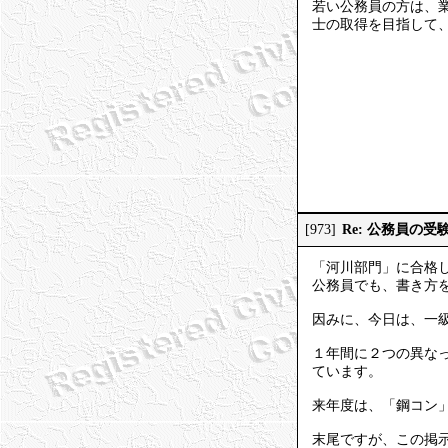
若い公務員の方は、
士の取得を目指して
Re: 公務員の
[973]
「河川部門」に合格
公務員でも、書き方
因みに、今日は、一
１年間に２つの異な
ています。
来年度は、「鋼コン
末尾ですが、この掲