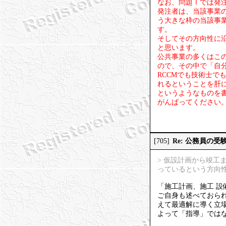
なお、問題Ⅰでは発
発注者は、当該事業
う大きな枠の当該事
す。
そしてその方向性に
と思います。
公共事業の多くはこ
ので、その中で「自
RCCMでも技術士
れるということを肝
というようなものを
がんばってください
Re: 公務員の
[705]
> 仮設計画から竣
っているという方向
「施工計画、施工 設
ご自身も述べておら
えて最適解に導く立
よって「指導」では