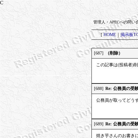
管理人・APECへの問
[
HOME
｜
掲示板TO
（削除）
[687]
この記事は(投稿者)
Re: 公務員の
[688]
公務員が取ってどう
Re: 公務員の
[689]
焼き芋さんのお書き