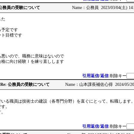
 Re: 公務員の受験について
Name：公務員 2023/03/04(土) 14:
した
る予定です
ート目標です
す
ち悪いので、職務に意味はないので
合格に向け経験Ⅰを練り直しします
引用返信
/
返信
削除キー
 Re: Re: 公務員の受験について
Name：山本課長補佐心得 2024/05/20(月
でいる職員は技術士の建設（各専門分野）を直ぐにとって、転職します
です。
す。
引用返信
/
返信
削除キー