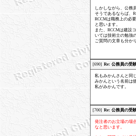
しかしながら、公務
そうであるならば、R
RCCMは職務上の
と思います。
また、RCCMは建
いては技術士の勉強
ご質問の文章も分か
Re: 公務員の
[690]
私もみかんさんと同
みかんという名前は
私がみかんです。
Re: 公務員の
[700]
発注者のお立場の場
なと思います。