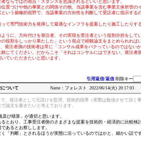
注者ならではの視点・スタンスを意識されるといいと思います。
の位置づけや他の事業との関係その他、当該事業を含む事業主体所管の
業という俯瞰的視野で、当該事業の方向性を判断して受託者に指示する
沿って専門技術力を発揮して最適なインフラを提案したり施工したりす
のように、方向付けを発注者、その実現を受注者という役割分担をして
分の役割をしっかり果たした」という視点で経験論文をまとめられれば
でも、発注者側の技術者は常に「コンサル成果をパクっているのではない
に銘じてください。だからこそ「それはコンサルにはできない、発注者
書いていただきたいと思います。
。
引用返信
/
返信
削除キー
受験について
Name：フォレスト 2022/06/14(火) 20:17:03
工まで、発注者として元請けを監理、技術的指導（実際は勉強させて頂く
性で論文を書きたいと考えております。
備及び積算」が適切と思います。
れるとおり、工事受注者側のさまざまな提案を技術的・経済的に比較検
場であるとお察しします。
なく「判断」とされるほうが実態に沿っているのではかと、細かい話で