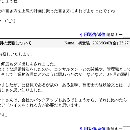
でしょうね
験の書き方を上流の計画に振った書き方にすればよかったですね
^_^;)
引用返信
/
返信
削除キー
: 公務員の受験について
Name：初受験 2023/03/03(金) 23:27
お察しいたします。
、何度もダメ出しをされました。
のような課題解決をしたのか、コンサルタントとの関係や、管理職とし
、そして、業務管理にどのように関わったのか、などなど、3ヶ月の添削
いましたが、公務員であるが故の、ある意味、技術士の経験論文とは、
難しさを思い知りました。
ントさんは、会社のバックアップもあるでしょうから、それに比べたら
なアドバイスをくれる方が必要だと思います。
です。
引用返信
/
返信
削除キー