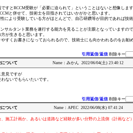
員ですとRCCM受験が「必要に迫られて」ということはないと想像しま
CCMと併せて、技術士を目指されてはいかがかと思います。
必要性により受験している方がほとんどで、自己研鑽等が目的であれば技
設コンサルタント業務を遂行する能力を見ることが主眼となっていますの
の方が生きると思います。
りやすくお書きになっておられるので、技術士にも向かわれるのをお勧
引用返信
/
返信
削除キー
受験について
Name：みかん 2022/06/04(土) 23:40:12
じ意見ですが
使わないでもらいたいです。
引用返信
/
返信
削除キー
受験について
Name：APEC 2022/06/08(水) 07:41:24
合、施工計画か、あるいは道路など経験が多い分野の上流側（計画など