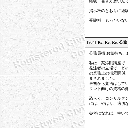
経験 書き方悪いん
掲示板のとおりに経
受験料 もったいない (
Re: Re: Re
[984]
公務員様 お気持ち、
私は、某添削講座で
発注者の立場で、ど
の業務上の指示関係
まされました。
最初から覚悟はして
タント向けの資格の
恐らく、コンサルタ
には、やはり、適切
参考になれば、幸い