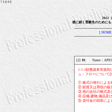
202
後に続く受験生のためにも
[
HOME
01
[2]
Name：APEC 
1-1-1財務諸表等
ュ・フローについて
① 株式の発行による
② 財貨又は用役の販
③ 他の会社の株式
④ 設備,建物,備品
⑤ 貸付金の回収によ