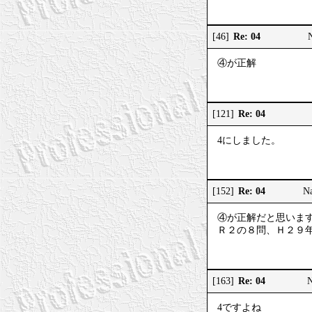
Re: 04
[46]
④が正解
Re: 04
[121]
4にしました。
Re: 04
[152]
N
④が正解だと思いま
Ｒ２の８問、Ｈ２９
Re: 04
[163]
4ですよね