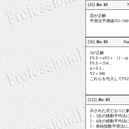
Re: 03
[45]
⑤が正解
平滑法予測値351>340
Re: 03
[56]
Na
5が正解
FS３＝αY2＋ （1－α) 
FS３＝354，
α＝0.3，
Y2＝340
これらを代入してFS
Re: 03
[122]
示された式どおりに
1：3次の移動平均法によ
2：4次の移動平均法によ
3：単純指数平滑法によ