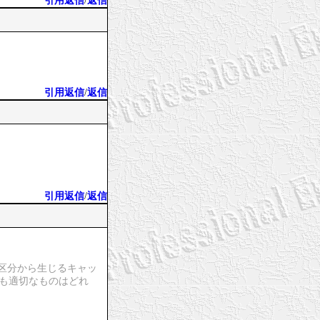
引用返信
/
返信
引用返信
/
返信
引用返信
/
返信
3区分から生じるキャッ
最も適切なものはどれ