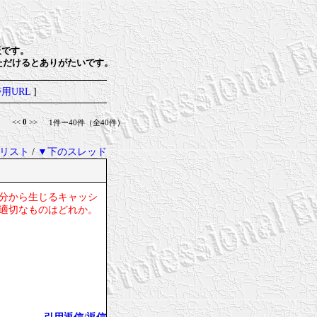
板です。
ただけるとありがたいです。
用URL
]
<<
0
>>
1件ー40件（全40件）
事リスト
/
▼下のスレッド
区分から生じるキャッシ
も適切なものはどれか。