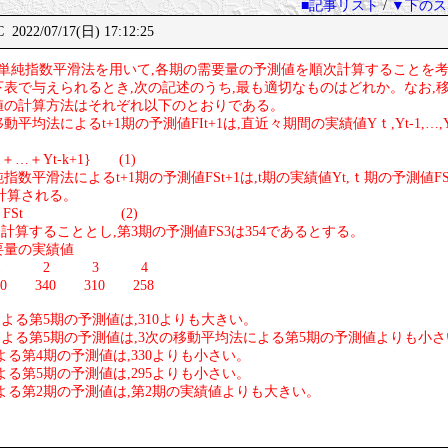
■記事リスト
/
▼下のス
2022/07/17(日) 17:12:25
法又は単純指数平滑法を用いて,各期の需要量の予測値を順次計算することを
表で与えられるとき,次の記述のうち,最も適切なものはどれか。なお,
値の計算方法はそれぞれ以下のとおりである。
均法によるt+1期の予測値FIt+1は,直近々期間の実績値Yｔ,Yt-1,…,Yt
-1＋…＋Yt-k+1} (1)
平滑法によるt+1期の予測値FSt+1は,t期の実績値Yt,ｔ期の予測値FSt及
り計算される。
1－α) FSt (2)
て計算することとし,第3期の予測値FS3は354であるとする。
の実績値
2 3 4
 340 310 258
よる第5期の予測値は,310よりも大きい。
による第5期の予測値は,3次の移動平均法による第5期の予測値よりも小
よる第4期の予測値は,330よりも小さい。
よる第5期の予測値は,295よりも小さい。
よる第2期の予測値は,第2期の実績値よりも大きい。