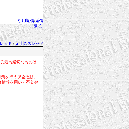
引用返信
/
返信
[
返信
]
レッド
/
▲上のスレッド
して,最も適切なものは
対策を行う保全活動。
又は情報を用いて不良や