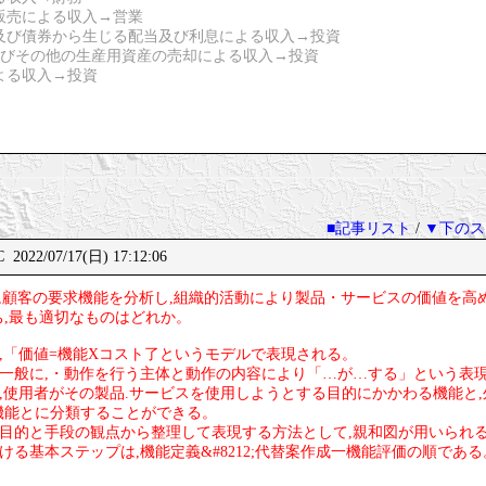
の販売による収入→営業
式及び債券から生じる配当及び利息による収入→投資
備品及びその他の生産用資産の売却による収入→投資
による収入→投資
■記事リスト
/
▼下のス
2022/07/17(日) 17:12:06
VE)は,顧客の要求機能を分析し,組織的活動により製品・サービスの価値を
,最も適切なものはどれか。
は,「価値=機能Xコスト了というモデルで表現される。
は一般に,・動作を行う主体と動作の内容により「…が…する」という表
は,使用者がその製品.サービスを使用しようとする目的にかかわる機能と
機能とに分類することができる。
を目的と手段の観点から整理して表現する方法として,親和図が用いられ
おける基本ステップは,機能定義&#8212;代替案作成一機能評価の順である