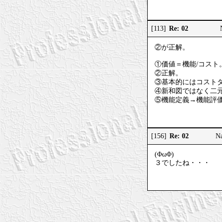
Re: 02
[113]
②が正解。
①価値＝機能/コスト
②正解。
③基本的にはコスト
④新和図ではなく二元
⑤機能定義→機能評
Re: 02
[156]
N
(ΦωΦ)
３でしたね・・・