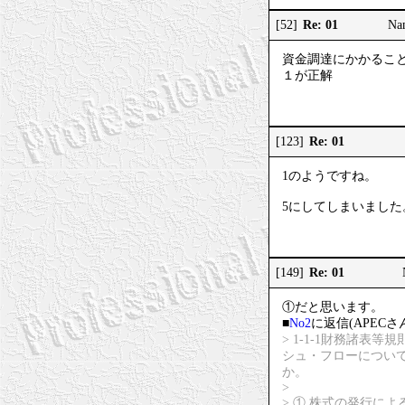
Re: 01
[52]
Na
資金調達にかかるこ
１が正解
Re: 01
[123]
1のようですね。
5にしてしまいました
Re: 01
[149]
①だと思います。
■
No2
に返信(APECさ
> 1-1-1財務諸
シュ・フローについ
か。
>
> ① 株式の発行に