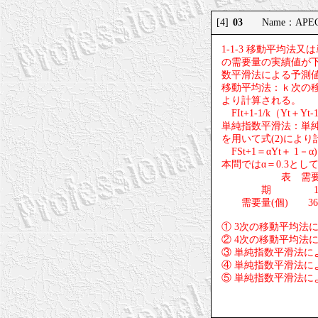
03
[4]
Name：APEC 
1-1-3 移動平均
の需要量の実績値が下
数平滑法による予測
移動平均法：ｋ次の移動平
より計算される。
FIt+1-1/k（Yt＋Yt
単純指数平滑法：単純指数
を用いて式(2)によ
FSt+1＝αYt＋ 
本問ではα＝0.3とし
表 需要量
期 1 
需要量(個) 360
① 3次の移動平均法に
② 4次の移動平均法
③ 単純指数平滑法に
④ 単純指数平滑法に
⑤ 単純指数平滑法に