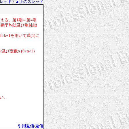
レッド
/
▲上のスレッド
考える。第1期～第4期
移動平均法及び単純指
-k+1を用いて式(1)に
び定数α (0<α<1）
さい。
引用返信
/
返信