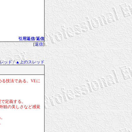
引用返信
/
返信
[
返信
]
レッド
/
▲上のスレッド
高める技法である。VEに
現で定義する。
,外観の美しさなど感覚
る。
。