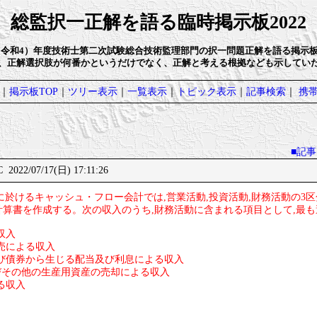
総監択一正解を語る臨時掲示板2022
2（令和4）年度技術士第二次試験総合技術監理部門の択一問題正解を語る掲示
、正解選択肢が何番かというだけでなく、正解と考える根拠なども示してい
｜
掲示板TOP
｜
ツリー表示
｜
一覧表示
｜
トピック表示
｜
記事検索
｜
携帯
■記
2022/07/17(日) 17:11:26
規則に於けるキャッシュ・フロー会計では,営業活動,投資活動,財務活動の3
計算書を作成する。次の収入のうち,財務活動に含まれる項目として,最
収入
売による収入
及び債券から生じる配当及び利息による収入
及びその他の生産用資産の売却による収入
る収入