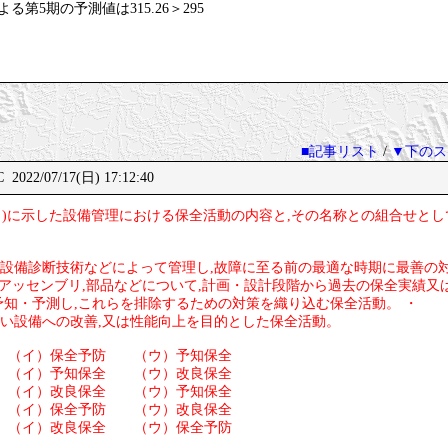
第5期の予測値は315.26＞295
■記事リスト
/
▼下のス
2022/07/17(日) 17:12:40
)～ (ウ)に示した設備管理における保全活動の内容と,その名称との組合せと
を設備診断技術などによって管理し,故障に至る前の最適な時期に最善の
ット,アッセンブリ,部品などについて,計画・設計段階から過去の保全実績
知・予測し,これらを排除するための対策を織り込む保全活動。 ・
くい設備への改善,又は性能向上を目的とした保全活動。
 （イ）保全予防 （ウ）予知保全
 （イ）予知保全 （ウ）改良保全
 （イ）改良保全 （ウ）予知保全
 （イ）保全予防 （ウ）改良保全
 （イ）改良保全 （ウ）保全予防