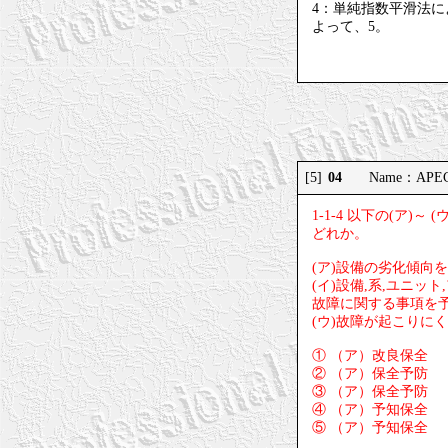
4：単純指数平滑法による
よって、5。
04
[5]
Name：APEC 
1-1-4 以下の(ア
どれか。
(ア)設備の劣化傾向
(イ)設備,系,ユニ
故障に関する事項を予
(ウ)故障が起こりに
① （ア）改良保全
② （ア）保全予防
③ （ア）保全予防
④ （ア）予知保全
⑤ （ア）予知保全