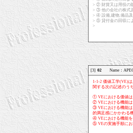
> ② 財貨又は用役
> ③ 他の会社の株
> ④ 設備,建物,
> ⑤ 貸付金の回収
>
02
[3]
Name：APEC 
1-1-2 価値工学(
関する次の記述のうち
① VEにおける価値
② VEにおける機能
③ VEにおける機能
的満足感にかかわる
④ VEにおける機能
⑤ VEの実施手順に