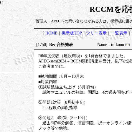
RCCMを
管理人・APECへの問い合わせがある方は、掲示板に書
[
HOME
｜
掲示板TOP
｜
ツリー表示
｜
一覧表示
｜
Re: 合格発表
[1750]
Name：tu-kunn
2
R6年度受験（建設環境）を1発合格できました。
APEC-semi2024～RCCM添削講座を受け、以下
ご参考までに。
■勉強期間：8月～10月末
■対策内容
①試験勉強立ち上げ（8月初旬）
試験マニュアルの熟読。問題2、4の過去問を3
②問題1対策（8月初中旬）
2回程度の添削指導
③問題2、4対策（8～10月）
過去問7年分解答、演習問題、択一オンライン練習
ノック等で勉強。