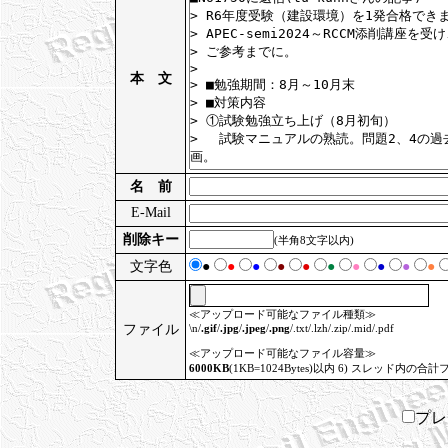
本 文
名 前
E-Mail
削除キー
(半角8文字以内)
文字色
●
●
●
●
●
●
●
●
●
●
≪アップロード可能なファイル種類≫
ファイル
\n/
.gif
/
.jpg
/
.jpeg
/
.png
/.txt/.lzh/.zip/.mid/.pdf
≪アップロード可能なファイル容量≫
6000KB
(1KB=1024Bytes)以内 6) スレッド内の合計
プ