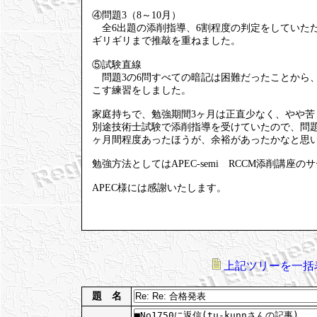
④問題3（8～10月）
全6出題の添削指導、6割程度の判定をしていた
ギリギリまで推敲を重ねました。
⑤試験直線
問題3の6問すべての暗記は困難だったことから
こす練習をしました。
家庭持ちで、勉強期間3ヶ月は正直少なく、やや苦
別途技術士試験で添削指導を受けていたので、問題
ヶ月間程度あったほうが、余裕があったかなと思
勉強方法としてはAPEC-semi RCCM添削講
APEC様には感謝いたします。
上記ツリーを一括
題 名