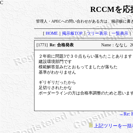
RCCMを
管理人・APECへの問い合わせがある方は、掲示板に書
[
HOME
｜
掲示板TOP
｜
ツリー表示
｜
一覧表示
｜
Re: 合格発表
[1771]
Name：ななし 2025
２年前に問題3で３０点もらい落ちたことあります
建設環境部門です
模範解答並みだとおもってましたが落ちた
基準がわかりません
ギリギリだったから
足切りされたかな
ボーダーラインの方は合格率調整のためと思いま
→Re:
上記ツリーを一括