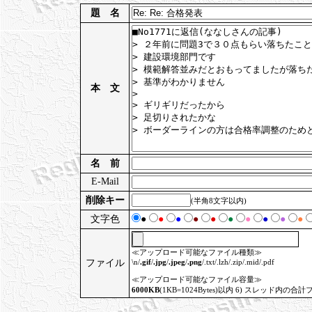
題 名
本 文
名 前
E-Mail
削除キー
(半角8文字以内)
文字色
●
●
●
●
●
●
●
●
●
●
≪アップロード可能なファイル種類≫
ファイル
\n/
.gif
/
.jpg
/
.jpeg
/
.png
/.txt/.lzh/.zip/.mid/.pdf
≪アップロード可能なファイル容量≫
6000KB
(1KB=1024Bytes)以内 6) スレッド内の合計