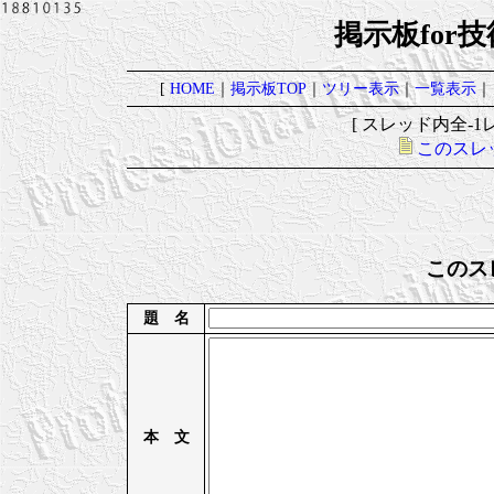
掲示板for
[
HOME
｜
掲示板TOP
｜
ツリー表示
｜
一覧表示
｜
[ スレッド内全-1レ
このスレ
このス
題 名
本 文