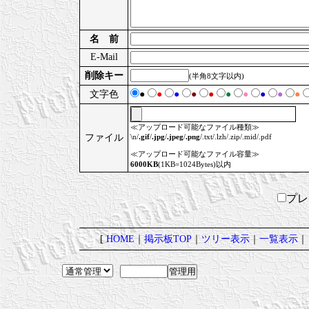
名 前
E-Mail
削除キー
(半角8文字以内)
文字色
●
●
●
●
●
●
●
●
●
●
≪アップロード可能なファイル種類≫
ファイル
\n/
.gif
/
.jpg
/
.jpeg
/
.png
/.txt/.lzh/.zip/.mid/.pdf
≪アップロード可能なファイル容量≫
6000KB
(1KB=1024Bytes)以内
プ
[
HOME
｜
掲示板TOP
｜
ツリー表示
｜
一覧表示
｜