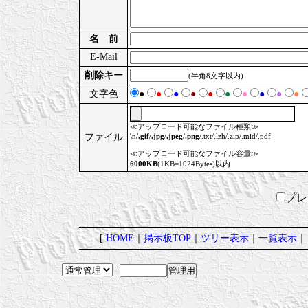
名 前
E-Mail
削除キー
(半角8文字以内)
文字色
●
●
●
●
●
●
●
●
●
●
≪アップロード可能なファイル種類≫
ファイル
\n/
.gif
/
.jpg
/
.jpeg
/
.png
/.txt/.lzh/.zip/.mid/.pdf
≪アップロード可能なファイル容量≫
6000KB
(1KB=1024Bytes)以内
プ
[
HOME
｜
掲示板TOP
｜
ツリー表示
｜
一覧表示
｜