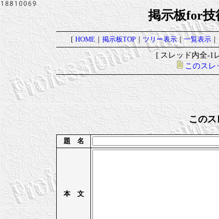
掲示板for
[
HOME
｜
掲示板TOP
｜
ツリー表示
｜
一覧表示
｜
[ スレッド内全-1レ
このスレ
このス
題 名
本 文