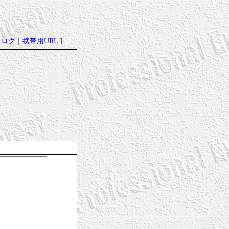
去ログ
｜
携帯用URL
]