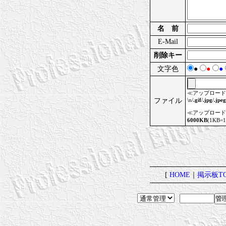
名 前
E-Mail
削除キー
文字色
●
●
●
≪アップロード
ファイル
\n/
.gif
/
.jpg
/
.jpeg
≪アップロード
6000KB
(1KB=
[
HOME
｜
掲示板TO