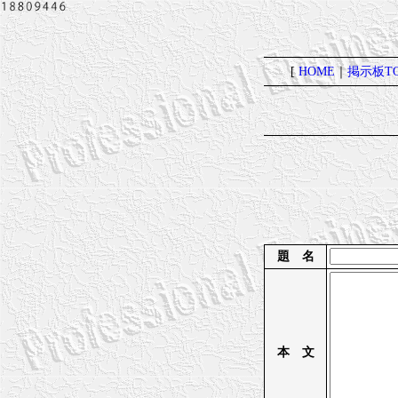
[
HOME
｜
掲示板TO
題 名
本 文