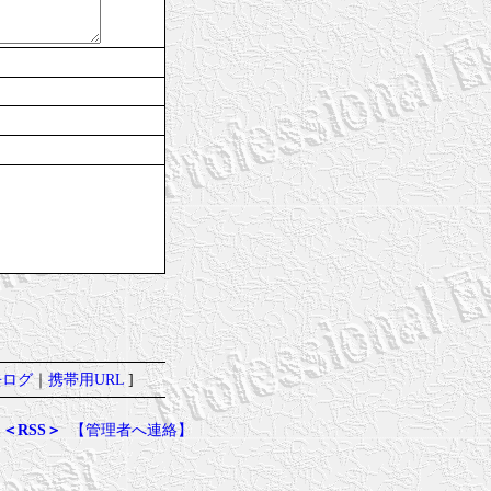
去ログ
｜
携帯用URL
]
＜RSS＞
【管理者へ連絡】