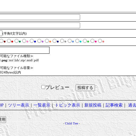
(半角8文字以内)
●
●
●
●
●
●
●
●
●
●
●
●
●
●
可能なファイル種類≫
/
.png
/.txt/.lzh/.zip/.mid/.pdf
可能なファイル容量≫
1024Bytes)以内
プレビュー
P
｜
ツリー表示
｜
一覧表示
｜
トピック表示
｜
新規投稿
｜
記事検索
｜
過
-
Child Tree
-