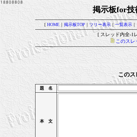
掲示板for
[
HOME
｜
掲示板TOP
｜
ツリー表示
｜
一覧表示
｜
[ スレッド内全-1レ
このスレ
このス
題 名
本 文