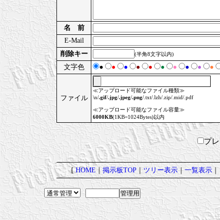
名 前
E-Mail
削除キー
(半角8文字以内)
文字色
●
●
●
●
●
●
●
●
●
●
≪アップロード可能なファイル種類≫
ファイル
\n/
.gif
/
.jpg
/
.jpeg
/
.png
/.txt/.lzh/.zip/.mid/.pdf
≪アップロード可能なファイル容量≫
6000KB
(1KB=1024Bytes)以内
プ
[
HOME
｜
掲示板TOP
｜
ツリー表示
｜
一覧表示
｜