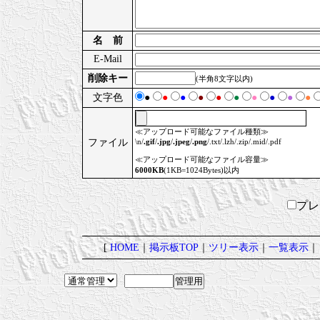
名 前
E-Mail
削除キー
(半角8文字以内)
文字色
●
●
●
●
●
●
●
●
●
●
≪アップロード可能なファイル種類≫
ファイル
\n/
.gif
/
.jpg
/
.jpeg
/
.png
/.txt/.lzh/.zip/.mid/.pdf
≪アップロード可能なファイル容量≫
6000KB
(1KB=1024Bytes)以内
プ
[
HOME
｜
掲示板TOP
｜
ツリー表示
｜
一覧表示
｜