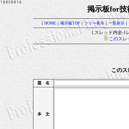
掲示板for
[
HOME
｜
掲示板TOP
｜
ツリー表示
｜
一覧表示
｜
[ スレッド内全-1レ
このスレ
このス
題 名
本 文