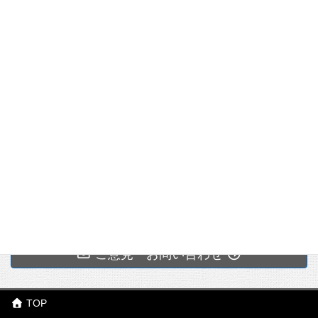
動画
2024(
3)～
出願
対策
セミ
ナー
上記机上講義用のセミナーテキスト（2024年度版）で
テキ
すが、基本的に2025年度版と変わりません。
スト
2024
ご意見・お問い合わせ
TOP