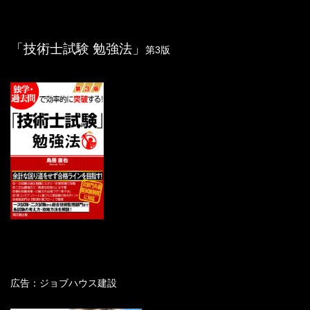
「技術士試験 勉強法」
第3版
0点の分野があっても不合格に
はなりません
【分野の基礎知識】
設計理論の基礎知識
(
3) 自信のある問題から順に解いていく。
基本概念
設計とは････概念をモノの形にし、その作り
方を具体的に指示すること、モノを作るため
に必要な情報を全て作り出すこと
思考展開：要求機能→機能→機構→構造
まず作ろうとするモノを明確にする。目的が
広告：ジョブハウス建設
なければ設計ではない。
設計には、創造的設計（前例なし、新たに設