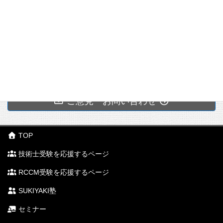
題
説
題
説
学
1問あたりの点数は、○か×かしかない。中間点というも
の
のはない。
他
2022年
詳しくみる
→わからない問題は、きっぱり捨ててしまったほうが
信
○
○
○
○
度
よい。
頼
2023年
工
正確な知識はいらないことが多い。
度
学
→正確に記憶するのではなく、だいたいのイメージで
覚える勉強をする。
2024年
コ
正解を選ぶのが目的。それ以外の答えは不要。
度
ス
→大小比較問題では個々の選択肢の数値は不要です。
ご意見・お問い合わせ
ト
○
○
○
○
2025年
たとえばこんな例
最
度
小
自信のある問題から解いていく。
化
TOP
２．過去問題等
合格ラインに達したと思ったら、さっさと次の分野の
最
利
技術士受験を応援するページ
問題に行く。
適
益
あれこれ悩まない。スパッスパッとふんぎりよく解い
化
最
○
○
○
○
○
○
RCCM受験を応援するページ
種別
試験年度
ていく
大
SUKIYAKI塾
化
2024（令和7）年度
セミナー
待
2024（令和6）年度
とにかく1問目から順
ち