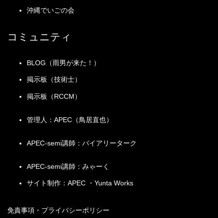
法、設
○
○
○
○
沖縄でいごの会
2011（平成23）年度
計責任
2013～2024年度の問題と
コミュニティ
全体
a) ◎の数×(0.8～1.0)
正解解説をまとめたもの
【分野の基本対策】
b) ○の数×(0.5～0.8)
c) △の数×(0.3～0.5)
BLOG（雨男が来た！）
d) ×の数×(0.0～0.2)
掲示板（技術士）
掲示板（RCCM）
管理人：APEC（鳥居直也）
APEC-semi講師：バイアリーターク
APEC-semi講師：みゃーく
サイト制作：APEC ・Yunta Works
免責事項・プライバシーポリシー