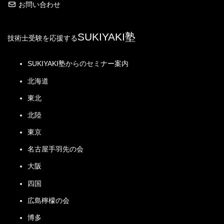
に解いていく
解答するまで次の問
○
○
○
○
お問い合わせ
2023（令和5）年度
行
題に進まない
列
2022（令和4）年度
（文章題の問題）
SUKIYAKI塾
工学基
次の中で誤っているものはどれ
…問題文はごく短い
技術士受験を応援する
2021（令和3）年度
礎、設
○
○
○
○
○
○
○
○
○
か
計基礎
①･･････････
…選択肢が文章になって
2020（令和2）年度
SUKIYAKI塾からのセミナー案内
②･･････････
いる
ネット
2019（令和1）年度
再試験
⑤･･････････
(1)
まず最初に、一度全体を見渡し、問題を分類する。
北海道
ワーク
○
○
○
○
すぐにパッと解けそうな問題 ･････◎
工程
2019（令和1）年度
（計算問題の問題）
東北
…問題文が長い
少し考えたら解けそうな問題 ････○
年度別
次の･･････
品質管
2018（平成30）年度
北陸
考えたら解けるかもしれない問題････△
･････････
理、統
○
○
○
○
○
わからない、解けそうにない問題････×
･････････
東京
2018（平成29）年度
計管理
･････････
…選択肢が数値になって
名古屋手羽先の会
①0.1 ②0.2 ③0.3 ････
(2) 予想得点を概算する。
2016（平成28）年度
ユニバ
い
る
⑤0.5
ーサル
大阪
2015（平成27）年度
デザイ
○
○
○
○
○
○
四国
ン、人
2014（平成26）年度
に優し
広島檸檬の会
2013（平成25）年度
い設計
博多
2012（平成24）年度
PL