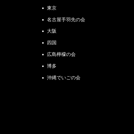
履行期間は業務実績証明書との整合を
3例がいずれも業務実績証明書に記載
東京
月15日だと期間は4ヶ月ですが、こ
RCCMとしてふさわしい規模・内容・
そういった場合は日まで書いたほうが
技術上の問題点がRCCMにふさわしい
名古屋手羽先の会
以上ですが、これらの事項は出願時
業務実施上の問題点が管理上の問題で
大阪
う。
技術士のような創意工夫はいらないが
業務の目的（100文字以内）
四国
といったことがクリアできていれば大丈
業務の目的を事業目的まで含めて記
その場でテーマから全部アドリブで考え
広島檸檬の会
ピールできます。
っておくことが確実です。
「こういう事業に伴い、こういう成果
博多
手書きからCBT試験への変更に伴う変
果として求められているものをしっか
沖縄でいごの会
事業目的と業務目的を時に混同して
キーボード入力になるが、いつも仕事
の業務が事業目的達成のために担って
誤変換しやすい。そのことを頭に置い
業務目的は発注者ニーズです。業務
2019年度までの各項目（設問）の文
思っていることで、「発注者ニーズは
してカウントされるが、改行はカウン
務目的を業務の中で実現することを考
業務の目的というより、業務概要を
文字数
なぜ業務の目的を書くかというと、
っかり把握しておくことが非常に重要
業務の名称
50