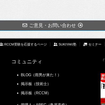
タント業務の内容を書く
書いた人、施工計画部門以外で工事監督などコンサルタント業
務のうち、残り1つは次の7項目について、1600字以内で記述しな
できるだけ王道に近い内容の、また調査・設計などコンサルタ
に記述し、冒頭の［ ］内には業務実績証明書記載欄の番号を
ご意見・お問い合わせ
。
うから、あらかじめ作って練り上げた文章を丸暗記して機械的
ても書ける人、大筋や章立てだけ決めておいて文章はその場で
RCCM受験を応援するページ
SUKIYAKI塾
セミナー
ば
十分練った文章を作っておく
ことが確実です。
いるので、暗記しておく場合には文字数を間違えないようにし
「
コミュニティ
てください。
字、25文字、25文字以内）
時点での評価他の解答例をそのまま利用するなど技術者倫理に抵触す
と同じである必要はありません。契約内容をいちいち確認した
BLOG（雨男が来た！）
発注者の立場から記述してください。
工事その1工事 設計委託業務」などという業務名よりも、「一
掲示板（技術士）
掲示板（RCCM）
す。もし下請けの場合は元請けを書きましょう。ただそれだと
者倫理に抵触するような場合には採点されません。
注：○○県△△事務所）」というようにしてもいいでしょう。
て発注者の立場から記述してください。
管理人：APEC（鳥居直也）