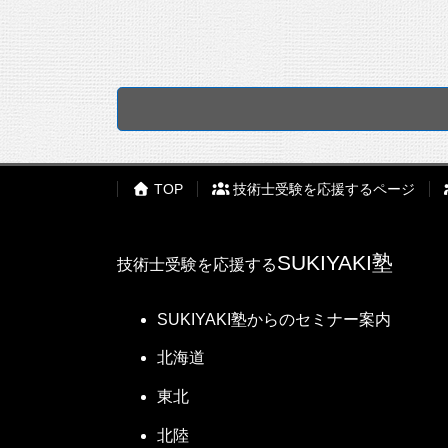
受験部門に合わせた内容＆コンサル
(2) 業務の目的
受験部門から外れた内容の経験論文を
(3) 業務の内容
という例が少なからずあります。
(4) あなたの果たした役割前問の3つの業
このことを十分踏まえて、受験部門の
解答用紙の中では、【経験業務その3】
事監督でもよい）事例を選びましょう
(1) 業務の名称、発注者名、履行期間
論文は十分に練りこんでおく
(2) 業務の目的
問題はまずもって変わらないでしょ
その場でテーマからアドリブで考え
TOP
技術士受験を応援するページ
(3) 業務の内容
いでしょうが、そういう自身がなけれ
(4) あなたの果たした役割
なお、項目ごとの文字数が決まって
(5) 技術上の問題点とその対応
SUKIYAKI塾
技術士受験を応援する
ら
）で文字数を確認しながら練り上げ
(6) 業務の実施上の問題点とその対応
業務の名称、発注者、履行期間（50文
(7) 上記(5)(6)の対応について、現
業務の名称は、必ずしも契約業務名
SUKIYAKI塾からのセミナー案内
発注者の方は、担当した発注業務について
やすい業務名が一番です。「道路改良
北海道
うがよほどいいです。
東北
発注者名は直接の発注者名を書きま
・他の解答例をそのまま利用するなど技術
えば「発注者名：○○株式会社（元発
・発注者の方は、担当した発注業務につい
北陸