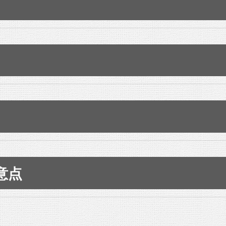
こちら
ていた問題文は以下のようなものでした。
は業務実績証明書記載欄の番号を記入しなさい。」という部分
例を選ぶ
業務実績証明書に記載した技術的責任者あるいは担当者として実
から、必ず守りましょう。「こういった指示を守れないような
意点
0字以内で記述しなさい。解答用紙の中では、【経験業務その1
たりしかねないので、管理技術者の資格であるRCCMにはふ
号を記入しなさい。
務実績証明書とまったく整合していない）と問題1が0点になり
読みにくいと即アウト
あります。業務実績証明書との整合性をあまく見てはいけません