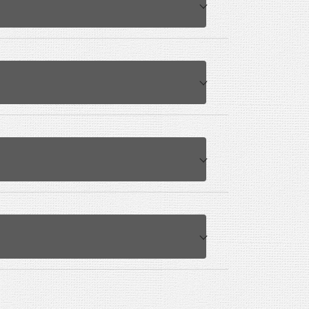
は少し変わりましたが、設問本体は変わっ
際に行った業務の中から3つ選び、このな
人は、実際の業務でも発注者からの指示事
】と【経験業務その2】に記述し、冒頭の
さわしくない」と考えられて一発不合格にな
ます。業務名が業務実績証明書に記載のもの
。