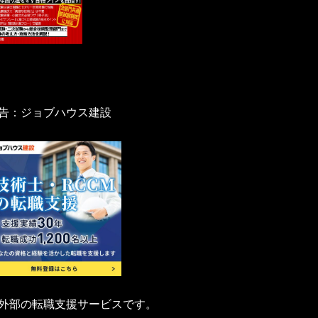
要はありませんが、たとえば4月15日～8
内容等が整合している。
績証明書と整合しなくなることがあります。
一句までしっかり整合させておきましょ
むという管理技術者に求められる資質がア
告：ジョブハウス建設
うのもまず不可です。十分練った文章を作
が担当する業務の位置づけ、そして業務成
業は複数の業務から成っており、それぞれ
つも使っている日本語入力辞書ではないから
。業務目的とは発注者がこうしてほしいと
れに文字数制限がある。スペースは1文字と
把握することが重要です。そして、その業
要求やその背景にある社会的要求などをし
外部の転職支援サービスです。