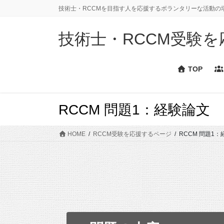
コ
ナ
技術士・RCCMを目指す人を応援するボランタリーな活動の
ン
ビ
テ
ゲ
技術士・RCCM受験を応援
ン
ー
ツ
シ
に
ョ
TOP
移
ン
動
に
移
RCCM 問題1：経験論文
動
HOME
RCCM受験を応援するページ
RCCM 問題1