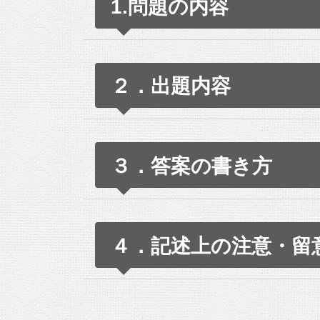
1.問題の内容
２．出題内容
問題1は、2019年度ヰz年に公開され
CBT試験になって「冒頭の［ ］内に
３．答案の書き方
ていません。
必ず業務実績証明書記載業務から事
あなたが受験しようとする部門について、
問題文で指定されていることなのです
４．記述上の注意・留
かの2つは次の4項目についてそれぞれ40
項を無視したり勝手に解釈してしまっ
っても文句はいえません。
［ ］内には業務実績証明書記載欄の番
番号を間違える（番号と内容の対応が、業
読みやすく
と大きく異なっていても0点になることが
(1) 業務の名称、発注者名、履行期間