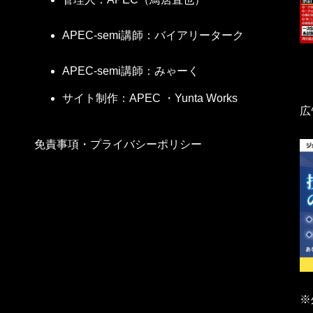
考えると、和暦で書いたほうがいいでしょう。日までは書く必
の事例で、業務の名称や発注者、履行期間、業務上の役職、実施
れを「4月～8月」と書くと5ヶ月になってしまい、月数が業務実
重要度・役割分担の仕事が3例記述されている。
APEC-semi講師：バイアリーターク
いいでしょう。
レベルの問題で、解決策が専門技術によるものである。
に提出した業務実績と照合される可能性がありますから、一言
、解決策が管理技術によるものである。
APEC-semi講師：みゃーく
、着実で、試行錯誤・対処療法的な解決ではない。
サイト制作：APEC ・Yunta Works
夫です。
述することで、事業全体を見渡す俯瞰的視野から業務に取り組
広
るのは論外、大筋や章立てだけ決めておいてその場で詳述とい
免責事項・プライバシーポリシー
を上げることを目的とする」というように、事業の中での自分
化は、以下のとおりです。
り書くということです。
、事業目的を業務目的として書いてしまう方がおられます。事
で使っているキーボードではないからミスタッチしやすく、い
いることがあります。それが業務目的です。
て入力すること。
目的はコンサルタントが自分勝手に決めたりしてはいけません
字数制限は変わらない。項目ごとに入力エリアがあって、それぞ
何だろう」と考え、設計書や仕様書、打合せ等を通じてそれを
トされない。
えるのがコンサルタント業務です。
書いてしまっている例が多くあります。
業務1
業務２
業務3
建設コンサルタント業務が、どんな目的で発注されたか、顧客
※
だからです。
●
●
●