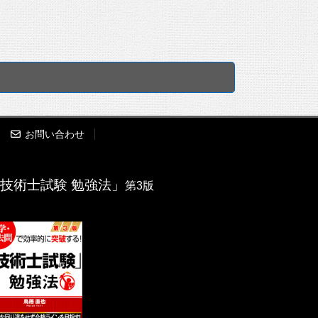
務以外の業務内容を書いた人は0点になった
さい。
ント業務に絞って（施工計画部門に限り工
記入しなさい。
に書きまくることができます。
組み立てることができる人はそうすればい
お問い合わせ
ましょう。入力練習用のフォーム（
こち
技術士試験 勉強法」
第3版
るような場合には採点されません。
りしませんし、何よりも業務内容がわかり
般県道○○線 道路改良設計委託業務」のほ
公共事業かどうかがわからないので、たと