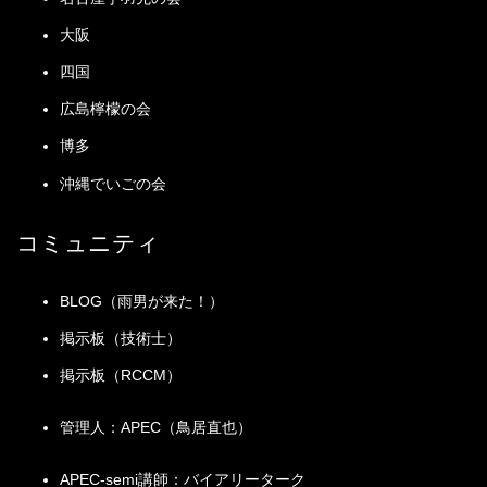
・記載場所変更やインデント変更など
この改良の過程では様々なフェーズで個別の技術改
大阪
善が行われるが、そのためには多くの技術者がそれぞ
・全体にキーワード数が多めだったので、出題の
安全
れの能力を十分に発揮できるための仕組み、要素技術
四国
可能性が低いと思われるものを中心に削除
管理
の知見など様々な情報を結集するための仕組みなどが
・記載場所や順序の変更
広島檸檬の会
必要である。また、事故を未然に防止する技術や事故
社会
時でも利用者の安全を確保する技術、騒音防止や有害
・デカップリングなど追加したが削除も行いキー
博多
環境
排出物の抑制など周辺環境に与える負荷を抑える社会
ワードの数は変わっていない
管理
沖縄でいごの会
環境の保全に関する技術などを適切に使用し、製造
ネットを活用して知識を深める ＜用語集詳細版＞
物・製品の製造を行っていくための仕組みも必要であ
コミュニティ
る。
このような
仕組みを継続的に運用し様々な科学技術
BLOG（雨男が来た！）
の活用を行っていくには、それぞれの要求事項を個別
掲示板（技術士）
に管理するだけでは不十分
である。
業務全般を見渡し
た俯瞰的な把握・分析に基づき、複数の要求事項を総
掲示板（RCCM）
合的に判断することによって全体的に監理
していくこ
とが必要となる。このような背景から、上述のような
管理人：APEC（鳥居直也）
能力を持った人材を育成し活用を図るため、技術士の
ひとつの部門として「総合技術監理部門」が導入され
APEC-semi講師：バイアリーターク