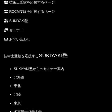
し
科学技術そのものは巨大化・総合化・複雑化が進展
技術士受験を応援するページ
和2）年
和元）年
成30）年
成29）年
成28）年
総監口頭試験の内容
しており、その発達を個別の技術開発や技術改善のみ
度
度
度
度
度
RCCM受験を応援するページ
によって推進することは難しい状況
になりつつある。
2015（平
2014（平
2013（平
2012（平
2011（平
つまり、科学技術を発展させるのは一部の専門家の努
SUKIYAKI塾
成27）年
成26）年
成25）年
成24）年
成23）年
力だけでは難しく、企業や研究機関などの組織活動が
度
度
度
度
度
技術の有効性を発揮するための大きな基盤となってき
セミナー
ているのである。また、それに伴って事故や環境汚染
2010（平
2009（平
2008（平
2007（平
お問い合わせ
が生じた場合の社会への影響も、従来に比して遥かに
成22）年
成21）年
成20）年
成19）年
大きなものとなってきている。
度
度
度
度
SUKIYAKI塾
技術士受験を応援する
一例として、科学技術業務の結果として産み出され
経済
・原価管理・管理会計にライフサイクルコスティ
る製造物・製品を考えてみよう。近年の製造物・製品
性管
ング等追加
SUKIYAKI塾からのセミナー案内
の多くは、その概念が想起されても直ぐには具現化で
理
・財務会計に包括利益といったキーワードを追加
きず、工夫や試行錯誤の結果ようやく具現化されて
北海道
・労務関係法に障害者差別解消法を追加、法律名
も、初期段階では高価であるとか、品質を保持できな
人的
でないキーワードを削除
東北
いとか、安全性に問題があるなど、様々な不安定要素
資源
・人材開発の対人能力にコーチングやネゴシエー
を内包する。その後、時間をかけて技術的な努力を積
管理
北陸
ションを情報管理から移動
み上げ、品質の向上やコストの低減を図っていくこと
東京
によって、ようやく一般の人々が広く利用できる優れ
・人工知能に大規模言語モデルやオープンデータ
情報
追加などいくつかキーワード追加
た製造物や製品にまで仕上がるのである。
名古屋手羽先の会
管理