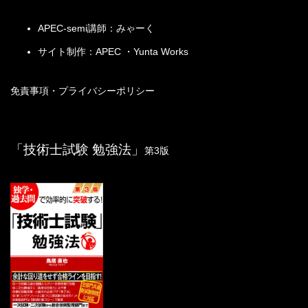
経歴の説明、受験動機など
た。ここで「監理」という文字を使用しているのは、
総合技術監理が各管理活動やその他の内容を総合して
APEC-semi講師：みゃーく
監督する概念であることを明確にするためである。
管理技術力を身に
現代の科学技術はもはや一部の専門家が推進し一部
サイト制作：APEC ・Yunta Works
つけてきた過程を説明する
の人がそれを利用するという性格のものでなく、科学
技術の行使がたとえ小さなものであってもその影響が
免責事項・プライバシーポリシー
地球的規模に及ぶ可能性があり、そのような状況の中
で自らが携わる技術業務が社会全体に与える影響を正
しく把握し、社会規範や組織倫理から定まる行動規範
を自らの良心に基づいて遵守する高い倫理観を持った
「技術士試験 勉強法」
第3版
総合技術監理技術者が必要とされているのである。
用語を増やしていく ＜用語集拡張版＞