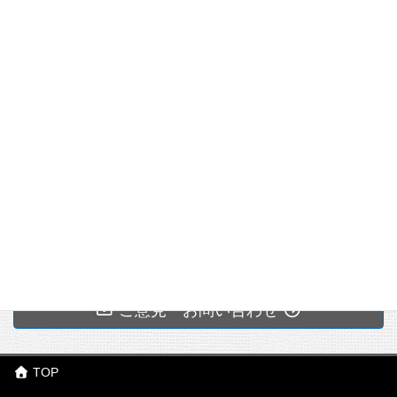
1
択一問題対策
3
.
口頭試験対策
4.
過去問題
机上講義動画を販売中です
基本的にはキーワード集と青本で勉強する ＜用語集概
要版＞
机上講義動画（YouTube動画）をSUKIYAKI塾東北か
ら販売しています。
こちら
4時間ほどの長尺講義ですが、6つにわけて録画
してあるので、必要なところだけ選んで視聴す
2025（令
2024（令
2023（令
総合技術監理が必要とされる背景（総監キーワード集
ることができます。
和7）年
和6）年
和5）年
2022（令
2021（令
ご意見・お問い合わせ
2026第1章）
セミナーテキストも添付されています。
度
度
度
和4）年
和3）年
度
度
講義本体に加えて、必要に応じて補足事項を短
※総監クラ
※総監クラ
※総監クラ
科学技術による様々な成果は日々の生活の中に浸透
ブ作成
ブ作成
ブ作成
く録画してアップしていきます。
TOP
し、人々はその豊かさ、便利さを享受している。しか
2020（令
2019（令
2018（平
2017（平
2016（平