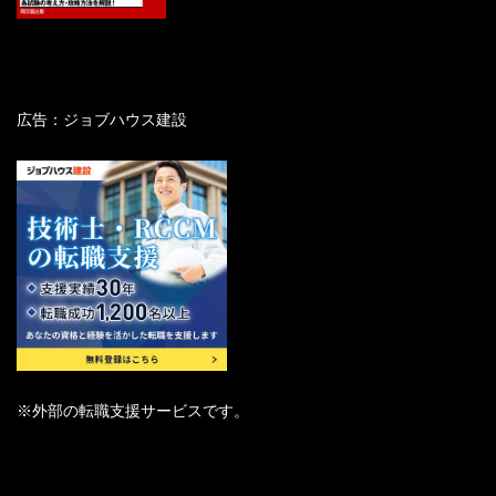
広告：ジョブハウス建設
「総合的な管理技術を身につけたいと思い、受験しまし
た」
総合技術監理の技術体系と範囲（総監キーワード集
…それは資格がほしい理由じゃなくて技術を身に着
2026第1章）
※外部の転職支援サービスです。
けたい理由ですね。
「受検に向けた勉強が管理技術力アップになる」
隙間時間を有効利用
総合技術監理の技術体系として骨格となる管理技術
…じゃあ今日で終わりですね。
は、
経済性管理、人的資源管理、情報管理、安全管