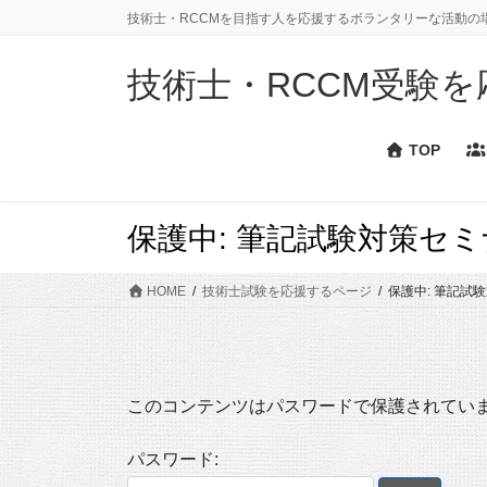
コ
ナ
技術士・RCCMを目指す人を応援するボランタリーな活動の
ン
ビ
テ
ゲ
技術士・RCCM受験を応援
ン
ー
ツ
シ
に
ョ
TOP
移
ン
動
に
移
保護中: 筆記試験対策セミ
動
HOME
技術士試験を応援するページ
保護中: 筆記試
このコンテンツはパスワードで保護されてい
パスワード: