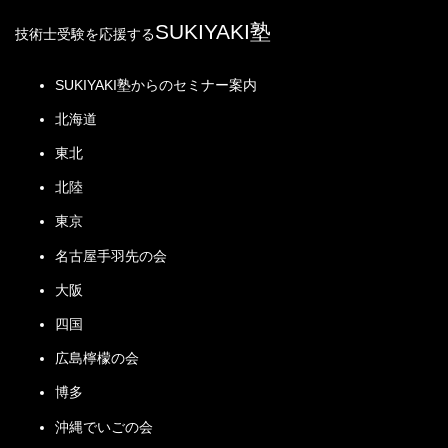
全
ある。
礎が必要
ではないが
基礎強さの制約は少
その他
・
区
SUKIYAKI塾
特にアーチ下
ダム高に応
なく砂礫基礎などで
技術士受験を応援する
地
域
流側は十分な
じた基礎強
もよいが、遮水性・
河川区域に隣接し、原則として境界から50ｍを
質
指
厚みの岩盤必
度を要する
せん断強さ・パイピ
河
超えない範囲
的
SUKIYAKI塾からのセミナー案内
定
要
水平に近い
ング抵抗性が要求さ
キー
川
土地掘削・工作物新築等について許可が必要
制
・
アーチ推力に
断層・弱層
れる。
ワー
解説
北海道
の
約
行
対してすべる
に注意
ド
管
東北
為
弱層がないこ
理
雨量から流量への変換を行うことで、雨量と流量の
の
と
北陸
資料をもとに行う。
制
堤
貯留関数法・タンクモデル法・合理式・準線形貯留
限
東京
流出
体
型モデル法がある。
小
中
大
計算
①冠頂
河
名古屋手羽先の会
断
合理式はピーク流量算定（流域面積×降雨量×流出
川
面
係数）が簡単で、比較的流域面積の小さな河川に適
②滑落崖
大阪
予
用される。
そ
定
③頭部
四国
の
堤体と別に洪水吐が
ハイ
地
④すべり面
他
必要
エト
指
広島檸檬の会
降雨の時間変化をグラフ化したもの。
河川工事により新たに河川区域となるべき土地
制
ダムサイト周辺で堤
グラ
定
土地掘削・工作物新築等について許可が必要
⑤脚
博多
約
体材料を採取できる
フ
・
事
必要あり
行
⑥舌部
沖縄でいごの会
ハイ
項
為