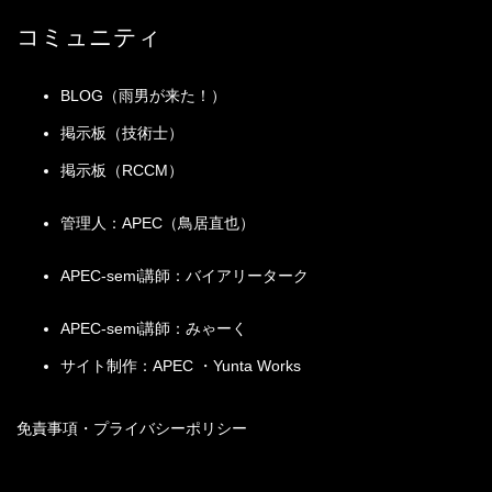
ドロ
⑦舌端部
の
流量の時間変化をグラフ化したもの。
設
グラ
コミュニティ
制
調査解析手法
計
フ
限
手
水制
流水方向規制・流砂制御・水勢緩和を目的として、
BLOG（雨男が来た！）
法
河川立
都市部など河川拡幅困難→河川区域を地下また
工
流向に対して70～90°で設置される。
（
体区域
は空間まで指定できる
掲示板（技術士）
二次元弾性
基
三次元弾性体
二次元非弾性体
堰は洪水の安全な流下や下流河道洗掘を考慮し、川
体
Ｈ９法改正
本
掲示板（RCCM）
幅の狭いところは避ける。
調査解析
環境整備保全が目的化
堰・
的
床止工は河道縦断勾配緩和・河床維持等を目的に設
に関する
解説
関係住民の
床止
仮
管理人：APEC（鳥居直也）
置される。
名称など
意見を反映
工
定
堰・床止工周辺は流れが乱れ、堤防侵食の危険性が
樹林帯
）
地
多くなるので、必ず護岸を設置する。
APEC-semi講師：バイアリーターク
盤
水位と容量に関する用語
地表面に傾斜計測器を設置し、地盤の傾きを観
これだけは覚えよう！
根固
被覆工・護岸基礎を洗掘から保護するとともに、変
傾
測する。
APEC-semi講師：みゃーく
め工
形に追随する構造とする。
●目的は治水・利水・環境
斜
●対象は一級河川・二級河川・準用河川
計
サイト制作：APEC ・Yunta Works
横帯
護岸破壊が他に波及しないよう絶縁することが役割
●指定・管理は、一級大臣・二級知事・準用市町村長
工
で、一定区間ごとに設ける。
地
●Ｈ９改正で環境整備保全・住民意見反映・樹林帯
調
盤
地表面の伸縮を測定する計器で、クラックをま
免責事項・プライバシーポリシー
等
査
伸
たいで観測する。地すべり発生直後の観測手法
人工的に整備された水路では等流となるが、勾配・
流・
手
縮
として一般的。
幅が複雑に変化する自然河川での流れは不等流とな
不等
法