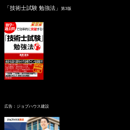
計
る。
流
（
「技術士試験 勉強法」
第3版
パ
動
イ
ボーリング孔中に設置して地中変位を測定す
態
プ
る。すべり面の位置把握と運動量実測に用い
観
歪
る。
測
計
）
挿
入
型
同上。変位量がmm単位で測定できる。
傾
斜
計
地
下
ボーリング孔内に塩水を満たし、希釈されてい
水
く程度と深度を観測することで、地下水流動層
調
検
を把握する。
広告：ジョブハウス建設
査
層
手
法
地
（
下
地すべり滑動は地下水位変動と密接に関係して