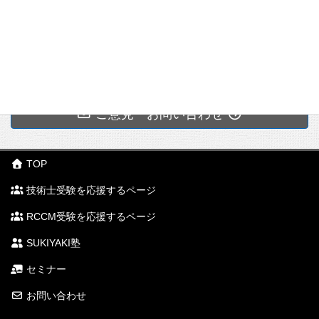
海岸
画対象洪水から求められる洪水波形である。
河川の
市町村
ム
国土交通大臣
都道府県知事
※計画高水流量：基本高水をもとに河道・ダム等
指定者
長
形
の施設に配分した設計用の基本流量を計画高水流量とい
式
国土交通大臣
機構･地形上の特徴
う。
（指定区間につ
地盤中の特定の面（層）が
すべり面
を形成し、この面上
河川管
市町村
中小河川の計画高水流量を求める場合、一般的
いては都道府県
都道府県知事
を滑動する。
理者
長
に合理式による方法が多く用いられる。
用語等
解説
ダム提体の
知事に事務の一
主として構造
すべりブロック頭部（冠頭部）では滑動土塊が地山から
（余裕高）
自重により
ダムの材料として岩
部を委任）
ご意見・お問い合わせ
物のアーチ作
切り離されることで
滑落崖
と呼ばれる引張クラックがで
海岸侵
近年は
海岸侵食が激化
しており年間160haに達し
水圧等の力
石、砂利、砂、土質
用により、水
食
ている。
き、ブロック末端部では、滑動土塊が下方の地山上に乗
河
に耐えるよ
材料を使って造るダ
圧等の力に耐
川
り上げて、舌部と呼ばれる押し出し土塊を形成する。
うに造られ
ム
計画流量
余裕高（ｍ）
津波対
概
えるように造
区
TOP
たダム
遮水構造によってゾ
策計画
原則として
朔望平均満潮位
とする。
要
られたダム
域
(1) 流水占用、(2) 土地占用、(3) 土石等採取、
一般的には
ーン型フィルダム、
3
斜面崩壊（がけ崩れ）に比べて、
移動速度が緩慢
である
200m
/s未満
0.6以上
潮位
水平断面をと
技術士受験を応援するページ
行
(4) 工作物新築改築除去、(5) 土地掘削・盛土切
直線形で、
均一型フィルダム、
こと、
規模が大きい
こと、
斜面勾配が緩い
ことなどが一
ると円弧や放
3
為
土 には許可が必要
200～500m
/s
0.8以上
横断図は基
表面遮水型フィルダ
養浜工
人工的に海浜に砂を補給し海浜保全を図る。
般的な特徴である。
RCCM受験を応援するページ
物線の形状を
の
本的には三
ムがある
3
している
500～2,00m
/s
1.0以上
制
波を消し越波を防ぐことを主目的に構築され、ブ
角形
SUKIYAKI塾
地形上の特徴として、以下のようなものがあげられる。
限
消波工
ロックを用いた勾配1:1.4程度の
傾斜式
が多く用い
3
2,000～5,000m
/s
1.2以上
【高】
られる。
セミナー
河
馬蹄型滑落崖／等高線不整／谷型斜面の先が凸型にな
最もきびしい
3
5,000～10,000m
/s
1.5以上
川
消波・漂砂阻止・静穏域確保
などの目的で、海岸
お問い合わせ
る
谷幅が狭く、
【中】
地
保
離岸堤
線より
平行
に離して作られ、連続堤・不連続堤が
3
10,000m
/s以上
2.0以上
強固な岩盤基
アーチほど
【低】
山腹に台地状地形／押し出しによる 河川の屈曲
形