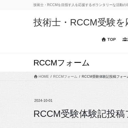
コ
ナ
技術士・RCCMを目指す人を応援するボランタリーな活動の
ン
ビ
テ
ゲ
技術士・RCCM受験を応援
ン
ー
ツ
シ
に
ョ
TOP
移
ン
動
に
移
RCCMフォーム
動
HOME
RCCMフォーム
RCCM受験体験記投稿フォー
2024-10-01
RCCM受験体験記投稿